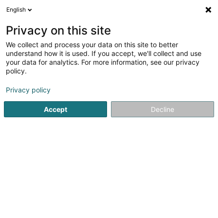
English
DE
Privacy on this site
We collect and process your data on this site to better
Verfeinere deine Suche
understand how it is used. If you accept, we'll collect and use
your data for analytics. For more information, see our privacy
Autour de moi
Luxembourg
Bestbewertet
(6)
(11)
policy.
38
Entspannungstherapie
Ergebnis(se) für
en 50ms
Privacy policy
Startseite
Nicht gesetzlich geregelte Pflege
Entspannungst
Accept
Decline
Weber J Magnetiseur SARLS
2 Op de Leemen
L-5846
Fentange (Fenteng)