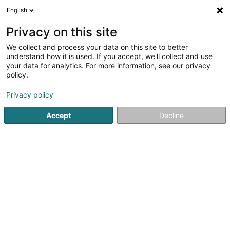
English
DE
Privacy on this site
We collect and process your data on this site to better
Verfeinere deine Suche
understand how it is used. If you accept, we'll collect and use
your data for analytics. For more information, see our privacy
Autour de moi
Heute geöffnet
(0)
policy.
1
Entspannungstherapie in Alzingen
Ergebnis(se) für
en
Privacy policy
37ms
Accept
Decline
Startseite
Nicht gesetzlich geregelte Pflege
Entspannungst
Weber J Magnetiseur SARLS
2 Op de Leemen
L-5846
Fentange (Fenteng)