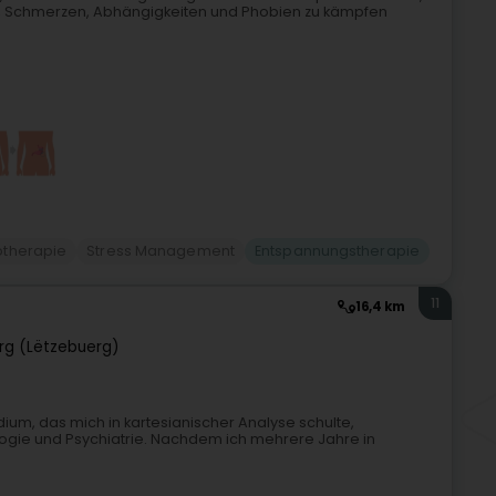
n, Schmerzen, Abhängigkeiten und Phobien zu kämpfen
therapie
Stress Management
Entspannungstherapie
11
16,4 km
g (Lëtzebuerg)
um, das mich in kartesianischer Analyse schulte,
ogie und Psychiatrie. Nachdem ich mehrere Jahre in