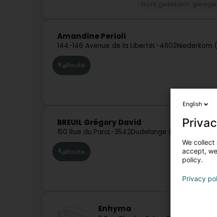
Nicht gesetzlich gerege
Amandine Perioli
144-146 Avenue de la Liberté
L-4602
Niederkorn 
Route
English
Privac
BREUIL Grégory David
150 Rue du Parc
L-3542
Dudelange (Diddeleng)
We collect 
accept, we'
Route
policy.
Privacy po
Enhyma