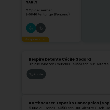
SARLS
2 Op de Leemen
L-5846
Fentange (Fenteng)
Gesponserter
Respire Détente Cécile Godard
32 Rue Winston Churchill
L-4055
Esch-sur-Alzette
Route
Karthaeuser-Exposito Concepcion (Sop
9 Rue du Canal
L-4050
Esch-sur-Alzette (Esch-Ue