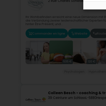
2 Rue Charles Schwall
L-8093
Bertran
Ihr Wohlbefinden erreicht eine neue Dimension mit 
die Verbindung zweier leidenschaftlicher Experten fü
hinter Être Présent, und...
Commander en ligne
Website
Route
535 €
120 €
Psychologen
Hypnother
Colleen Besch - coaching & tra
39 Ceinture um Schlass
L-5880
Hespe