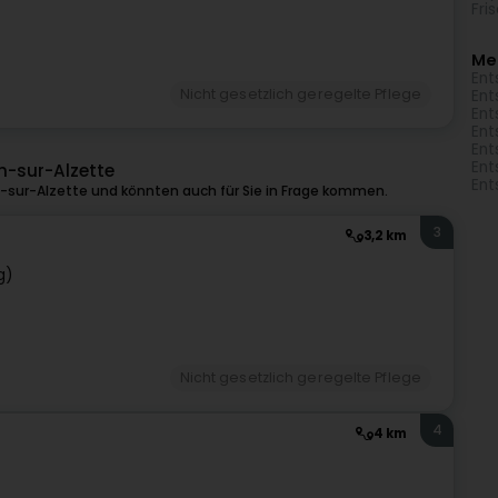
Fri
Me
Ent
Nicht gesetzlich geregelte Pflege
Ent
Ent
Ent
Ent
Ent
h-sur-Alzette
Ent
-sur-Alzette und könnten auch für Sie in Frage kommen.
3
3,2 km
g)
Nicht gesetzlich geregelte Pflege
4
4 km