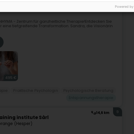
ge (Bartreng)
Powered by
ENHYMA - Zentrum für ganzheitliche Therapie!Entdecken Sie
r eine tiefgreifende Transformation. Sandra, die Visionärin
495 €
apie
Praktische Psychologin
Psychologische Beratung
Entspannungstherapie
9
14,6 km
ining institute Sàrl
range (Hesper)