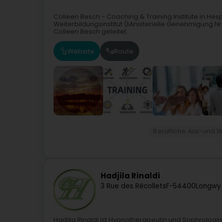
Colleen Besch - Coaching & Training Institute in Hes
Weiterbildungsinstitut (Ministerielle Genehmigung N
Colleen Besch geleitet...
Website
Route
Berufliche Aus-und W
Hadjila Rinaldi
3 Rue des Récollets
F-54400
Longwy
Hadjila Rinaldi ist Hypnotherapeutin und Sophrologin,