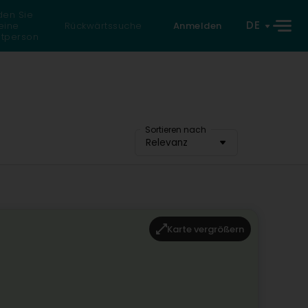
den Sie
DE
eine
Rückwärtssuche
Anmelden
atperson
Sortieren nach
Relevanz
Karte vergrößern