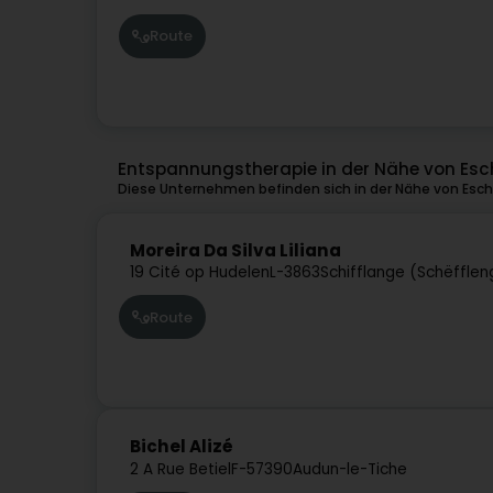
Route
Entspannungstherapie in der Nähe von Esc
Diese Unternehmen befinden sich in der Nähe von Esch
Moreira Da Silva Liliana
19 Cité op Hudelen
L-3863
Schifflange (Schëfflen
Route
Bichel Alizé
2 A Rue Betiel
F-57390
Audun-le-Tiche