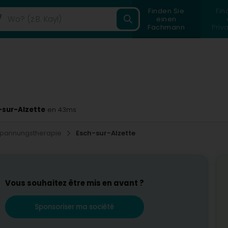
Finden Sie
Fin
einen
Fachmann
Priv
-sur-Alzette
en 43ms
spannungstherapie
Esch-sur-Alzette
Vous souhaitez être mis en avant ?
Sponsoriser ma société