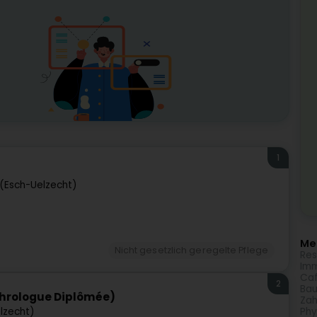
1
 (Esch-Uelzecht)
Meh
Nicht gesetzlich geregelte Pflege
Res
Imm
Caf
2
Bau
hrologue Diplômée)
Zah
lzecht)
Phy