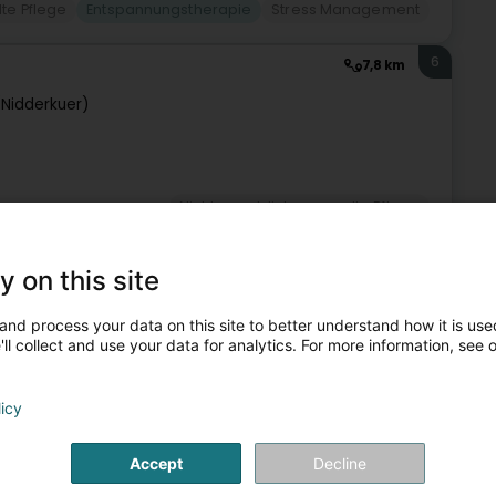
lte Pflege
Entspannungstherapie
Stress Management
6
7,8 km
(Nidderkuer)
Nicht gesetzlich geregelte Pflege
7
8 km
y on this site
and process your data on this site to better understand how it is used
ll collect and use your data for analytics. For more information, see 
Nicht gesetzlich geregelte Pflege
licy
8
13,9 km
Accept
Decline