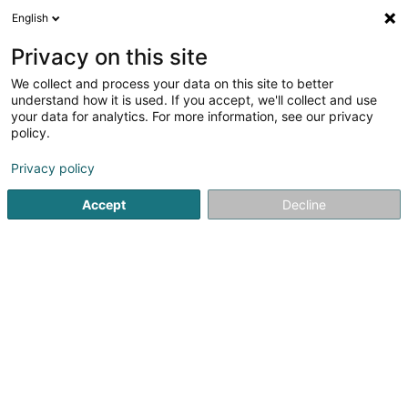
English
DE
Privacy on this site
We collect and process your data on this site to better
Verfeinere deine Suche
understand how it is used. If you accept, we'll collect and use
your data for analytics. For more information, see our privacy
Autour de moi
Heute geöffnet
(0)
policy.
1
Entspannungstherapie in Altwies
Ergebnis(se) für
en
Privacy policy
50ms
Accept
Decline
Startseite
Nicht gesetzlich geregelte Pflege
Entspannungst
Weber J Magnetiseur SARLS
2 Op de Leemen
L-5846
Fentange (Fenteng)