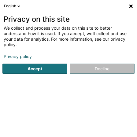
English
DE
Privacy on this site
We collect and process your data on this site to better
Verfeinere deine Suche
understand how it is used. If you accept, we'll collect and use
your data for analytics. For more information, see our privacy
Autour de moi
Luxembourg
Bestbewertet
(3)
(16)
policy.
22
Homöopathie
Ergebnis(se) für
en 86ms
Privacy policy
Startseite
Nicht gesetzlich geregelte Pflege
Homöopathie
Accept
Decline
Weber J Magnetiseur SARLS
2 Op de Leemen
L-5846
Fentange (Fenteng)