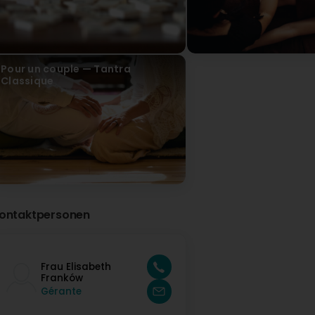
Christian Sturm
vor 2 Jahr(en)
Pour un couple — Tantra
Classique
ontaktpersonen
Frau Elisabeth
Franków
Gérante