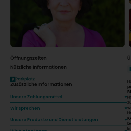
Öffnungszeiten
Ü
Nützliche Informationen
Parkplatz
H
Zusätzliche Informationen
p
B
Unsere Zahlungsmittel
N
z
w
Wir sprechen
H
K
Unsere Produkte und Dienstleistungen
b
k