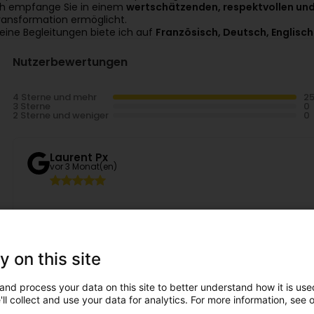
ch empfange Sie in einem
wertschätzenden, respektvollen und
ransformation ermöglicht.
eine Begleitungen biete ich auf
Französisch, Deutsch, Englisch
Nutzerbewertungen
4 Sterne und mehr
3 Sterne
2 Sterne und weniger
Laurent Px
vor 3 Monat(en)
KevinandKelly Cannady
vor 3 Monat(en)
y on this site
Always a good experience. Elisabeth is great at finding th
resolved. I always feel so much better after my session
appreciate how she educate me on how to maintain afte
and process your data on this site to better understand how it is used
ll collect and use your data for analytics. For more information, see 
Namaste-Lux - Massage Tantra Luxembourg