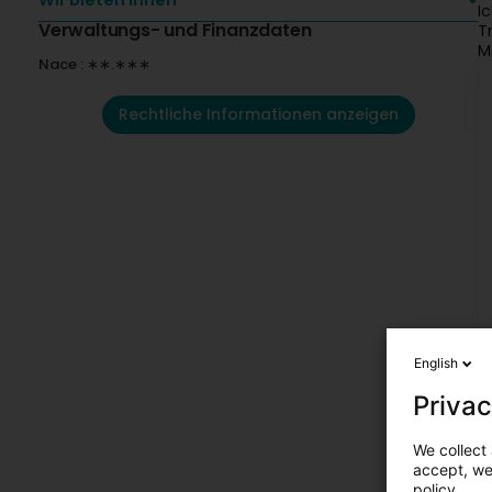
Wir bieten Ihnen
I
Verwaltungs- und Finanzdaten
T
M
Nace : ∗∗.∗∗∗
Rechtliche Informationen anzeigen
English
Privac
We collect 
accept, we'
policy.