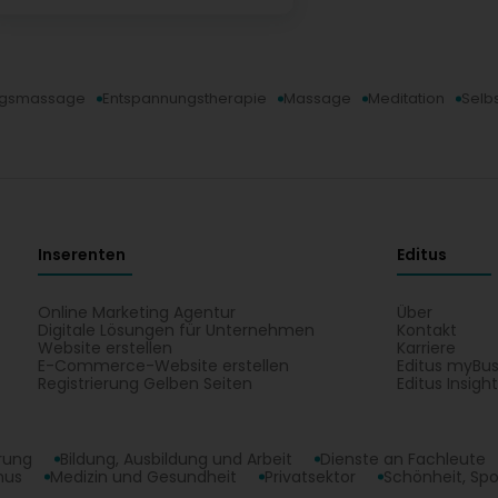
ngsmassage
Entspannungstherapie
Massage
Meditation
Selb
Inserenten
Editus
Online Marketing Agentur
Über
Digitale Lösungen für Unternehmen
Kontakt
Website erstellen
Karriere
E-Commerce-Website erstellen
Editus myBus
Registrierung Gelben Seiten
Editus Insigh
erung
Bildung, Ausbildung und Arbeit
Dienste an Fachleute
mus
Medizin und Gesundheit
Privatsektor
Schönheit, Spo