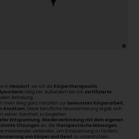
be in
Heisdorf
, wo ich als
Körpertherapeutin
,
dyworkerin
tätig bin. Außerdem bin ich
zertifizierte
alen Befreiung.
h mein Weg ganz natürlich zur
bewussten Körperarbeit
,
en Ansätzen
. Diese berufliche Neuorientierung ergab sich
 seiner Ganzheit zu begleiten.
iefer Entspannung
,
Wiederverbindung mit dem eigenen
stimmte Sitzungen
an, die
therapeutische Massagen
,
en
miteinander verbinden, um Entspannung zu fördern,
nisierung von Körper und Geist
zu unterstützen.