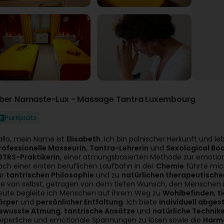
ber Namaste-Lux - Massage Tantra Luxembourg
Parkplatz
allo, mein Name ist
Elisabeth
. Ich bin polnischer Herkunft und le
rofessionelle Masseurin
,
Tantra-Lehrerin
und
Sexological Bo
BTRS-Praktikerin
, einer atmungsbasierten Methode zur emotion
ach einer ersten beruflichen Laufbahn in der
Chemie
führte mic
ur
tantrischen Philosophie
und zu
natürlichen therapeutisch
ie von selbst, getragen von dem tiefen Wunsch, den Menschen in
eute begleite ich Menschen auf ihrem Weg zu
Wohlbefinden
,
t
örper
und
persönlicher Entfaltung
. Ich biete
individuell abge
ewusste Atmung
,
tantrische Ansätze
und
natürliche Technik
örperliche und emotionale Spannungen zu lösen sowie die
Harmo