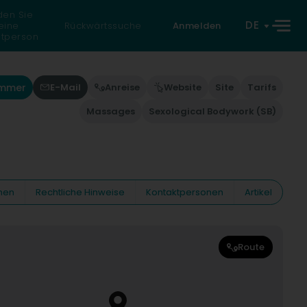
den Sie
DE
eine
Rückwärtssuche
Anmelden
atperson
ummer
E-Mail
Anreise
Website
Site
Tarifs
Massages
Sexological Bodywork (SB)
nen
Rechtliche Hinweise
Kontaktpersonen
Artikel
Route