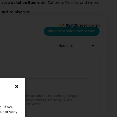
 vertraulichen Raum
, der Zuhören, Präsenz und innere
 und Polnisch
an.
4,92
25
rezensionen
eine Rezension schreiben
Neueste
e root cause of my problem area and getting it
 and much more movement in my body! And I
rwards at home at home.
. If you
our privacy