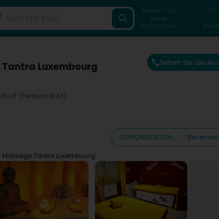
Finden Sie
Fin
einen
Fachmann
Priv
Sehen Sie die N
 Tantra Luxembourg
sdorf (Heeschdref)
ÖFFNUNGSZEITEN
Rezensio
- Massage Tantra Luxembourg