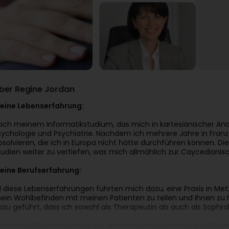
ber Regine Jordan
eine Lebenserfahrung:
ach meinem Informatikstudium, das mich in kartesianischer Ana
sychologie und Psychiatrie. Nachdem ich mehrere Jahre in Franz
bsolvieren, die ich in Europa nicht hätte durchführen können. D
tudien weiter zu vertiefen, was mich allmählich zur Caycedianis
eine Berufserfahrung:
ll diese Lebenserfahrungen führten mich dazu, eine Praxis in Met
ein Wohlbefinden mit meinen Patienten zu teilen und ihnen zu h
azu geführt, dass ich sowohl als Therapeutin als auch als Sophr
n meinen Sitzungen bringe ich umfangreiche Kenntnisse in Psychol