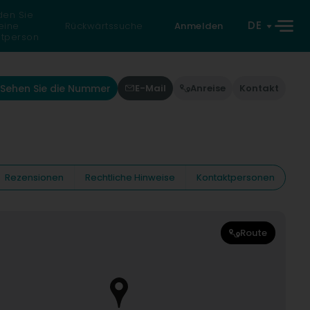
den Sie
DE
eine
Rückwärtssuche
Anmelden
atperson
Sehen Sie die Nummer
E-Mail
Anreise
Kontakt
Rezensionen
Rechtliche Hinweise
Kontaktpersonen
Route