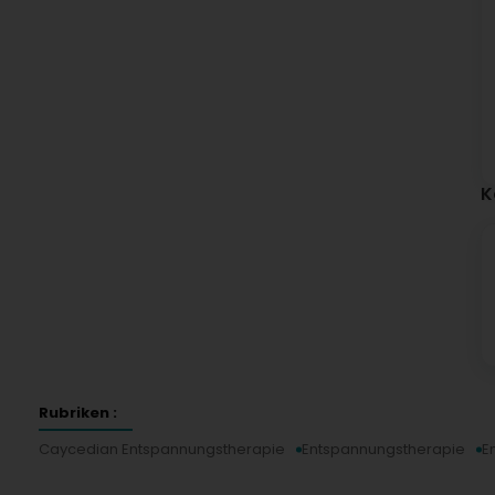
K
Rubriken :
Caycedian Entspannungstherapie
Entspannungstherapie
E