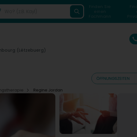
Finden Sie
Fin
einen
Fachmann
Priv
mbourg (Lëtzebuerg)
ÖFFNUNGSZEITEN
ngstherapie
Regine Jordan