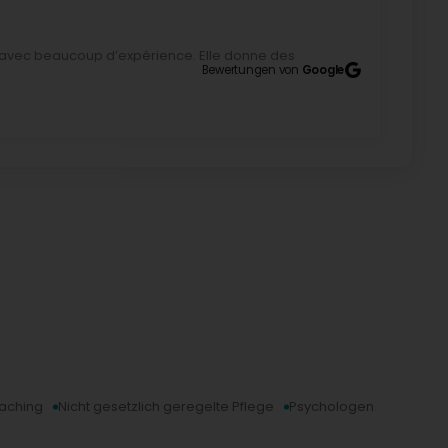
r, avec beaucoup d’expérience. Elle donne des
patients. Je recommande vivement! (Translated by
Bewertungen von
Google
 wealth of experience. She gives advice that works
er!
ted by Google) Régine is very sunny and attentive to
oaching
Nicht gesetzlich geregelte Pflege
Psychologen