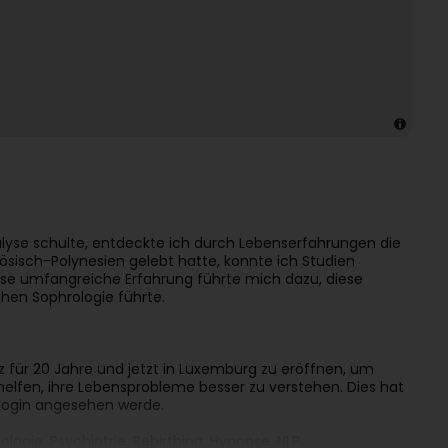
lyse schulte, entdeckte ich durch Lebenserfahrungen die
ösisch-Polynesien gelebt hatte, konnte ich Studien
iese umfangreiche Erfahrung führte mich dazu, diese
chen Sophrologie führte.
z für 20 Jahre und jetzt in Luxemburg zu eröffnen, um
elfen, ihre Lebensprobleme besser zu verstehen. Dies hat
ologin angesehen werde.
ogie, Psychiatrie, Rebirthing, Hypnose, NLP,