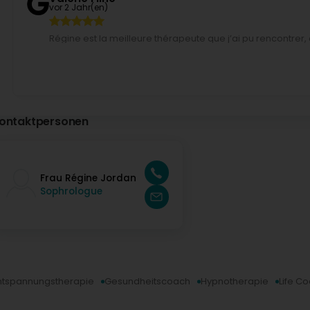
vor 2 Jahr(en)
Régine est la meilleure thérapeute que j’ai pu rencontre
conseils qui fonctionnent, et est très à l’écoute de ses 
Google) Régine is the best therapist I've ever met, with a
and is very attentive to her patients. I highly recommend h
menini Emilie
vor 3 Jahr(en)
ontaktpersonen
Régine très solaire et à l'écoute de ses patients (Transla
her patients.
Frau Régine Jordan
Sophrologue
ntspannungstherapie
Gesundheitscoach
Hypnotherapie
Life C