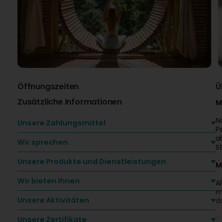
Öffnungszeiten
Ü
Zusätzliche Informationen
M
N
Unsere Zahlungsmittel
P
a
Wir sprechen
S
Unsere Produkte und Dienstleistungen
M
Wir bieten Ihnen
A
m
Unsere Aktivitäten
d
I
Unsere Zertifikate