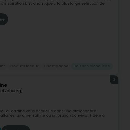
 d’inspiration bistronomique à la plus large sélection de
ire
ant
Produits locaux
Champagne
Boisson alcoolisée
3
ine
Lëtzebuerg)
ie La Lorraine vous accueille dans une atmosphère
faires, un dîner raffiné ou un brunch convivial. Fidèle à