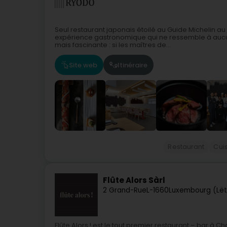
Seul restaurant japonais étoilé au Guide Michelin a
expérience gastronomique qui ne ressemble à aucun
mais fascinante : si les maîtres de...
Site web
Itinéraire
Restaurant
Cui
Flûte Alors Sàrl
2 Grand-Rue
L-1660
Luxembourg (Lë
Flûte Alors ! est le tout premier restaurant – bar