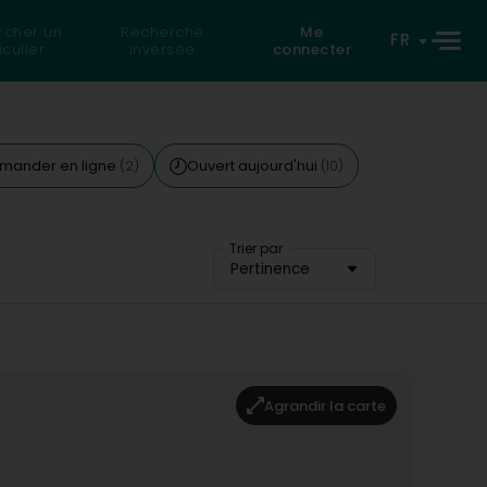
rcher un
Recherche
Me
FR
iculier
inversée
connecter
ander en ligne
Ouvert aujourd'hui
(2)
(10)
Trier par
Pertinence
Agrandir la carte