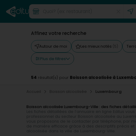
Affinez votre recherche
Autour de moi
Les mieux notés
Terr
(5)
Plus de filtres
54
Boisson alcoolisée à Luxembo
résultat(s) pour
Accueil
Boisson alcoolisée
Luxembourg
Boisson alcoolisée Luxembourg-Ville : des fiches détaill
Les fiches détaillées de l’annuaire en ligne Editus v
professionnel du secteur Boisson alcoolisée au Luxembo
vous proposons de le contacter par téléphone, par ma
de manière efficace grâce à des descriptifs précis et 
alcoolisée dans la ville de Luxembourg-Ville.