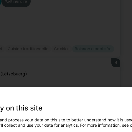
Itinéraire
nt
Cuisine traditionnelle
Cocktail
Boisson alcoolisée
4
(Lëtzebuerg)
vous invite à découvrir la véritable pinsa romaine, une
se. Inspirée de la tradition culinaire de Rome, la pinseria
y on this site
and process your data on this site to better understand how it is used
ll collect and use your data for analytics. For more information, see 