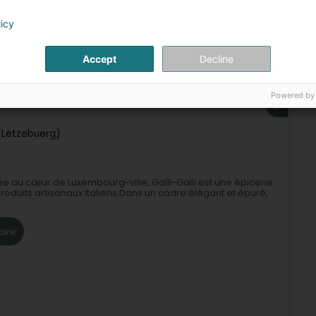
licy
Accept
Decline
aurant
Cuisine italienne
Epicerie
Boisson alcoolisée
Powered by
5
(Lëtzebuerg)
uée au cœur de Luxembourg-ville, Galli-Galli est une épicerie
roduits artisanaux italiens.Dans un cadre élégant et épuré,
aire