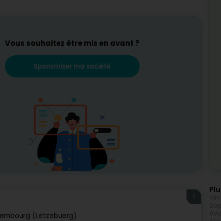
Vous souhaitez être mis en avant ?
Sponsoriser ma société
Plu
1
Vin
Sop
Avo
xembourg (Lëtzebuerg)