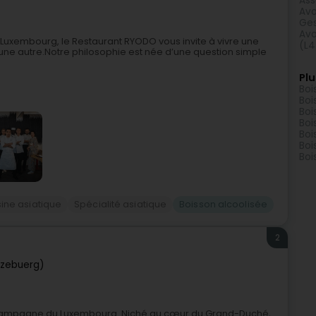
Ass
Avo
Ges
Avo
u Luxembourg, le Restaurant RYODO vous invite à vivre une
(L4
e autre.Notre philosophie est née d’une question simple
Plu
Boi
Boi
Boi
Boi
Boi
Boi
Boi
sine asiatique
Spécialité asiatique
Boisson alcoolisée
2
tzebuerg)
 à Champagne du Luxembourg. Niché au cœur du Grand-Duché,