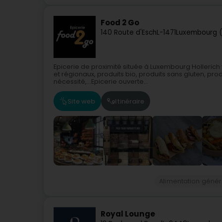
Food 2 Go
140 Route d'Esch
L-1471
Luxembourg (
Epicerie de proximité située à Luxembourg Hollerich
et régionaux, produits bio, produits sans gluten, prod
nécessité,...Epicerie ouverte...
Site web
Itinéraire
Alimentation génér
Royal Lounge