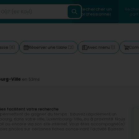
Rechercher un
Reche
professionnel
part
asse
Réserver une table
Avec menu
Comm
(6)
(2)
(1)
urg-Ville
en 53ms
ées facilitent votre recherche
ous permettent de gagner du temps : trouvez rapidement un
urg, dans votre ville, Luxembourg-Ville, ou à proximité. Nous
il ou encore via son site internet. Vous êtes accompagné(e)
des photos sur certaines fiches concernant l’activité Boisson