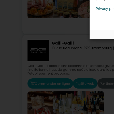
Privacy po
Rest
Galli-Galli
18 Rue Beaumont
L-1219
Luxembourg 
Galli-Galli – Épicerie fine italienne à LuxembourgSit
fine italienne haut de gamme spécialisée dans les p
l’établissement propose...
Commander en ligne
Site web
Itinér