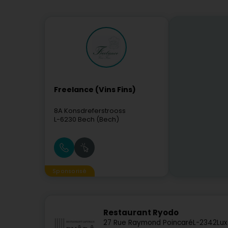
Freelance (Vins Fins)
8A Konsdreferstrooss
L-6230
Bech (Bech)
Sponsorisé
Restaurant Ryodo
27 Rue Raymond Poincaré
L-2342
Lu