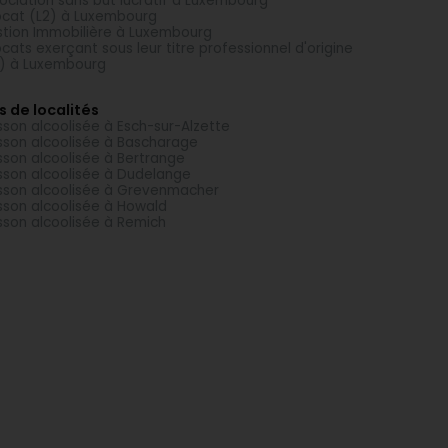
ociation sans but lucratif à Luxembourg
cat (L2) à Luxembourg
tion Immobilière à Luxembourg
cats exerçant sous leur titre professionnel d'origine
) à Luxembourg
s de localités
sson alcoolisée à Esch-sur-Alzette
sson alcoolisée à Bascharage
sson alcoolisée à Bertrange
sson alcoolisée à Dudelange
sson alcoolisée à Grevenmacher
sson alcoolisée à Howald
sson alcoolisée à Remich