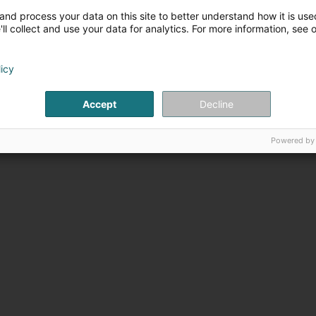
ESTAURANT
and process your data on this site to better understand how it is used
ll collect and use your data for analytics. For more information, see 
he
ourg (Lëtzebuerg)
licy
'ouverture
Accept
Decline
Powered by