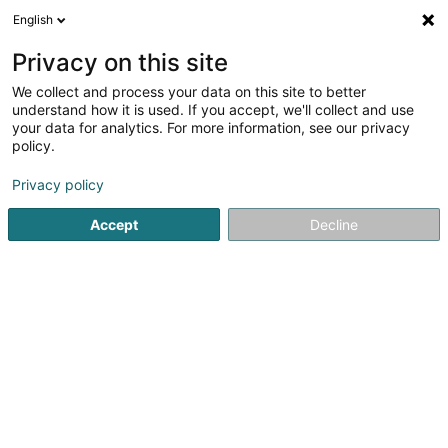
English
Privacy on this site
We collect and process your data on this site to better
understand how it is used. If you accept, we'll collect and use
Culture, loisirs et tourisme Luxembourg
your data for analytics. For more information, see our privacy
policy.
Tous les professionnels de la culture et du loisir sont
Privacy policy
activité
chez Editus. Activité artistique, activité culturelle,
de loisir
, camping, parcs d’attractions et de loisirs :
Accept
Decline
trouvez dans l’annuaire du Luxembourg votre activité.
Editus vous permet de trouver les professionnels du
voyage
et du tourisme ! Organiser vos prochaines
vacances avec les agences de voyages du
Luxembourg.
Recherches populaires
Terrain de camping