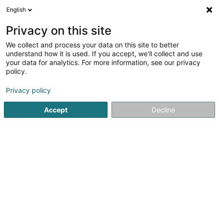
English
Privacy on this site
We collect and process your data on this site to better
understand how it is used. If you accept, we'll collect and use
Garage, Transport et Mobilité Luxembourg
your data for analytics. For more information, see our privacy
policy.
garage
Vous cherchez un
? Entretien de véhicule,
Privacy policy
équipement et accessoire
, urgence et dépannage :
trouvez dans l’annuaire du Luxembourg votre garage,
Accept
Decline
véhicule, auto-école, contrôle technique automobile au
Luxembourg. Editus vous permet de trouver un garage
en ville ou en campagne, un expert automobile proche
de chez vous ou encore des accessoires automobiles :
dépannage et remorquage, carrosserie, lavage de
véhicule, pneumatique... Votre garage est chez Editus !
Recherches populaires