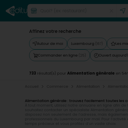
Affinez votre recherche
Autour de moi
Luxembourg
Les mi
(167)
Commander en ligne
Ouvert aujourd'
(25)
733
Alimentation générale
résultat(s) pour
en 54
Accueil
Commerce
Alimentation
Alimentati
Alimentation générale : trouvez facilement toutes les
À tout moment, utilisez notre annuaire en ligne afin d
souhaitez contacter un spécialiste Alimentation général
disposez non seulement de l’adresse, mais également 
professionnels du Luxembourg par mail. Pour l’activit
temps précieux et vous profitez d’un vaste choix.