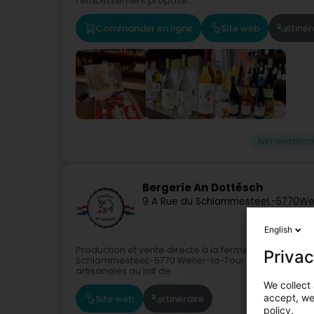
l’établissement propose...
Commander en ligne
Site web
Itinér
Alimentatio
Bergerie An Dottësch
9 A Rue du Schlammestee
L-5770
Wei
English
Production et vente directe à la ferme : Bergerie A
Privac
SchlammesteeL-5770 Weiler-la-Tour Nous vous propos
artisanales au lait de...
We collect 
accept, we'
Site web
Itinéraire
policy.