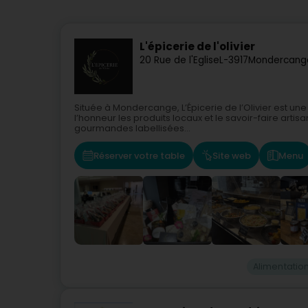
L'épicerie de l'olivier
20 Rue de l'Eglise
L-3917
Mondercang
Située à Mondercange, L’Épicerie de l’Olivier est une
l’honneur les produits locaux et le savoir-faire arti
gourmandes labellisées...
Réserver votre table
Site web
Menu
Alimentatio