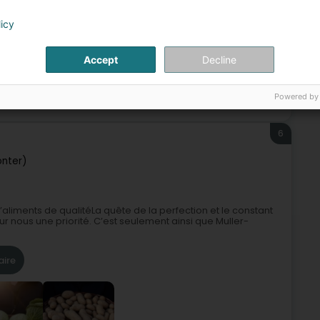
licy
Accept
Decline
Powered by
Alimentation générale
Yaourt
Lait
6
nter)
aliments de qualitéLa quête de la perfection et le constant
nous une priorité. C’est seulement ainsi que Muller-
aire