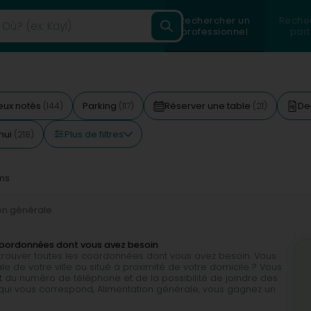
Rechercher un
Reche
professionnel
part
eux notés
Parking
Réserver une table
De
(144)
(117)
(21)
Plus de filtres
hui
(218)
ms
on générale
 coordonnées dont vous avez besoin
e trouver toutes les coordonnées dont vous avez besoin. Vous
e de votre ville ou situé à proximité de votre domicile ? Vous
du numéro de téléphone et de la possibilité de joindre des
é qui vous correspond, Alimentation générale, vous gagnez un