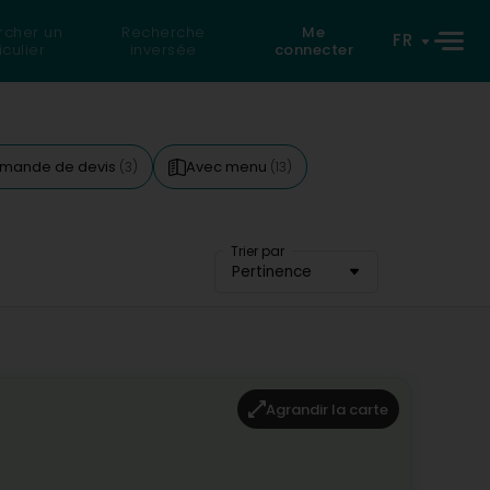
rcher un
Recherche
Me
FR
iculier
inversée
connecter
mande de devis
Avec menu
(3)
(13)
Trier par
Pertinence
Agrandir la carte