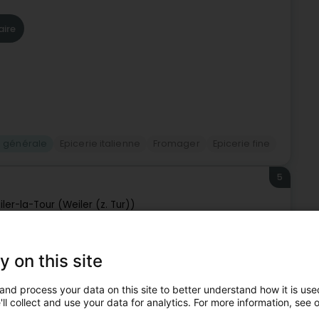
aire
n générale
Epicerie italienne
Fromager
Epicerie fine
5
ler-la-Tour (Weiler (z. Tur))
n Dottësch - Ferme Conter-Ruppert9A rue du
y on this site
ons un large choix de :- Yaourt au lait de brebis- Glaces
and process your data on this site to better understand how it is used
ll collect and use your data for analytics. For more information, see 