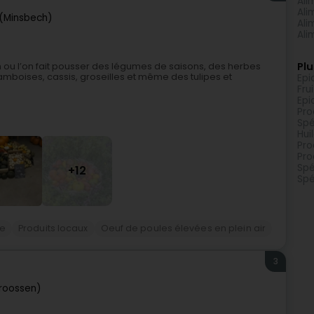
Ali
Ali
(Minsbech)
Ali
Ali
Plu
n ou l’on fait pousser des légumes de saisons, des herbes
ramboises, cassis, groseilles et même des tulipes et
Epi
Fru
Epi
Pro
Spé
Hui
Pro
Pro
Spé
+12
Spé
me
Produits locaux
Oeuf de poules élevées en plein air
3
troossen)