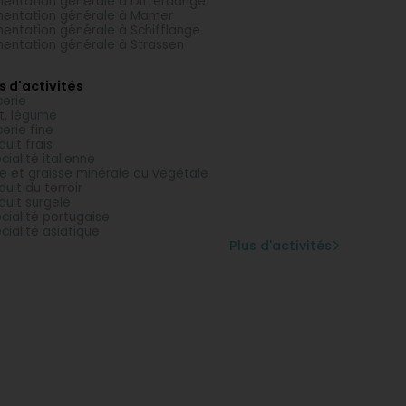
mentation générale à Differdange
mentation générale à Mamer
mentation générale à Schifflange
mentation générale à Strassen
s d'activités
cerie
it, légume
cerie fine
duit frais
cialité italienne
le et graisse minérale ou végétale
duit du terroir
duit surgelé
cialité portugaise
cialité asiatique
Plus d'activités