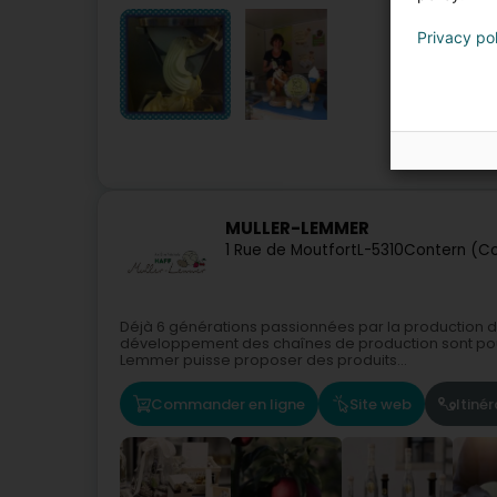
Privacy po
MULLER-LEMMER
1 Rue de Moutfort
L-5310
Contern (Co
Déjà 6 générations passionnées par la production d’
développement des chaînes de production sont pour 
Lemmer puisse proposer des produits...
Commander en ligne
Site web
Itinér