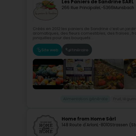
Les Paniers de Sandrine SARL
266 Rue Principale
L-5366
Munsbach 
Créés en 2012 les paniers de Sandrine c’est un jardi
aromatiques, des fleurs comestibles, des fraises , f
jonquilles pour des bouquets...
Site web
Itinéraire
Alimentation générale
Fruit, légu
Home from Home Sàrl
148 Route d'Arlon
L-8010
Strassen (S