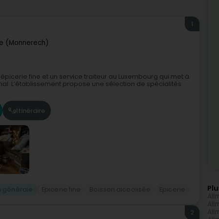
1
e (Monnerech)
 épicerie fine et un service traiteur au Luxembourg qui met à
sanal. L’établissement propose une sélection de spécialités
Itinéraire
Plu
n générale
Epicerie fine
Boisson alcoolisée
Epicerie
Ali
Ali
Ali
2