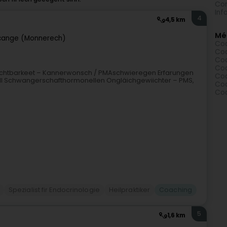
Com
Inf
4
4,5 km
Mé
ange (Monnerech)
Coa
Coa
Coa
Coa
Fruchtbarkeet – Kannerwonsch / PMAschwieregen Erfarungen
Coa
ll Schwangerschafthormonellen Ongläichgewiichter – PMS,
Coa
Coa
Spezialist fir Endocrinologie
Heilpraktiker
Coaching
5
1,6 km