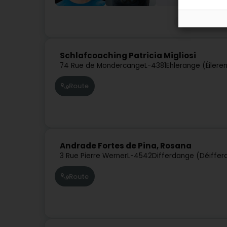
Sportsveräine
Schlafcoaching Patricia Migliosi
74 Rue de Mondercange
L-4381
Ehlerange (Éilere
Route
Andrade Fortes de Pina, Rosana
3 Rue Pierre Werner
L-4542
Differdange (Déiffer
Route