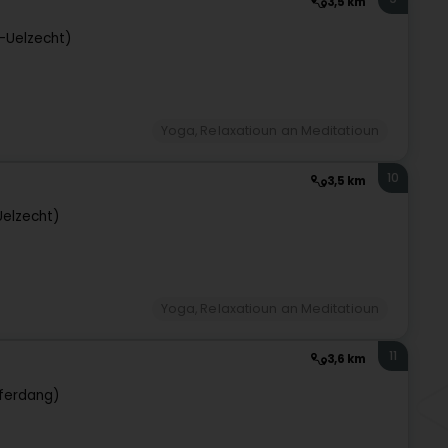
3,5 km
h-Uelzecht)
Yoga, Relaxatioun an Meditatioun
10
3,5 km
Uelzecht)
Yoga, Relaxatioun an Meditatioun
11
3,6 km
fferdang)