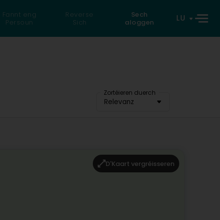
Fannt eng
Reverse
Sech
LU
Persoun
Sich
aloggen
Zortéieren duerch
Relevanz
D'Kaart vergréisseren