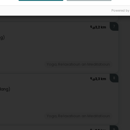
Powered by
r
Sportstrainer
Personaliséierten Training
Coaching
7
3,2 km
ng)
Yoga, Relaxatioun an Meditatioun
8
3,3 km
dang)
Yoga, Relaxatioun an Meditatioun
9