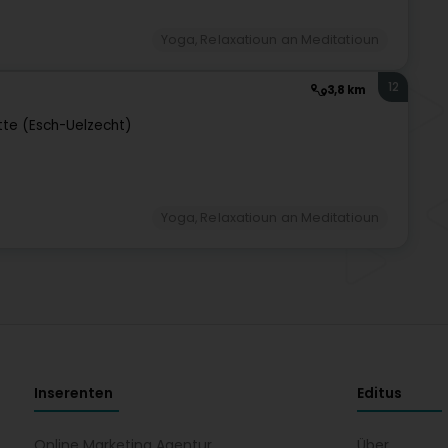
Yoga, Relaxatioun an Meditatioun
12
3,8 km
tte (Esch-Uelzecht)
Yoga, Relaxatioun an Meditatioun
Inserenten
Editus
Online Marketing Agentur
Über