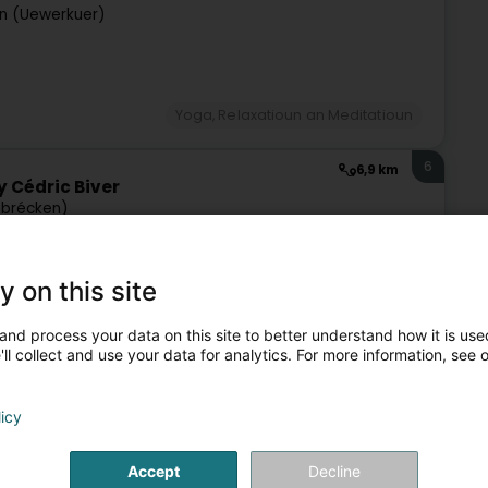
n (Uewerkuer)
Yoga, Relaxatioun an Meditatioun
6
6,9 km
y Cédric Biver
ebrécken)
driwwen duerch eng déif Passioun fir Gesondheet,
y on this site
g Rees an der Welt vum Sport viru bal fofzéng Joer
and process your data on this site to better understand how it is used
ll collect and use your data for analytics. For more information, see 
licy
Accept
Decline