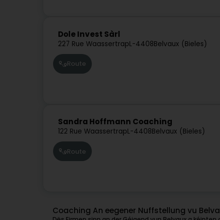
Dole Invest Sàrl
227 Rue Waassertrap
L-4408
Belvaux (Bieles)
Route
Sandra Hoffmann Coaching
122 Rue Waassertrap
L-4408
Belvaux (Bieles)
Route
Coaching An eegener Nuffstellung vu Belv
Dës Firmen sinn an der Géigend vun Belvaux a kéinten o