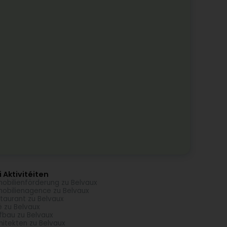
 Aktivitéiten
obilienförderung zu Belvaux
obilienagence zu Belvaux
taurant zu Belvaux
é zu Belvaux
fbau zu Belvaux
hitekten zu Belvaux