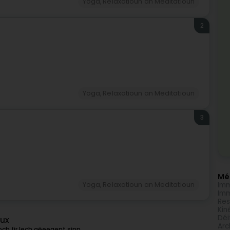
Yoga, Relaxatioun an Meditatioun
2
Yoga, Relaxatioun an Meditatioun
3
Méi
Imm
Yoga, Relaxatioun an Meditatioun
Imm
Res
Kin
Déi
aux
Arc
ch fir Iech gëeegent sinn.