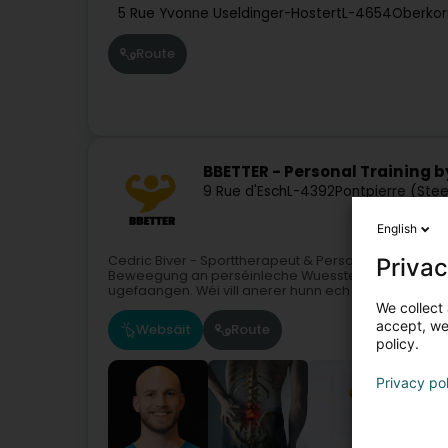
5 Rue Yvonne Useldinger-Hostert
L-4654
Oberkor
Route
BBETTER - Personal Training b
9 Rue d'Esch
L-4392
Pontpierre (Ste
English
Cedric Biver - Sporttherapeut & Personal TrainerGe
Privac
Beweegung an perséinleche Wuesstem, hunn ech men
ugefaangen. Wéi vill anerer hunn ech aus Feeler...
We collect 
accept, we'
Websäit
Route
policy.
Privacy po