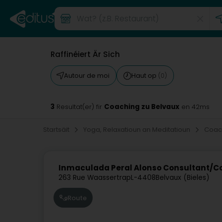
Raffinéiert Är Sich
Autour de moi
Haut op
(0)
3
Coaching zu Belvaux
Resultat(er) fir
en 42ms
Startsäit
Yoga, Relaxatioun an Meditatioun
Coac
Inmaculada Peral Alonso Consultant/C
263 Rue Waassertrap
L-4408
Belvaux (Bieles)
Route