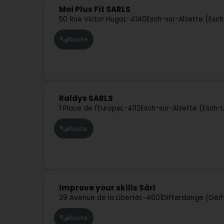
Moi Plus Fit SARLS
50 Rue Victor Hugo
L-4140
Esch-sur-Alzette (Esc
Route
Raldys SARLS
1 Place de l'Europe
L-4112
Esch-sur-Alzette (Esch-
Route
Improve your skills Sàrl
39 Avenue de la Liberté
L-4601
Differdange (Déi
Route