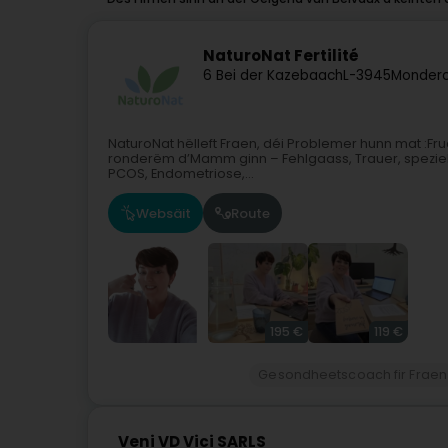
NaturoNat Fertilité
6 Bei der Kazebaach
L-3945
Monderc
NaturoNat hëlleft Fraen, déi Problemer hunn mat :
ronderëm d’Mamm ginn – Fehlgaass, Trauer, spezie
PCOS, Endometriose,...
Websäit
Route
195 €
119 €
Gesondheetscoach fir Fraen
Veni VD Vici SARLS