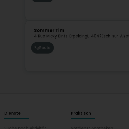
Sommer Tim
4 Rue Micky Bintz-Erpelding
L-4047
Esch-sur-Alze
Route
Dienste
Praktisch
Suche nach Aktivität
Notdienst Apotheken