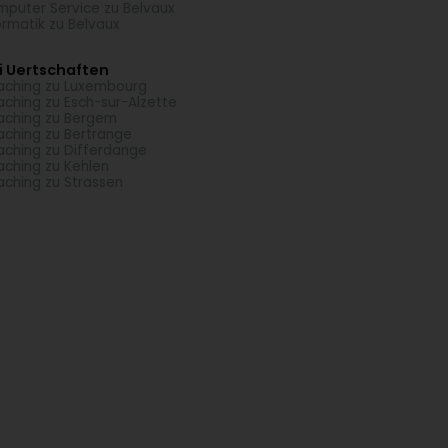
puter Service zu Belvaux
ormatik zu Belvaux
i Uertschaften
ching zu Luxembourg
ching zu Esch-sur-Alzette
ching zu Bergem
ching zu Bertrange
ching zu Differdange
ching zu Kehlen
ching zu Strassen