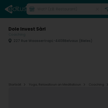
Dole Invest Sàrl
Coaching
227 Rue Waassertrap
L-4408
Belvaux (Bieles)
Startsäit
Yoga, Relaxatioun an Meditatioun
Coaching