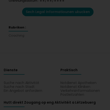
Grënnungsdatum : ∗∗/∗∗/∗∗∗∗
Sech Legal Informatiounen ukucken
Rubriken :
Coaching
Dienste
Praktisch
Suche nach Aktivität
Notdienst Apotheken
Suche nach Stadt
Notdienst Kliniken
Ein Angebot anfordern
Verkehrsinformationen
Postleitzahlen
Hutt direkt Zougang op eng Aktivitéit a Lëtzebuerg