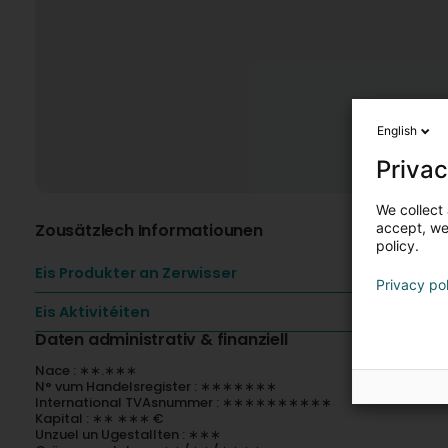
English
Privac
We collect 
Zousätzlech Informatiounen
accept, we'
policy.
Eis Produkter an Zerwisser
Privacy po
Eis Aktivitéiten
Daten administrativ & finanziell
Nace : ∗∗.∗∗∗
N° vum Handelsregister : ∗∗∗∗∗∗∗
International TVAsnummer : ∗∗∗∗∗∗∗∗∗∗
Kapital : ∗∗ ∗∗∗ €
Unzuel un Ugestallten : ∗∗∗