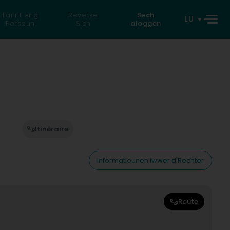
Fannt eng
Reverse
Sech
LU
Persoun
Sich
aloggen
Itinéraire
Informatiounen iwwer d'Rechter
Route