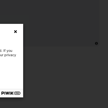
. If you
our privacy