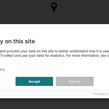
y on this site
and process your data on this site to better understand how it is used
ll collect and use your data for analytics. For more information, see 
licy
Accept
Decline
Powered by