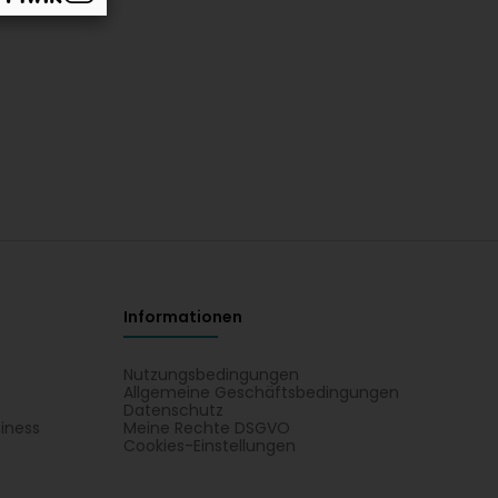
Informationen
Nutzungsbedingungen
Allgemeine Geschäftsbedingungen
Datenschutz
iness
Meine Rechte DSGVO
t
Cookies-Einstellungen