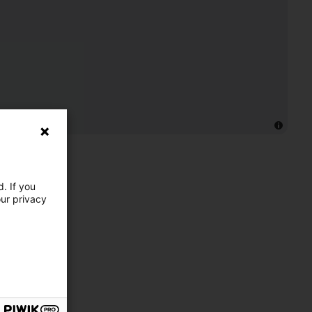
. If you
our privacy