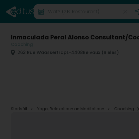
Inmaculada Peral Alonso Consultant/Co
Coaching
263 Rue Waassertrap
L-4408
Belvaux (Bieles)
Startsäit
Yoga, Relaxatioun an Meditatioun
Coaching