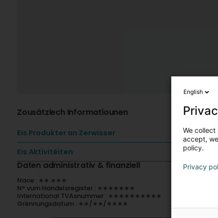
English
Privac
Zousätzlech Informatiounen
We collect 
Eis Produkter an Zerwisser
accept, we'
policy.
Eis Aktivitéiten
Daten administrativ & finanziell
Privacy po
Nace : ∗∗.∗∗∗
N° vum Handelsregister : ∗∗∗∗∗∗∗
International TVAsnummer : ∗∗∗∗∗∗∗∗∗∗
Grënnungsdatum : ∗∗/∗∗/∗∗∗∗