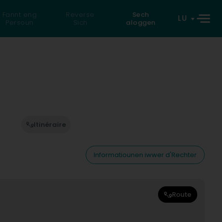
Fannt eng
Reverse
Sech
LU
Persoun
Sich
aloggen
Itinéraire
Informatiounen iwwer d'Rechter
Route