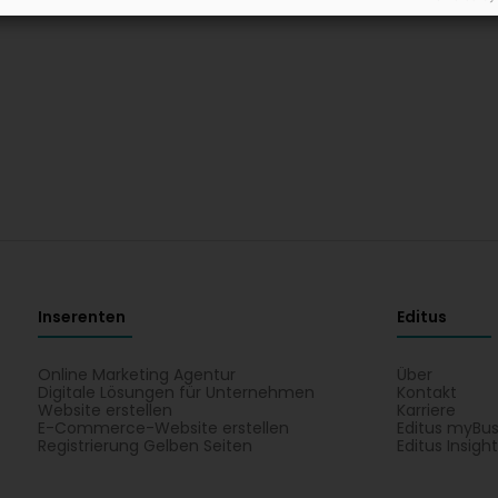
Inserenten
Editus
Online Marketing Agentur
Über
Digitale Lösungen für Unternehmen
Kontakt
Website erstellen
Karriere
E-Commerce-Website erstellen
Editus myBus
Registrierung Gelben Seiten
Editus Insigh