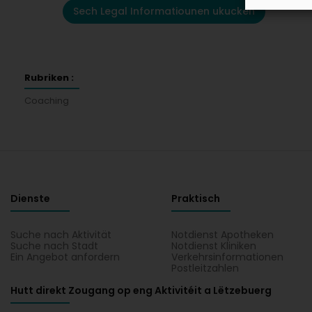
Sech Legal Informatiounen ukucken
Rubriken :
Coaching
Dienste
Praktisch
Suche nach Aktivität
Notdienst Apotheken
Suche nach Stadt
Notdienst Kliniken
Ein Angebot anfordern
Verkehrsinformationen
Postleitzahlen
Hutt direkt Zougang op eng Aktivitéit a Lëtzebuerg