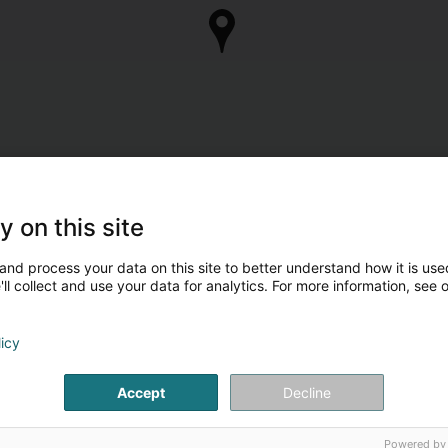
y on this site
and process your data on this site to better understand how it is used
ll collect and use your data for analytics. For more information, see 
licy
Accept
Decline
Powered by