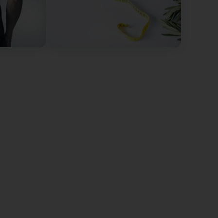
ation, balance.. The exercises are explained in detail
utritional advice is expert and easy to integrate
n! Et freet mech ze gesinn, wéi gutt’s de dech
odung dir wierklech eppes bréngen. Weider esou!
ega gudd gaew jiideren bei hien Schecken.
raining is really good, everyone should go check it
klech, datt s du zefridden bass mam Training! Ech
 méi 🤝