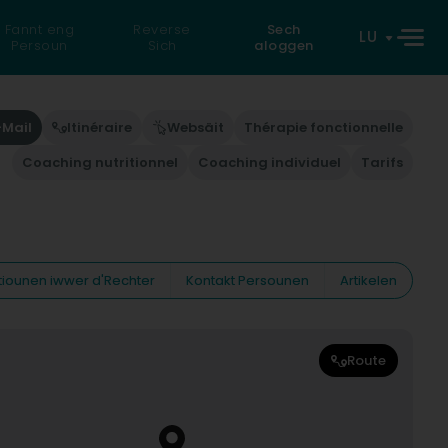
Fannt eng
Reverse
Sech
LU
Persoun
Sich
aloggen
-Mail
Itinéraire
Websäit
Thérapie fonctionnelle
Coaching nutritionnel
Coaching individuel
Tarifs
tiounen iwwer d'Rechter
Kontakt Persounen
Artikelen
Route