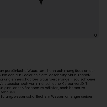
 an perséinleche Wuesstem, hunn ech meng Rees an der
hunn ech aus Feeler geléiert: Leeschtung virun Technik
rnärung ënnerschat. Dës Erausfuerderunge – sou schwéier
i Versteesdemech vum mënschleche Kierper verdéift.
un ginn: aner Mënschen ze hëllefen, sech besser ze
pzebauen.
rfarung, wëssenschaftlechem Wëssen an enger seriöer