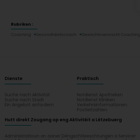
Rubriken :
Coaching
Gesondhéetscoach
Gewiichtsverloscht Coachin
Dienste
Praktisch
Suche nach Aktivität
Notdienst Apotheken
Suche nach Stadt
Notdienst Kliniken
Ein Angebot anfordern
Verkehrsinformationen
Postleitzahlen
Hutt direkt Zougang op eng Aktivitéit a Lëtzebuerg
Administratioun an aaner Déngschtleeschtungen a Servicer