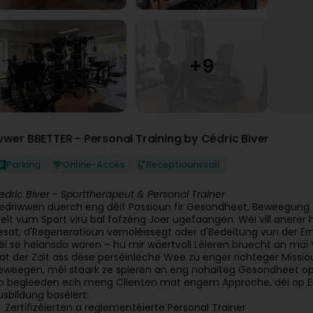
wwer BBETTER - Personal Training by Cédric Biver
Parking
Online-Accès
Receptiounssall
edric Biver - Sporttherapeut & Personal Trainer
edriwwen duerch eng déif Passioun fir Gesondheet, Beweegung
elt vum Sport viru bal fofzéng Joer ugefaangen. Wéi vill anerer 
esat, d'Regeneratioun vernoléissegt oder d'Bedeitung vun der E
éi se heiansdo waren – hu mir wäertvoll Léieren bruecht an mä
at der Zäit ass dëse perséinleche Wee zu enger richteger Missio
eweegen, méi staark ze spieren an eng nohalteg Gesondheet o
lo begleeden ech meng Clienten mat engem Approche, déi op E
usbildung baséiert:
Zertifizéierten a reglementéierte Personal Trainer