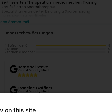
Zertifizéierten Therapeut am medezineschen Training
Zertifizéierten Sportstherapeut
Spezialist an erweiderter Ernärung a Sporternärung
EREPS Niveau 4 zertifizéiert
Masterstudent an de Sport- a Beweegungswëssenschaften
iesen ëmmer méi
gal ob Dir un Réckwéi leid, Gelenkbeschwéieren hutt, Iwwergewi
ierper fillt – ech sinn hei, fir Iech ze hëllefen. Duerch gezillt B
Benotzerbewäertungen
äin Zil kloer: Schmerz reduzéieren, Haltung a Funktion verbesse
re Kierper verdéngt et, sech besser ze spieren – an ech si fir Iec
4 Stären a méi
3 Stären
2 Stären a manner
Bernabei Steve
Virun 4 Mount / Méint
Francine Gaffinet
Virun 4 Mount / Méint
(Translated by Google) I now have my 4th training session 
time to do something for my body and my fitness and I can al
y on this site
working. Cédric is a wonderful coach who explains every ex