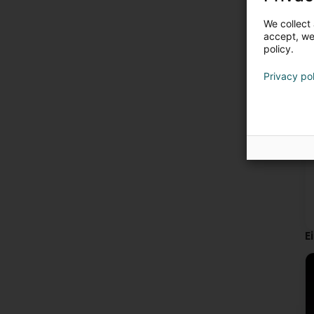
We collect 
accept, we'
policy.
Privacy po
E