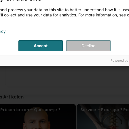
making sure everything is done correctly. I am already loo
have to write a little sequel. 1. From 24.02.26 to 03.06.26 I l
and process your data on this site to better understand how it is used
expected that. 2. A week ago we were in Denmark: a lot of w
ll collect and use your data for analytics. For more information, see 
everything in tip-top shape. And I would not have managed 
muscle soreness was really worth it :) (Original) Ech hunn
zefridden. Et war wierklech un der Zäit eppes fir mäi Ki
schonn no deem 4. Training datt et klappt. De Cédric ass
licy
an et gëtt opmierksam opgepasst datt alles richteg ausg
Trainingszäiten. An elo muss ech nach eng kleng Fortsetzu
ech ganzer 1,2 kg Kierperfett verluer. Ech sinn esou frou, 
Accept
Decline
mir an Dänemark: vill getrëppelt, vill ënnerwee, ech konn
deen Training vum Cédric op guer kee Fall esou gepackt. 
1
...
2
gelount :)
Powered by
BBETTER - Personal Training by Cédric Biver
Virun 4 Mount / Méint
Ech freeë mech ze héieren, datt s du mat dengem Suiv
spierts. Weider esou :)
is Artikelen
Jeannine Mousel
Virun 1 Joer(en)
Présentation – Qui suis-je ?
Service – Pour qui ? Po
Ech trainéiren elo 1 Joer bei BBetter-personnel Training ma
Krafttraining, Koordination, Gläichgewiicht.. D’Übungen gi
Ausféire geluegt. D’Ernährungsberodung ass fachkundeg a
Cédric (Translated by Google) I have been training for 1 y