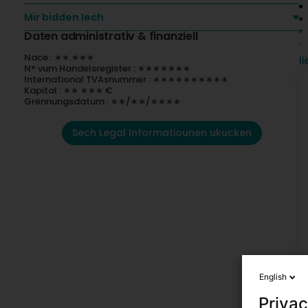
Mir bidden Iech
Daten administrativ & finanziell
Nace : ∗∗.∗∗∗
l
N° vum Handelsregister : ∗∗∗∗∗∗∗
E
International TVAsnummer : ∗∗∗∗∗∗∗∗∗∗
K
Kapital : ∗∗ ∗∗∗ €
m
Grënnungsdatum : ∗∗/∗∗/∗∗∗∗
Ä
Sech Legal Informatiounen ukucken
English
Privac