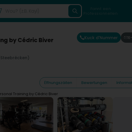
Fannt een
Professionnellen
Kuck d'Nummer
E
ing by Cédric Biver
(Steebrécken)
Ëffnungszäiten
Bewertungen
Informa
rsonal Training by Cédric Biver