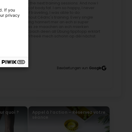
king forward to the next training sessions. And now I
ost a whole 1.2 kg of body fat. I am so happy, I never
. If you
alking, a lot of traveling, I was able to do
our privacy
to do that without Cédric's training. Every single
 elo mäi 4. Training hannert mer an ech si super
erper a meng Fitness ze maachen an ech mierken
 e wonnerbare Coach deen all Übung tipptopp erklärt
efouert gëtt. Ech freeë mech schonn op déi nächst
ng schreiwen. 1. Vum 24.02.26 bis den 03.06.26 hunn
dat hätt ech mer ni erwaart. 2. Virun enger Woch ware
t alles tipptopp matmachen. An dat hätt ech ouni
All eenzelnen Muskelkater huet sech wierklech
Bewäertungen vun
Google
i zefridden bass an datt s du schonn Fortschrëtter
ur quoi ?
Appel à l’action – Réservez votre
m Cédric Biver. Ech si ganz zefridden. Ech trainéiren
séance
 genau erklärt an e grousse Wert op d’korrekt
 gutt a mäin Alldag ze integréiren. Gudden Job,
ear now at BBetter-personnel Training with Cédric