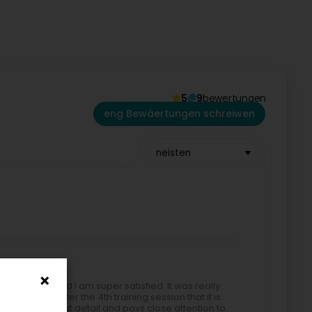
icht bekämpfe wëllt oder Iech einfach net méi wuel an Ärem
eweegung, Therapie a personaliséiert Liewensstil-Berodung ass
ren an eng nohalteg Verännerung ze fërderen.
5
9
bewertungen
h do, Schrëtt fir Schrëtt, op dësem Wee.
eng Bewäertungen schreiwen
neisten
behind me and I am super satisfied. It was really
ready tell after the 4th training session that it is
ercise in great detail and pays close attention to