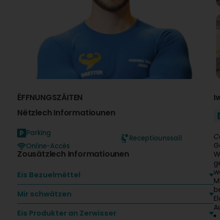
ËFFNUNGSZÄITEN
I
Nëtzlech Informatiounen
Parking
C
Receptiounssall
G
Online-Accès
Zousätzlech Informatiounen
W
g
w
Eis Bezuelmëttel
M
b
Mir schwätzen
E
A
Eis Produkter an Zerwisser