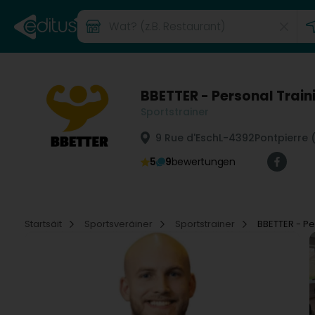
BBETTER - Personal Train
Sportstrainer
9 Rue d'Esch
L-4392
Pontpierre 
5
9
bewertungen
Startsäit
Sportsveräiner
Sportstrainer
BBETTER - Pe