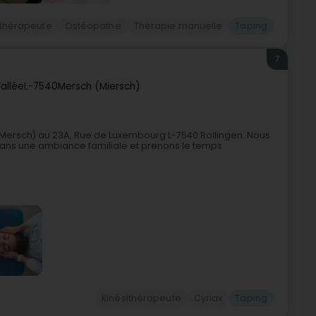
ithérapeute
Ostéopathe
Thérapie manuelle
Taping
7
allée
L-7540
Mersch (Miersch)
n (Mersch) au 23A, Rue de Luxembourg L-7540 Rollingen. Nous
dans une ambiance familiale et prenons le temps
Kinésithérapeute
Cyriax
Taping