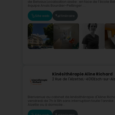
de Belvaux.Localisation aisée : en face de l'école B
équipe:Anaïs Bourdier-Pettinger :...
Site web
Itinéraire
Kinésithérapie Aline Richard
2 Rue de l'Alzette
L-4010
Esch-sur-Al
Bienvenue au cabinet de kinésithérapie d'Aline Richar
vendredi de 7h à 19h sans interruption toute l'année
Alzette ou à domicile...
Site web
Itinéraire