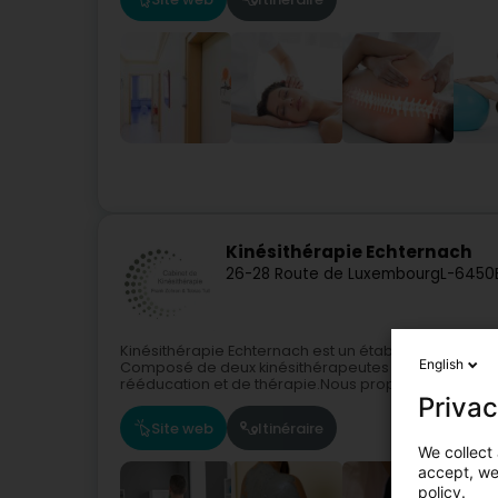
Kinésithérapie Echternach
26-28 Route de Luxembourg
L-6450
Kinésithérapie Echternach est un établissement de sa
English
Composé de deux kinésithérapeutes dévoués, notr
rééducation et de thérapie.Nous proposons...
Privac
Site web
Itinéraire
We collect 
accept, we'
policy.