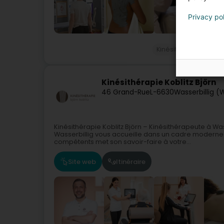
Privacy po
Kinésithérapeute
Kinésithérapie Koblitz Björn
46 Grand-Rue
L-6630
Wasserbillig (
Kinésithérapie Koblitz Björn – Kinésithérapeute à Was
Wasserbillig vous accueille dans un cadre moderne 
compétents met son savoir-faire à votre...
Site web
Itinéraire