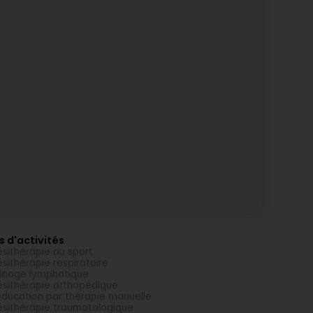
s d'activités
ésithérapie du sport
ésithérapie respiratoire
inage lymphatique
ésithérapie orthopédique
ducation par thérapie manuelle
ésithérapie traumatologique