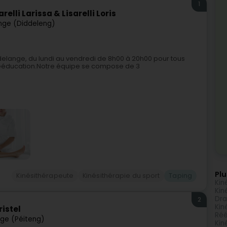
1
elli Larissa & Lisarelli Loris
nge (Diddeleng)
delange, du lundi au vendredi de 8h00 à 20h00 pour tous
ééducation.Notre équipe se compose de 3
Plu
Kinésithérapeute
Kinésithérapie du sport
Taping
Kin
Kin
Dra
2
Kin
istel
Réé
ge (Péiteng)
Kin