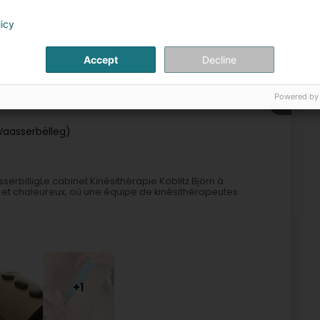
licy
Accept
Decline
Chiropracteurs
Traitement par ondes de choc
Taping
Powered by
6
Waasserbëlleg)
serbilligLe cabinet Kinésithérapie Koblitz Björn à
et chaleureux, où une équipe de kinésithérapeutes
+1