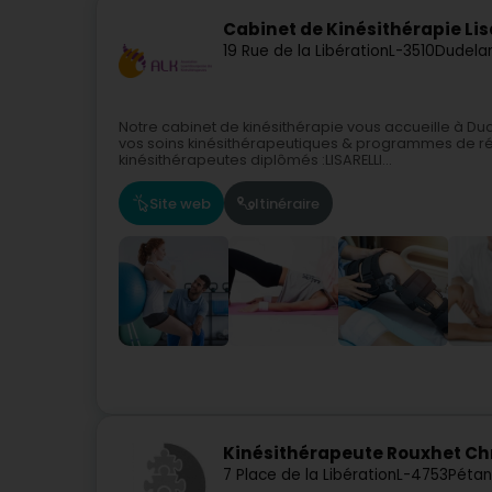
Cabinet de Kinésithérapie Lisar
19 Rue de la Libération
L-3510
Dudela
Notre cabinet de kinésithérapie vous accueille à Du
vos soins kinésithérapeutiques & programmes de r
kinésithérapeutes diplômés :LISARELLI...
Site web
Itinéraire
Kinésithérapeute Rouxhet Chr
7 Place de la Libération
L-4753
Pétan