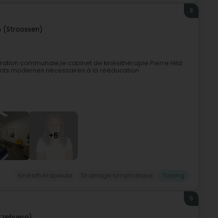
8
n (Stroossen)
tration communale,le cabinet de kinésithérapie Pierre Hild
ents modernes nécessaires à la rééducation
+6
Kinésithérapeute
Drainage lymphatique
Taping
9
tzebuerg)