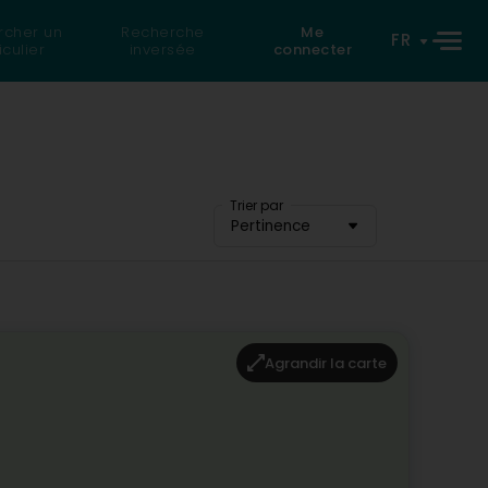
rcher un
Recherche
Me
FR
iculier
inversée
connecter
Trier par
Pertinence
Agrandir la carte