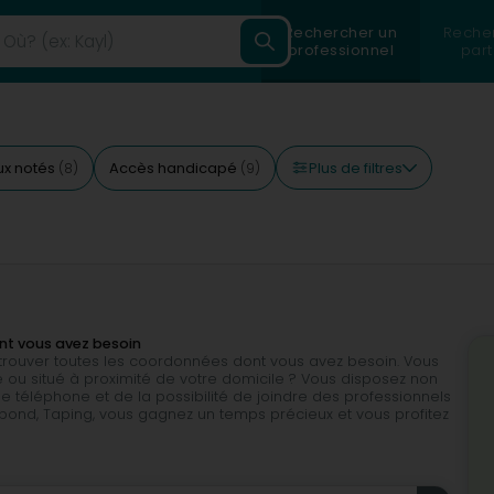
Rechercher un
Reche
professionnel
part
Plus de filtres
ux notés
Accès handicapé
(8)
(9)
nt vous avez besoin
e trouver toutes les coordonnées dont vous avez besoin. Vous
le ou situé à proximité de votre domicile ? Vous disposez non
téléphone et de la possibilité de joindre des professionnels
spond, Taping, vous gagnez un temps précieux et vous profitez