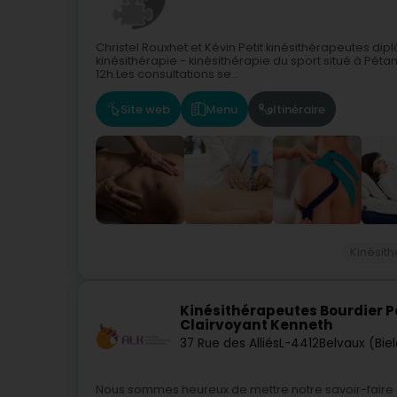
Christel Rouxhet et Kévin Petit kinésithérapeutes dip
kinésithérapie - kinésithérapie du sport situé à Pét
12h.Les consultations se...
Site web
Menu
Itinéraire
Kinésit
Kinésithérapeutes Bourdier Pe
Clairvoyant Kenneth
37 Rue des Alliés
L-4412
Belvaux (Bie
Nous sommes heureux de mettre notre savoir-faire a