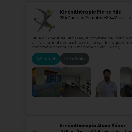
Kinésithérapie Pierre Hild
28A Rue des Romains
L-8041
Strasse
Situé au coeur de Strassen, à proximité de l’adminis
est facilement accessible et dispose des équipem
kinésithérapeutique.Il est composé de 3 kinés,...
Site web
Itinéraire
Kinésithérapie Alexa Röper
76 Rue d'Eich
L-1460
Luxembourg (Lë