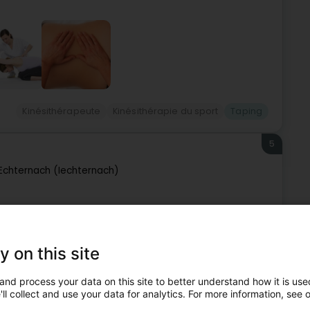
Kinésithérapeute
Kinésithérapie du sport
Taping
5
Echternach (Iechternach)
nté de proximité, situé au cœur de la ville d'Echternach.
e cabinet offre une gamme complète de services de
y on this site
and process your data on this site to better understand how it is used
ll collect and use your data for analytics. For more information, see 