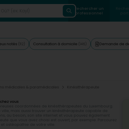
Rechercher un
Reche
professionnel
part
eux notés
Consultation à domicile
Demande de d
(112)
(146)
ons médicales & paramédicales
Kinésithérapeute
 chez vous
mbreuses coordonnées de kinésithérapeutes du Luxembourg.
 ville, mais aussi trouver un kinésithérapeute capable de
ns, au besoin, son site internet et vous pouvez également
rapeute que vous avez choisi est ouvert, par exemple. Parcourez
et ostéopathie de votre ville.