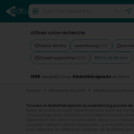
Affinez votre recherche
Autour de moi
Luxembourg
Les mi
(231)
Plus de filtres
Ouvert aujourd'hui
(207)
1098
Kinésithérapeute
résultat(s) pour
en 56ms
Accueil
Médecine et santé
Médecine, professi
Trouvez un kinésithérapeute au Luxembourg proche de
Notre annuaire en ligne répertorie pour vous les no
Vous pourrez ainsi contacter un professionnel de votre
répondre à vos besoins particuliers. Nous vous indiquo
visualiser certains détails importants : si le kinésithé
sans attendre les différents cabinets de kinésithérapie 