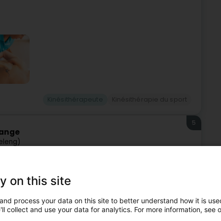
Kinésithérapeute
Kinésithérapie du sport
5
lange
eleng)
ésithérapie et de rééducation fonctionnelle situé à
y on this site
.Notre équipe pluridisciplinaire de kinésithérapeutes et
and process your data on this site to better understand how it is used
ll collect and use your data for analytics. For more information, see 