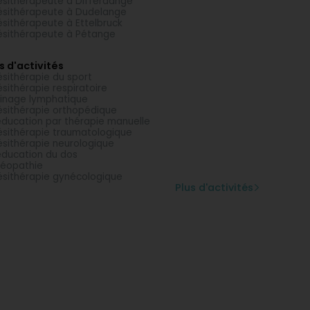
ésithérapeute à Differdange
ésithérapeute à Dudelange
ésithérapeute à Ettelbruck
ésithérapeute à Pétange
s d'activités
ésithérapie du sport
ésithérapie respiratoire
inage lymphatique
ésithérapie orthopédique
ducation par thérapie manuelle
ésithérapie traumatologique
ésithérapie neurologique
ducation du dos
éopathie
ésithérapie gynécologique
Plus d'activités