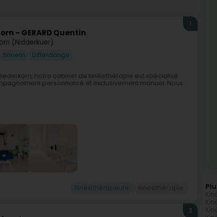
1
orn - GERARD Quentin
orn (Nidderkuer)
Sanem
Differdange
ederkorn, notre cabinet de kinésithérapie est spécialisé
compagnement personnalisé et exclusivement manuel. Nous
+1
Plu
Kinésithérapeute
Kinésithérapie
Kin
Kin
Kin
2