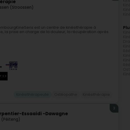
Kin
hérapie
Kin
ssen (Stroossen)
Kin
Kin
Plu
xembourgKineSens est un centre de kinésithérapie à
e, la prise en charge de la douleur, la récupération après
Kin
Kin
Dra
Kin
Réé
Kin
Kin
Réé
Ost
Kin
Kinésithérapeute
Ostéopathe
Kinésithérapie
3
arpentier-Essaaidi -Dawagne
 (Péiteng)