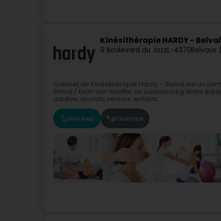
Kinésithérapie HARDY - Belval
9 Boulevard du Jazz
L-4370
Belvaux 
Cabinet de Kinésithérapie Hardy – Belval est un cent
Belval / Esch-sur-Alzette, au Luxembourg.Notre éq
adultes, sportifs, seniors, enfants...
Site web
Itinéraire