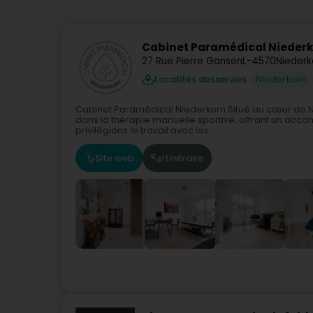
Cabinet Paramédical Niederk
27 Rue Pierre Gansen
L-4570
Niederk
Localités desservies :
Niederkorn
Cabinet Paramédical Niederkorn.Situé au cœur de Ni
dans la thérapie manuelle sportive, offrant un ac
privilégions le travail avec les...
Site web
Itinéraire