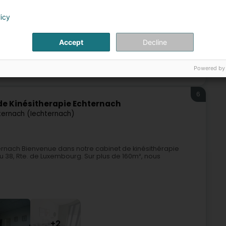
licy
Accept
Decline
Powered by
Kinésithérapeute
Ostéopathe
Kinésithérapie du sport
6
de Kinésitherapie Echternach
ternach (Iechternach)
ernach Bienvenue dans notre cabinet de kinésithérapie
38, Rte. de Luxembourg. Sur plus de 160m², nous
+2