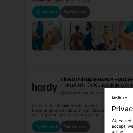
variée de traitements, ils vous...
Site web
Itinéraire
Kinésithérapie HARDY - Dude
4 Am Duerf
L-3436
Dudelange (Didd
Dessert tout le Luxembourg
English
Cabinet de Kinésithérapie Hardy est un centre de kin
Privac
Dudelange et Belval/Esch-sur-Alzette, au Luxembourg
oestéopathe prend en charge les...
We collect 
accept, we'
Site web
Itinéraire
policy.