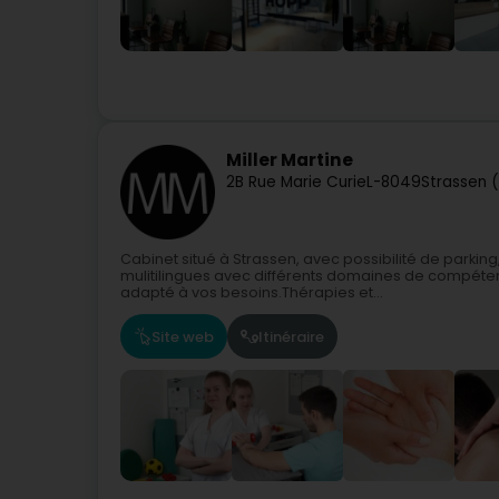
Miller Martine
2B Rue Marie Curie
L-8049
Strassen 
Cabinet situé à Strassen, avec possibilité de parki
mulitilingues avec différents domaines de compéten
adapté à vos besoins.Thérapies et...
Site web
Itinéraire