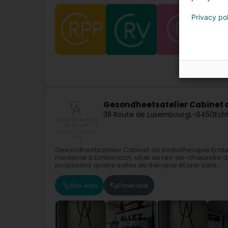
Privacy po
Gesondheetsatelier Cabinet 
38 Route de Luxembourg
L-6450
Ech
Gesondheetsatelier Cabinet de Kinésitherapie Echt
moderne à Echternach, situé au rez-de-chaussée du 
proposons quatre salles de thérapie et une salle...
Site web
Itinéraire