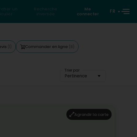
rcher un
Recherche
Me
FR
iculier
inversée
connecter
evis
Commander en ligne
(1)
(8)
Trier par
Pertinence
Agrandir la carte