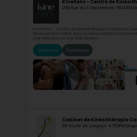
KineSens - Centre de Kinésit
26B Rue du X Septembre
L-8048
Stra
KineSens – Centre de kinésithérapie à Strassen, Lu
Strassen spécialisé dans la rééducation fonctionnell
une blessure ou une intervention...
Site web
Itinéraire
Cabinet de Kinésithérapie C
90 Route de Longwy
L-4750
Pétange