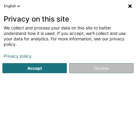
English
LU
Privacy on this site
We collect and process your data on this site to better
Raffinéiert Är Sich
understand how it is used. If you accept, we'll collect and use
your data for analytics. For more information, see our privacy
Autour de moi
Luxembourg
Top bewäert
(2)
(8)
policy.
10
Taping
Resultat(er) fir
en 50ms
Privacy policy
Startsäit
Kiné
Taping
Accept
Decline
1
Cabinet de Kinésithérapie
Lisarelli Larissa & Lisarelli Loris
19 Rue de la Libération
L-3510
Dudelange (Diddeleng)
Notre cabinet de kinésithérapie vous accueille à
Dudelange, du lundi au vendredi de 8h00 à 20h00 pour
tous vos soins kinésithérapeutiques & programmes de
rééducation.Notre équipe se compose de 3
kinésithérapeutes diplômés :LISARELLI...