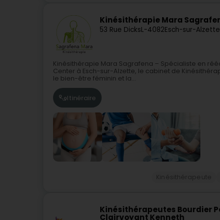
Kinésithérapie Mara Sagrafen
53 Rue Dicks
L-4082
Esch-sur-Alzett
Kinésithérapie Mara Sagrafena – Spécialiste en réé
Center à Esch-sur-Alzette, le cabinet de Kinésithé
le bien-être féminin et la...
Itinéraire
Kinésithérapeute
Kinésithérapeutes Bourdier Pe
Clairvoyant Kenneth