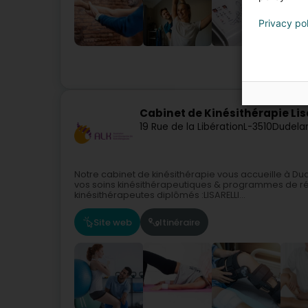
Privacy po
Kinésithéra
Cabinet de Kinésithérapie Lisar
19 Rue de la Libération
L-3510
Dudela
Notre cabinet de kinésithérapie vous accueille à Du
vos soins kinésithérapeutiques & programmes de r
kinésithérapeutes diplômés :LISARELLI...
Site web
Itinéraire