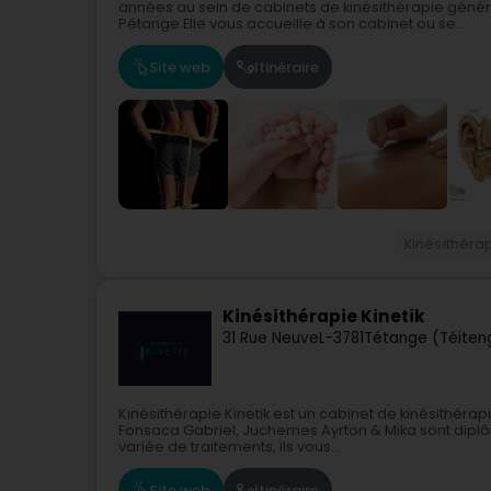
années au sein de cabinets de kinésithérapie généra
Pétange.Elle vous accueille à son cabinet ou se...
Site web
Itinéraire
Kinésithéra
Kinésithérapie Kinetik
31 Rue Neuve
L-3781
Tétange (Téiten
Kinésithérapie Kinetik est un cabinet de kinésithéra
Fonsaca Gabriel, Juchemes Ayrton & Mika sont dip
variée de traitements, ils vous...
Site web
Itinéraire