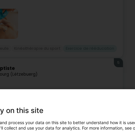
peute
Kinésithérapie du sport
Exercice de rééducation
5
ptiste
ourg (Lëtzebuerg)
Hugo à Limpertsberg, à 2 min à pied du parking du Glacis, je
isée, adaptée à vos besoins spécifiques.Depuis septembre,
y on this site
and process your data on this site to better understand how it is used
ll collect and use your data for analytics. For more information, see 