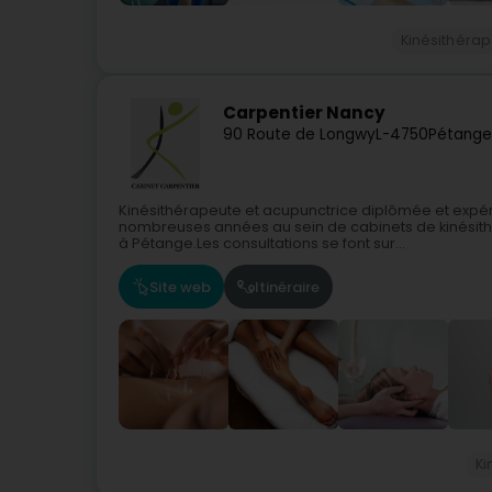
Kinésithéra
Carpentier Nancy
90 Route de Longwy
L-4750
Pétange
Kinésithérapeute et acupunctrice diplômée et expé
nombreuses années au sein de cabinets de kinésithé
à Pétange.Les consultations se font sur...
Site web
Itinéraire
Ki