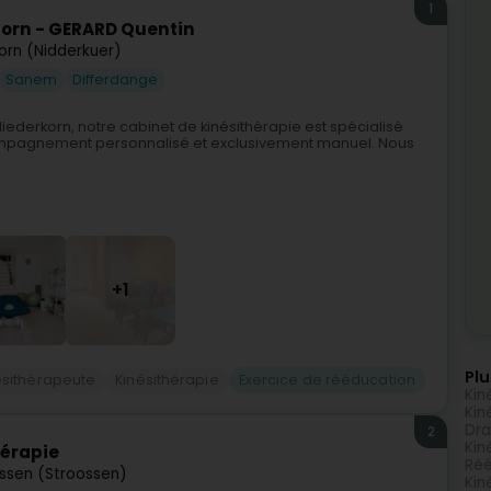
1
orn - GERARD Quentin
orn (Nidderkuer)
Sanem
Differdange
ederkorn, notre cabinet de kinésithérapie est spécialisé
compagnement personnalisé et exclusivement manuel. Nous
+1
Plu
ésithérapeute
Kinésithérapie
Exercice de rééducation
Kin
Kin
Dra
2
Kin
hérapie
Réé
ssen (Stroossen)
Kin