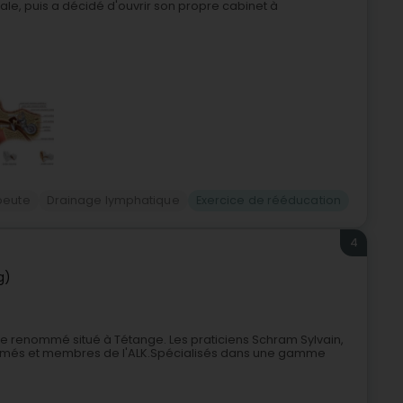
le, puis a décidé d'ouvrir son propre cabinet à
peute
Drainage lymphatique
Exercice de rééducation
4
g)
pie renommé situé à Tétange. Les praticiens Schram Sylvain,
lômés et membres de l'ALK.Spécialisés dans une gamme