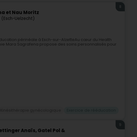
8
a et Nau Moritz
e (Esch-Uelzecht)
ducation périnéale à Esch-sur-AlzetteAu cœur du Health
rapie Mara Sagrafena propose des soins personnalisés pour
Kinésithérapie gynécologique
Exercice de rééducation
9
ttinger Anaïs, Gatel Pol &