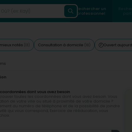
Rechercher un
Reche
professionnel
part
 mieux notés
Consultation à domicile
Ouvert aujourd
(13)
(18)
0ms
tion
es coordonnées dont vous avez besoin
e trouver toutes les coordonnées dont vous avez besoin. Vous
ion de votre ville ou situé à proximité de votre domicile ?
ment du numéro de téléphone et de la possibilité de joindre
vité qui vous correspond, Exercice de rééducation, vous
hoix.