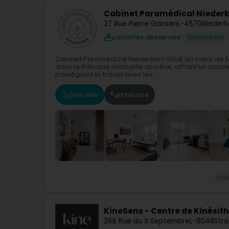
Cabinet Paramédical Niederk
27 Rue Pierre Gansen
L-4570
Niederk
Localités desservies :
Niederkorn
Cabinet Paramédical Niederkorn.Situé au cœur de Ni
dans la thérapie manuelle sportive, offrant un ac
privilégions le travail avec les...
Site web
Itinéraire
Kin
KineSens - Centre de Kinésit
26B Rue du X Septembre
L-8048
Stra