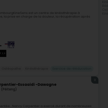
Kin
Réé
Ost
xembourgKineSens est un centre de kinésithérapie à
Kin
e, la prise en charge de la douleur, la récupération après
Ostéopathe
Kinésithérapie
Exercice de rééducation
3
arpentier-Essaaidi -Dawagne
 (Péiteng)
mentée ; Nancy Carpentier a exercé durant de nombreuses