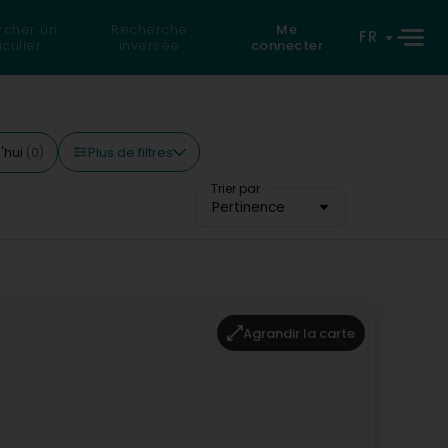
rcher un
Recherche
Me
FR
iculier
inversée
connecter
Plus de filtres
'hui
(0)
Trier par
Pertinence
Agrandir la carte