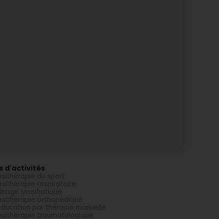
s d'activités
ésithérapie du sport
ésithérapie respiratoire
inage lymphatique
ésithérapie orthopédique
ducation par thérapie manuelle
ésithérapie traumatologique