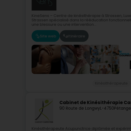
KineSens – Centre de kinésithérapie à Strassen, Lu
Strassen spécialisé dans la rééducation fonctionnell
une blessure ou une intervention...
Site web
Itinéraire
Kinésithérapeute
Cabinet de Kinésithérapie C
90 Route de Longwy
L-4750
Pétange
Kinésithérapeute Acupunctrice diplômée et expéri