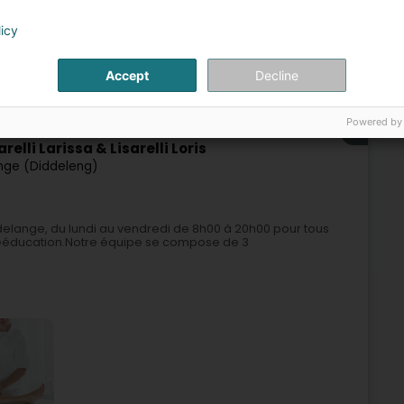
licy
Accept
Decline
peute
Drainage lymphatique
Exercice de rééducation
Powered by
6
elli Larissa & Lisarelli Loris
nge (Diddeleng)
delange, du lundi au vendredi de 8h00 à 20h00 pour tous
ééducation.Notre équipe se compose de 3