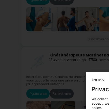
Kinésithéra
Kinésithérapeute Martinet Ba
18 Avenue Victor Hugo
L-1750
Luxemb
Installé au sein du Cabinet de kinésithérapie Victor 
English
vous accueille pour une prise en charge personnal
j’ai également entrepris...
Privac
Site web
Itinéraire
We collect 
accept, we'
policy.