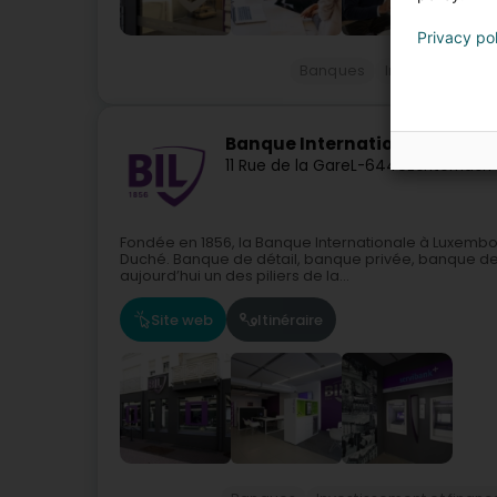
Privacy po
Banques
Investissement
Banque Internationale à Lu
11 Rue de la Gare
L-6440
Echternach 
Fondée en 1856, la Banque Internationale à Luxembo
Duché. Banque de détail, banque privée, banque des e
aujourd’hui un des piliers de la...
Site web
Itinéraire