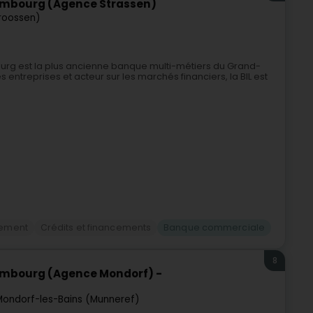
embourg (Agence Strassen)
roossen)
urg est la plus ancienne banque multi-métiers du Grand-
ntreprises et acteur sur les marchés financiers, la BIL est
cement
Crédits et financements
Banque commerciale
8
embourg (Agence Mondorf) -
Mondorf-les-Bains (Munneref)