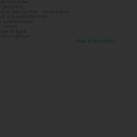
dit immobilier
t personnel
ques sans guichet - Eurobanques
dit à la consommation
t consommation
t voiture
que en ligne
rgne logement
Plus d'activités