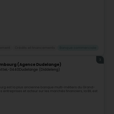
cement
Crédits et financements
Banque commerciale
3
xembourg (Agence Dudelange)
otte
L-3440
Dudelange (Diddeleng)
urg est la plus ancienne banque multi-métiers du Grand-
ntreprises et acteur sur les marchés financiers, la BIL est