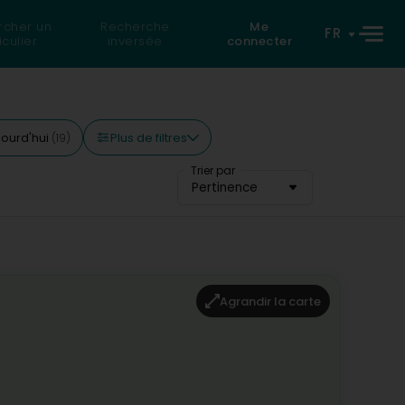
rcher un
Recherche
Me
FR
iculier
inversée
connecter
Plus de filtres
jourd'hui
(19)
Trier par
Pertinence
Agrandir la carte