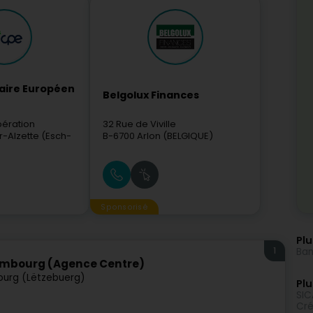
laire Européen
Belgolux Finances
bération
32 Rue de Viville
r-Alzette (Esch-
B-6700
Arlon (BELGIQUE)
Sponsorisé
Plu
1
Ban
embourg (Agence Centre)
urg (Lëtzebuerg)
Plu
SIC
Cré