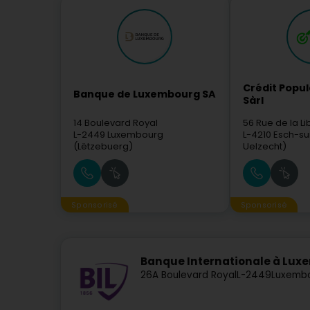
Crédit Popu
Banque de Luxembourg SA
Sàrl
14 Boulevard Royal
56 Rue de la Li
L-2449
Luxembourg
L-4210
Esch-su
(Lëtzebuerg)
Uelzecht)
Sponsorisé
Sponsorisé
Banque Internationale à Lux
26A Boulevard Royal
L-2449
Luxembo