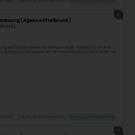
cement
Crédits et financements
Banque commerciale
6
embourg (Agence Ettelbruck)
elbréck)
urg est la plus ancienne banque multi-métiers du Grand-
ntreprises et acteur sur les marchés financiers, la BIL est
cement
Crédits et financements
Banque commerciale
7