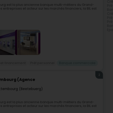
Cré
urg est la plus ancienne banque multi-métiers du Grand-
Prê
ntreprises et acteur sur les marchés financiers, la BIL est
Ban
Cré
Prê
Prê
Ban
Epa
 et financement
Prêt personnel
Banque commerciale
2
xembourg (Agence
ttembourg (Beetebuerg)
urg est la plus ancienne banque multi-métiers du Grand-
ntreprises et acteur sur les marchés financiers, la BIL est