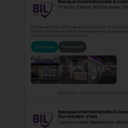
Banque Internationale à Lux
171 Route d'Arlon
L-8009
Strassen (St
Fondée en 1856, la Banque Internationale à Luxembo
Duché. Banque de détail, banque privée, banque des e
aujourd’hui un des piliers de la...
Site web
Itinéraire
Banques
Investissement et finan
Banque Internationale à Lux
Sur rendez-vous
1 Avenue Frères Wiesenbach
L-5628