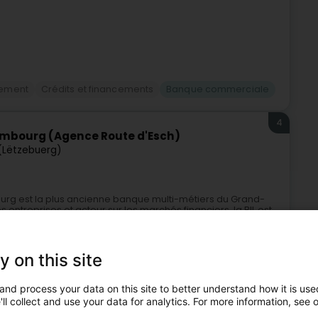
cement
Crédits et financements
Banque commerciale
4
embourg (Agence Route d'Esch)
(Lëtzebuerg)
urg est la plus ancienne banque multi-métiers du Grand-
ntreprises et acteur sur les marchés financiers, la BIL est
y on this site
and process your data on this site to better understand how it is used
ll collect and use your data for analytics. For more information, see 