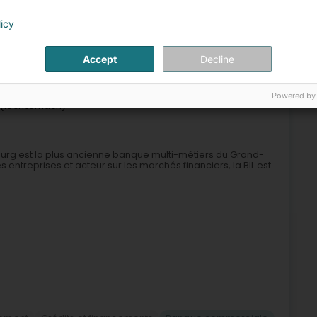
licy
 et financement
Prêt personnel
Banque commerciale
Accept
Decline
5
xembourg (Agence Echternach)
Powered by
(Iechternach)
urg est la plus ancienne banque multi-métiers du Grand-
ntreprises et acteur sur les marchés financiers, la BIL est