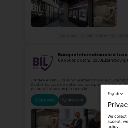
Banques
Investissement et finan
Banque Internationale à Lux
69 Route d'Esch
L-2953
Luxembourg 
Fondée en 1856, la Banque Internationale à Luxembo
Duché. Banque de détail, banque privée, banque des e
aujourd’hui un des piliers de la...
English
Site web
Itinéraire
Privac
We collect 
accept, we'
policy.