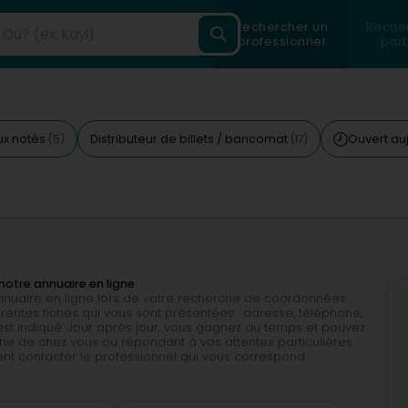
Rechercher un
Reche
professionnel
part
ux notés
Distributeur de billets / bancomat
Ouvert au
(5)
(17)
notre annuaire en ligne
 annuaire en ligne lors de votre recherche de coordonnées
érentes fiches qui vous sont présentées : adresse, téléphone,
est indiqué. Jour après jour, vous gagnez du temps et pouvez
e de chez vous ou répondant à vos attentes particulières.
ent contacter le professionnel qui vous correspond.