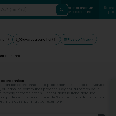
Rechercher un
Reche
professionnel
part
Plus de filtres
ing
Ouvert aujourd'hui
(1)
(3)
len
en 49ms
es coordonnées
ilement les coordonnées de professionnels du secteur Service
len, ou dans les communes proches. Gagnez du temps pour
 renseignements précis : vérifiez dans la fiche détaillée
 un professionnel en matière de Service informatique dans la
rnet, mais aussi par mail, par exemple.