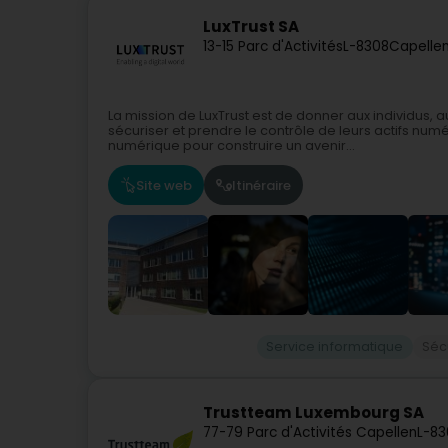
LuxTrust SA
13-15 Parc d'Activités
L-8308
Capellen
La mission de LuxTrust est de donner aux individus,
sécuriser et prendre le contrôle de leurs actifs num
numérique pour construire un avenir...
Site web
Itinéraire
Service informatique
Séc
Trustteam Luxembourg SA
77-79 Parc d'Activités Capellen
L-83