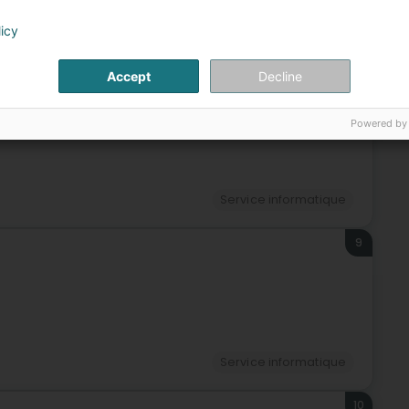
licy
Service informatique
Accept
Decline
8
(Kapellen)
Powered by
Service informatique
9
Service informatique
10