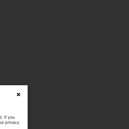
. If you
our privacy