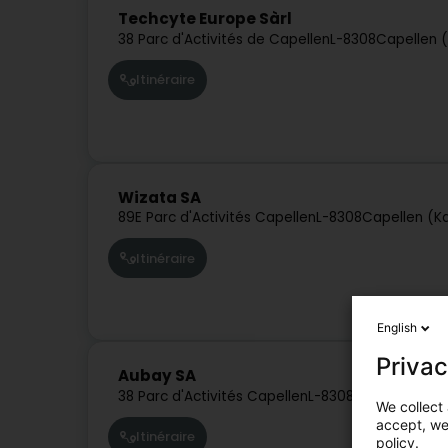
Techcyte Europe Sàrl
38 Parc d'Activités de Capellen
L-8308
Capellen 
Itinéraire
Wizata SA
89E Parc d'Activités Capellen
L-8308
Capellen (K
Itinéraire
English
Privac
Aubay SA
38 Parc d'Activités Capellen
L-8308
Capellen (Kap
We collect 
accept, we'
Itinéraire
policy.