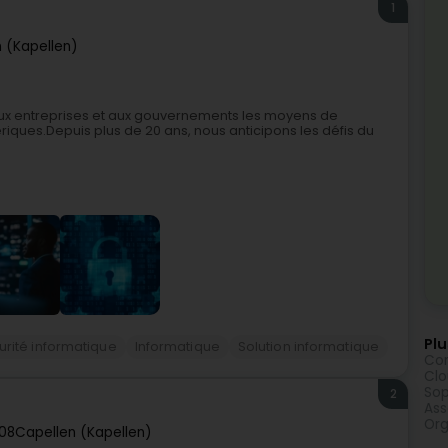
1
 (Kapellen)
 aux entreprises et aux gouvernements les moyens de
ériques.Depuis plus de 20 ans, nous anticipons les défis du
Plu
urité informatique
Informatique
Solution informatique
Con
Clo
Sop
2
Ass
Org
08
Capellen (Kapellen)