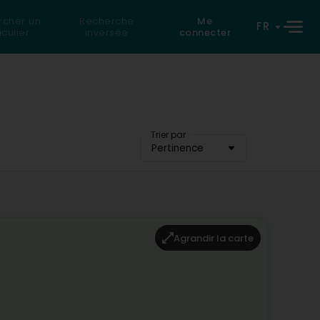
rcher un
Recherche
Me
FR
iculier
inversée
connecter
Trier par
Pertinence
Agrandir la carte