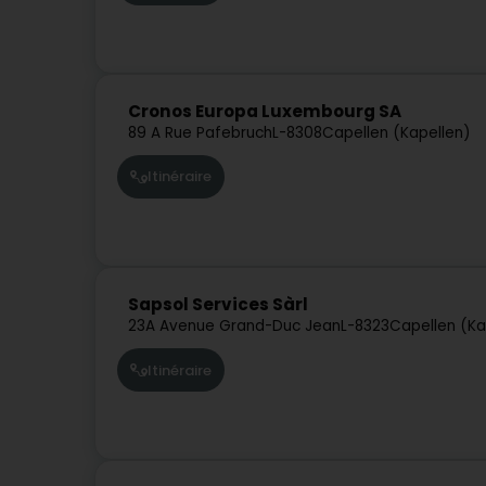
Cronos Europa Luxembourg SA
89 A Rue Pafebruch
L-8308
Capellen (Kapellen)
Itinéraire
Sapsol Services Sàrl
23A Avenue Grand-Duc Jean
L-8323
Capellen (Ka
Itinéraire