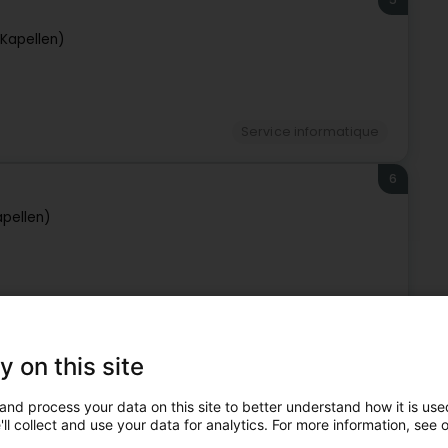
(Kapellen)
Service informatique
6
apellen)
Service informatique
7
y on this site
ellen)
and process your data on this site to better understand how it is used
ll collect and use your data for analytics. For more information, see 