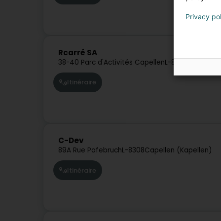
Privacy po
Rcarré SA
38-40 Parc d'Activités Capellen
L-8308
Capellen 
Itinéraire
C-Dev
89A Rue Pafebruch
L-8308
Capellen (Kapellen)
Itinéraire