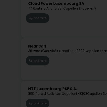
Cloud Power Luxembourg SA
77 Route d'Arlon
L-8311
Capellen (Kapellen)
Itinéraire
Near Sàrl
38 Parc d'Activités Capellen
L-8308
Capellen (Kap
Itinéraire
NTT Luxembourg PSF S.A.
89D Parc d'Activités Capellen
L-8308
Capellen (K
Itinéraire