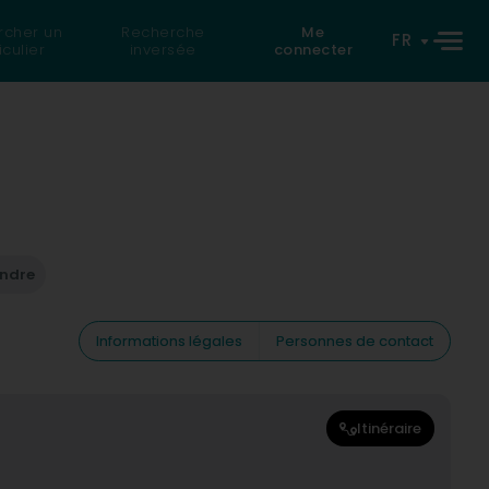
rcher un
Recherche
Me
FR
iculier
inversée
connecter
endre
Informations légales
Personnes de contact
Itinéraire