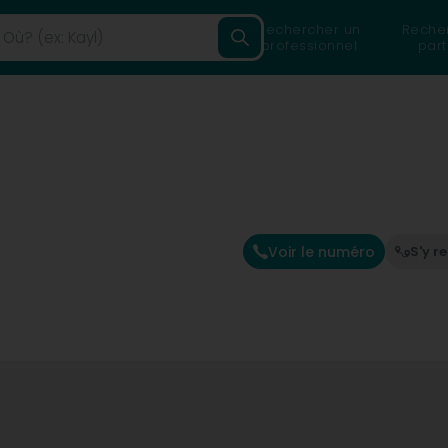
Rechercher un
Reche
professionnel
part
Voir le numéro
S'y r