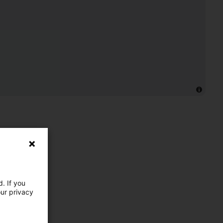
. If you
our privacy