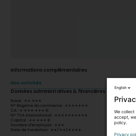
Informations complémentaires
Nos activités
English
Données administratives & financières
Privac
Nace : ∗∗.∗∗∗
N° Registre du commerce : ∗∗∗∗∗∗∗
CA : ∗ ∗∗∗ ∗∗∗ €
We collect 
N° TVA international : ∗∗∗∗∗∗∗∗∗∗
accept, we'
Capital : ∗∗ ∗∗∗ €
policy.
Nombre d'employés : ∗∗∗
Date de fondation : ∗∗/∗∗/∗∗∗∗
Privacy po