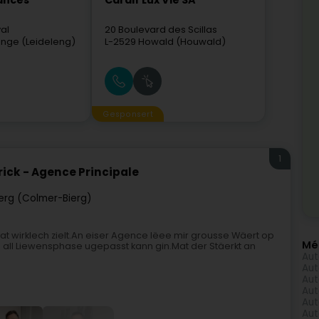
ances
Cardif Lux Vie SA
al
20 Boulevard des Scillas
nge (Leideleng)
L-2529
Howald (Houwald)
Gesponsert
1
rick - Agence Principale
erg (Colmer-Bierg)
at wirklech zielt.An eiser Agence lëee mir grousse Wäert op
Mé
 all Liewensphase ugepasst kann gin.Mat der Stäerkt an
Aut
Aut
Aut
Aut
Aut
Aut