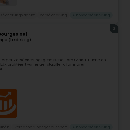
rsécherungsagent
Versécherung
Autosversécherung
3
bourgeoise)
nge (Leideleng)
zebuerger Versécherungsgesellschaft am Grand-Duché an
X profitéiert vun enger stabiller a familiären
n...
litéit
Versécherungsgesellschaft
Autosversécherung