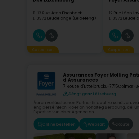
DKV Luxembourg
Foyer Assur
11-13 Rue Jean Fischbach
12 Rue Léon Lav
L-3372
Leudelange (Leideleng)
L-3372
Leudela
Gesponsert
Gesponsert
Assurances Foyer Molling Pat
d'Assurances
7 Route d'Ettelbruck
L-7715
Colmar-B
Déngt ganz Lëtzebuerg
Äeren verlässlechen Partner fir daat ze schützen, wa
eng perséinlech, kloer an nohalteg Berodung, déi un
Expertise vun eiser Agence an...
Online bestellen
Websäit
Route