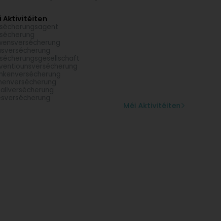
 Aktivitéiten
sécherungsagent
sécherung
wensversécherung
sversécherung
sécherungsgesellschaft
ventiounsversécherung
nkenversécherung
menversécherung
allversécherung
sversécherung
Méi Aktivitéiten