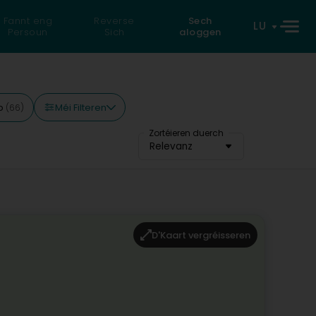
Fannt eng
Reverse
Sech
LU
Persoun
Sich
aloggen
Méi Filteren
op
(66)
Zortéieren duerch
Relevanz
D'Kaart vergréisseren