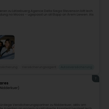
eren zu Lëtzebuerg.Agence Della Siega Stevenson bitt Iech
odung no Mooss – ugepasst un all Etapp an Ärem Liewen. Als
rsécherung
Versécherungsagent
Autosversécherung
7
oares
(Nidderkuer)
würdege Versécherungspartner zu Nidderkuer, aktiv am
te Agenten an engem qualifizéierte Assistent begleet Iech