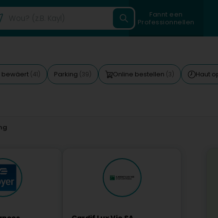
Fannt een
Professionnellen
 bewäert
Parking
Online bestellen
Haut 
(41)
(39)
(3)
ng