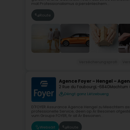
mat Professionalismus a persénlechem...
Route
Versécherungsprofi
Ver
Agence Foyer – Hengel – Agen
2 Rue du Faubourg
L-6840
Machtum 
Déngt ganz Lëtzebuerg
D'FOYER Assurance Agence Hengel zu Meechtem ass e
professionelle Service, deen op Är Besoinen ofgestë
vum Groupe FOYER, fir all Är Besoinen...
Websäit
Route