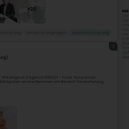
+20
Méi
Ver
Ver
Lie
Hau
rsécherung
Versécherungsagent
Autosversécherung
Ver
Prä
Kra
2
Fir
Onf
Ree
zig)
 1914 begleet d'Agence KIRSCH – Foyer Assurances
 an Entreprisen an hire Besoinen am Beräich Versécherung,