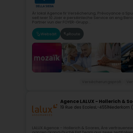
Är lokal Agence fir Versécherung, Prévoyance a Spu
seit iwer 10 Joer e perséinleche Service an eng Ber
Partner vun der FOYER-Grupp...
Websäit
Route
Versécherungsprofi
Ve
Agence LALUX - Hollerich & S
19 Rue des Ecoles
L-4551
Niederkorn 
LALUX Agence – Hollerich & Soares, Äre vertrauens
ganzen Grand-Duché.Eist Team aus zwee zertifizéier