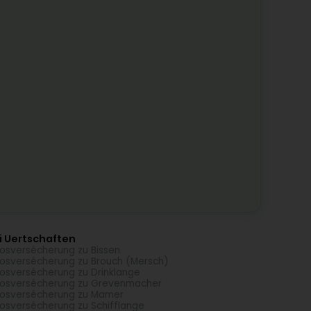
i Uertschaften
osversécherung zu Bissen
osversécherung zu Brouch (Mersch)
osversécherung zu Drinklange
osversécherung zu Grevenmacher
osversécherung zu Mamer
osversécherung zu Schifflange