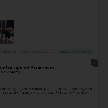
sécherung
Liewensversécherung
Autosversécherung
8
ce Principale d’Assurances
(Meechtem)
n Familljebetrib.Mir bidde personaliséiert Berodung an e
mmt ass.Eis Agence bit eng grouss Pallette vu Produkter