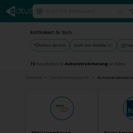
Raffinéiert Är Sich
Autour de moi
Esch-sur-Alzette
Top
(5)
72
Autosversécherung
Resultat(er) fir
en 50ms
Startsäit
Versécherungsprofi
Autosversécheru