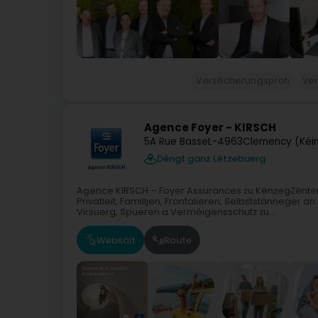
Versécherungsprofi
Ve
Agence Foyer - KIRSCH
5A Rue Basse
L-4963
Clemency (Kéin
Déngt ganz Lëtzebuerg
Agence KIRSCH – Foyer Assurances zu KënzegZënter
Privatleit, Familljen, Frontalieren, Selbststänneger
Virsuerg, Spueren a Verméigensschutz zu...
Websäit
Route