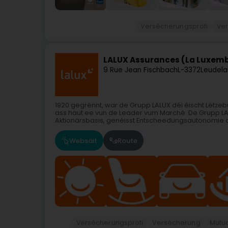
Versécherungsprofi
Ve
LALUX Assurances (La Luxem
9 Rue Jean Fischbach
L-3372
Leudela
1920 gegrënnt, war de Grupp LALUX déi éischt Lët
ass haut ee vun de Leader vum Marché. De Grupp LALU
Aktionärsbasis, genéisst Entscheedungsautonomie a
Websäit
Route
Versécherungsprofi
Versécherung
Mutua