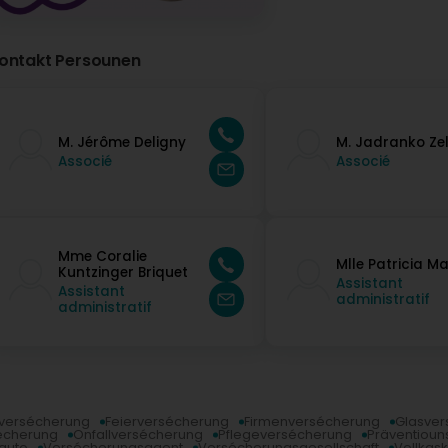
ontakt Persounen
M. Jérôme Deligny
M. Jadranko Ze
Associé
Associé
Mme Coralie
Mlle Patricia M
Kuntzinger Briquet
Assistant
Assistant
administratif
administratif
llversécherung
Feierversécherung
Firmenversécherung
Glasver
écherung
Onfallversécherung
Pflegeversécherung
Präventiou
gauto
Versécherungsagent
Versécherungsgesellschaft
Vollkas