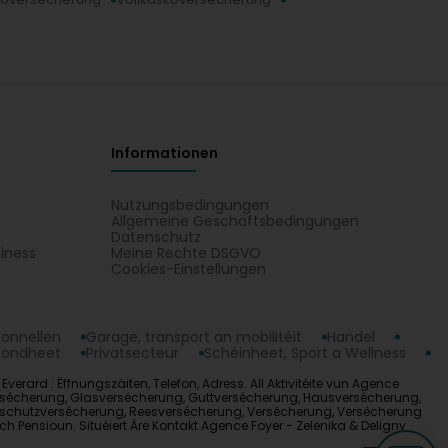
Informationen
Nutzungsbedingungen
Allgemeine Geschäftsbedingungen
Datenschutz
iness
Meine Rechte DSGVO
t
Cookies-Einstellungen
ionnellen
Garage, transport an mobilitéit
Handel
sondheet
Privatsecteur
Schéinheet, Sport a Wellness
erard : Ëffnungszäiten, Telefon, Adress. All Aktivitéite vun Agence
nversécherung, Glasversécherung, Guttversécherung, Hausversécherung,
tsschutzversécherung, Reesversécherung, Versécherung, Versécherung
 Pensioun. Situéiert Äre Kontakt Agence Foyer - Zelenika & Deligny