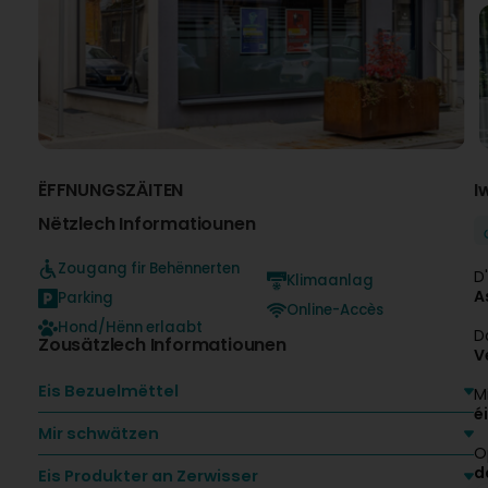
ËFFNUNGSZÄITEN
I
Nëtzlech Informatiounen
Zougang fir Behënnerten
D
Klimaanlag
A
Parking
Online-Accès
Hond/Hënn erlaabt
D
Zousätzlech Informatiounen
V
Eis Bezuelmëttel
M
é
Mir schwätzen
O
d
Eis Produkter an Zerwisser