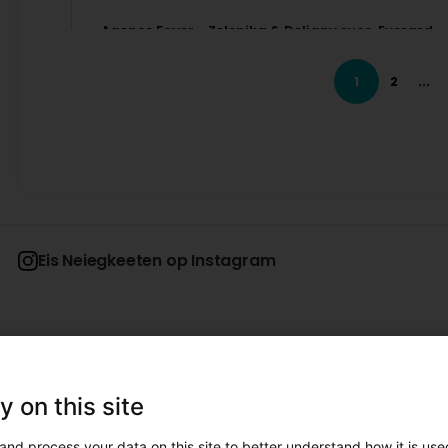
Agence Foyer - Zelenika & Deligny succ. Everard
Virun 3 Mount / Méint
Thank you very much for your kind words. We are deli
met your expectations.
1
2
...
Semir Selimovic
Virun 5 Mount / Méint
Hasani Haijria
Virun 5 Mount / Méint
Eis Neiegkeeten op Instagram
Evenementer !
y on this site
and process your data on this site to better understand how it is used