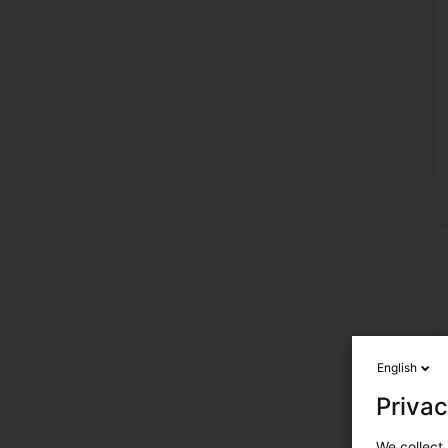
English
Privac
We collect 