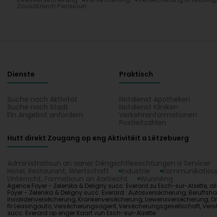
Zousätzlech Pensioun
Dienste
Praktisch
Suche nach Aktivität
Notdienst Apotheken
Suche nach Stadt
Notdienst Kliniken
Ein Angebot anfordern
Verkehrsinformationen
Postleitzahlen
Hutt direkt Zougang op eng Aktivitéit a Lëtzebuerg
Administratioun an aaner Déngschtleeschtungen a Servicer
Hotel, Restaurant, Wiertschaft
Industrie
Kommunikatioun
Unterricht, Formatioun an Aarbecht
Wunnéng
Agence Foyer - Zelenika & Deligny succ. Everard zu Esch-sur-Alzette, all
Foyer - Zelenika & Deligny succ. Everard : Autosversécherung, Beruffs
Invalidenversécherung, Krankenversécherung, Liewensversécherung, O
fir Leasingauto, Versécherungsagent, Versécherungsgesellschaft, Versé
succ. Everard op enger Kaart vun Esch-sur-Alzette.