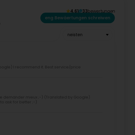
4,61
33
bewertungen
eng Bewäertungen schreiwen
neisten
ogle) I recommend it. Best service/price
le de demander mieux ;-) (Translated by Google)
o ask for better ;-)