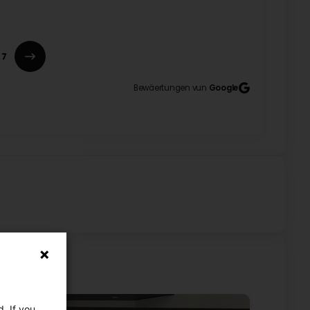
ghted to know that our service has been helpful and
7
Bewäertungen vun
Google
. If you