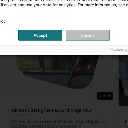
ll collect and use your data for analytics. For more information, see 
licy
Accept
Decline
Powered by
Ruffen
!! Investir à long terme, ça change tout
Neiegkeet
💡
Anticiper sereinement l’avenir et protéger vos

proches, quelles solutions choisir ?
Ne