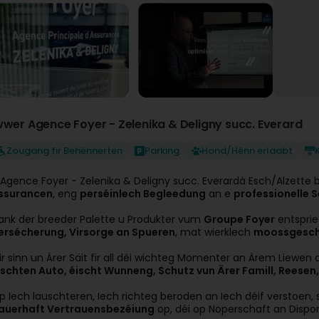
wwer Agence Foyer - Zelenika & Deligny succ. Everard
Zougang fir Behënnerten
Parking
Hond/Hënn erlaabt
'Agence Foyer - Zelenika & Deligny succ. Everardà Esch/Alzette 
ssurancen
, eng
perséinlech Begleedung
an e
professionelle S
ank der breeder Palette u Produkter vum
Groupe Foyer
entsprie
ersécherung, Virsorge an Spueren
, mat wierklech
moossgesch
ir sinn un Ärer Säit fir all déi wichteg Momenter an Ärem Liewen 
ischten Auto, éischt Wunneng, Schutz vun Ärer Famill, Reese
p Iech lauschteren, Iech richteg beroden an Iech déif verstoen,
auerhaft Vertrauensbezéiung
op, déi op Noperschaft an Disponib