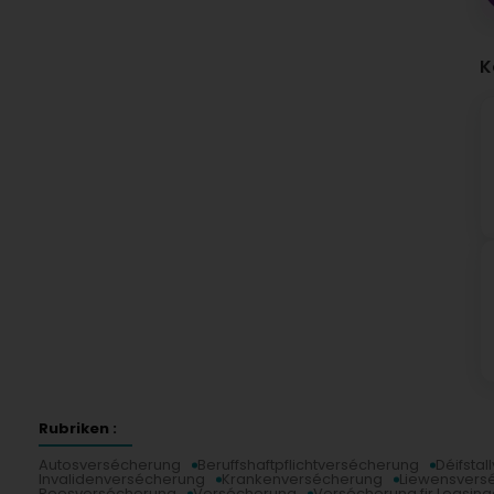
K
Rubriken :
Autosversécherung
Beruffshaftpflichtversécherung
Déifsta
Invalidenversécherung
Krankenversécherung
Liewensvers
Reesversécherung
Versécherung
Versécherung fir Leasin