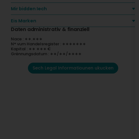
Mir bidden Iech
Eis Marken
Daten administrativ & finanziell
Nace : ∗∗.∗∗∗
N° vum Handelsregister : ∗∗∗∗∗∗∗
Kapital : ∗∗ ∗∗∗ €
Grënnungsdatum : ∗∗/∗∗/∗∗∗∗
Sech Legal Informatiounen ukucken