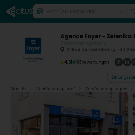
Agence Foyer - Zelenika 
Versécherungsagent
21 Rue de Luxembourg
L-4220
E
4,61
33
bewertungen
Ëffnungszäi
Startsäit
Versécherungsprofi
Versécherungsagent