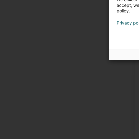
accept, we'
policy.
Privacy po