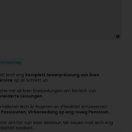
Klimaanlag
bitt Iech eng
komplett Iwwerpréiwung vun Ären
ervice
op all Schrëtt un.
che mir all Ären Erwaardungen am Beräich vun
neiderte Léisungen
.
a hëllefen Iech Är Projeten an d'Realitéit ëmzesetzen:
n, Passiounen, Virbereedung op eng roueg Pensioun
…
 sinn am Kär vun eiser Missioun. Mir bauen mat Iech eng
ilitéit baséiert.