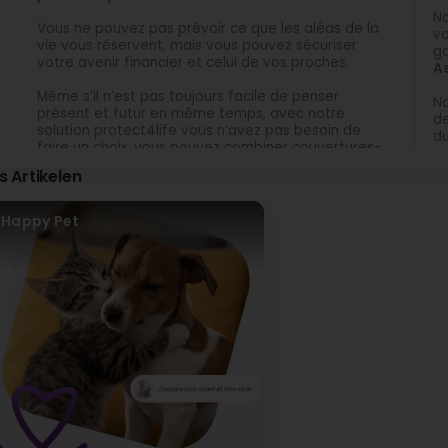
No
Vous ne pouvez pas prévoir ce que les aléas de la
va
vie vous réservent, mais vous pouvez sécuriser
ga
votre avenir financier et celui de vos proches.
As
Même s’il n’est pas toujours facile de penser
No
présent et futur en même temps, avec notre
de
solution protect4life vous n’avez pas besoin de
d
faire un choix, vous pouvez combiner couvertures-
décès et épargne.
Me
is Artikelen
no
Vous mettez vos proches à l’abri tout en sécurisant
vos revenus. Vous épargnez pour vous, pour vos
Happy Pet
enfants et pour vos proches. Vous poursuivez vos
projets, vous assurez votre confort de vie, vous
réduisez vos impôts.
Plus intéressant encore, ce plan d’assurance
prévoyance évolue avec vous. Il s’adapte
continuellement à votre situation familiale et
professionnelle.
C’est simple, rassurant et avantageux.