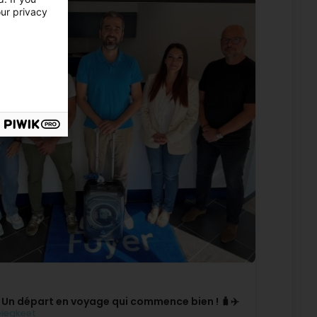
our privacy
 Un départ en voyage qui commence bien ! 🧳✈️
iegkeet