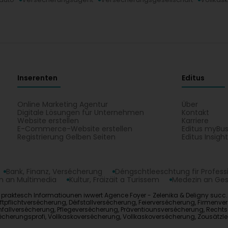
Inserenten
Editus
Online Marketing Agentur
Über
Digitale Lösungen für Unternehmen
Kontakt
Website erstellen
Karriere
E-Commerce-Website erstellen
Editus myBus
Registrierung Gelben Seiten
Editus Insigh
Bank, Finanz, Versécherung
Déngschtleeschtung fir Profess
 an Multimedia
Kultur, Fräizäit a Turissem
Medezin an Ge
 praktesch Informatiounen iwwert Agence Foyer - Zelenika & Deligny succ. Ev
haftpflichtversécherung, Déifstallversécherung, Feierversécherung, Firme
nfallversécherung, Pflegeversécherung, Präventiounsversécherung, Rech
cherungsprofi, Vollkaskoversécherung, Vollkaskoversécherung, Zousätzlech