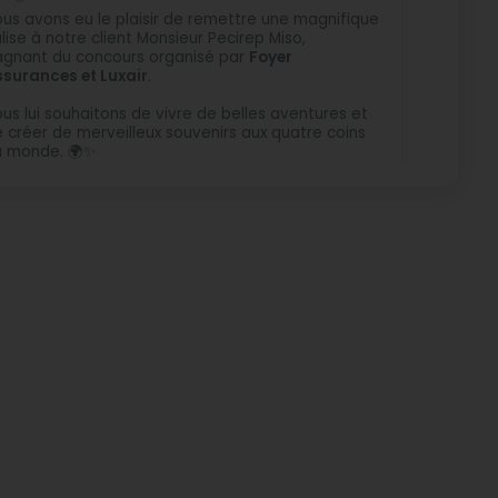
us avons eu le plaisir de remettre une magnifique
lise à notre client Monsieur Pecirep Miso,
gnant du concours organisé par
Foyer
surances et Luxair
.
us lui souhaitons de vivre de belles aventures et
 créer de merveilleux souvenirs aux quatre coins
u monde. 🌍✨
rci à tous ceux qui ont participé et félicitations à
tre heureux gagnant ! 😊