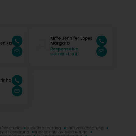
Mme Jennifer Lopes
lenika
Margato
Responsable
administratif
arinho
sécherung
Guttversécherung
Hausversécherung
nsversécherung
Rechtsschutzversécherung
koversécherung
Vollkaskoversécherung