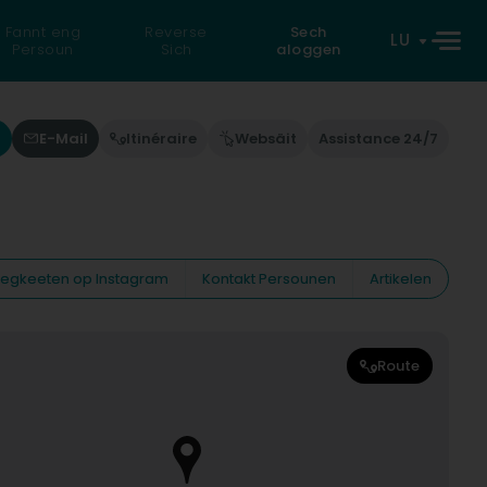
Fannt eng
Reverse
Sech
LU
Persoun
Sich
aloggen
r
E-Mail
Itinéraire
Websäit
Assistance 24/7
eiegkeeten op Instagram
Kontakt Persounen
Artikelen
Route