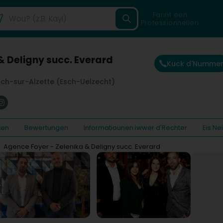
Fannt een
Professionnellen
& Deligny succ. Everard
Kuck d'Numme
sch-sur-Alzette (Esch-Uelzecht)
ten
Bewertungen
Informatiounen iwwer d'Rechter
Eis N
Agence Foyer - Zelenika & Deligny succ. Everard