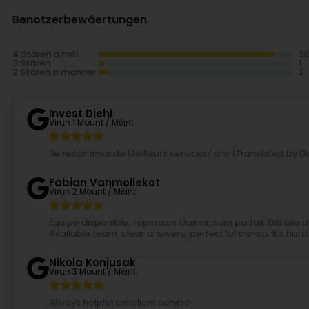
Benotzerbewäertungen
4 Stären a méi
3 Stären
2 Stären a manner
Invest Diehl
Virun 1 Mount / Méint
Je recommande Meilleurs services/ prix (Translated by Go
Fabian Vanmollekot
Virun 2 Mount / Méint
Équipe disponible, réponses claires, suivi parfait. Diffici
Available team, clear answers, perfect follow-up. It's hard t
Nikola Konjusak
Virun 3 Mount / Méint
Always helpful excellent servise