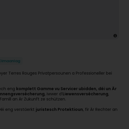
Klimaanlag
yer Terres Rouges Privatpersounen a Professioneller bei
Iech eng
komplett Gamme vu Servicer ubidden, déi un Är
nnengsversécherung
, iwwer d’
Liewensversécherung
,
Famill an Är Zukunft ze schützen.
éi eng verstäerkt
juristesch Protektioun
, fir Är Rechter an