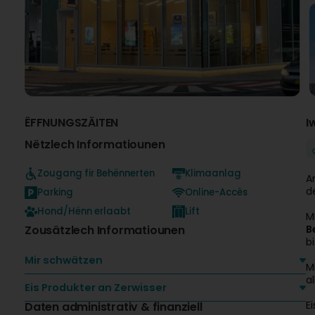
ËFFNUNGSZÄITEN
I
Nëtzlech Informatiounen
Zougang fir Behënnerten
Klimaanlag
A
d
Parking
Online-Accès
Hond/Hënn erlaabt
Lift
M
Zousätzlech Informatiounen
B
b
Mir schwätzen
M
a
Eis Produkter an Zerwisser
E
Daten administrativ & finanziell