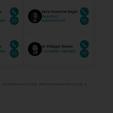
a
Mme Roxanne Regis
Assistant
tèle
administratif
r
M. Philippe Steiner
tèle
Conseiller clientèle
g
Onfallversécherung
Personaliséiert Berodung