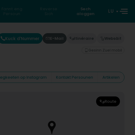
Fannt eng
Reverse
Sech
LU
Persoun
Sich
aloggen
Kuck d'Nummer
E-Mail
Itinéraire
Websäit
Gesinn Zuel mobil
eiegkeeten op Instagram
Kontakt Persounen
Artikelen
Route