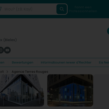
Fannt een
Professionnellen
x (Bieles)
ten
Bewertungen
Informatiounen iwwer d'Rechter
Eis N
aft
Agence Terres Rouges