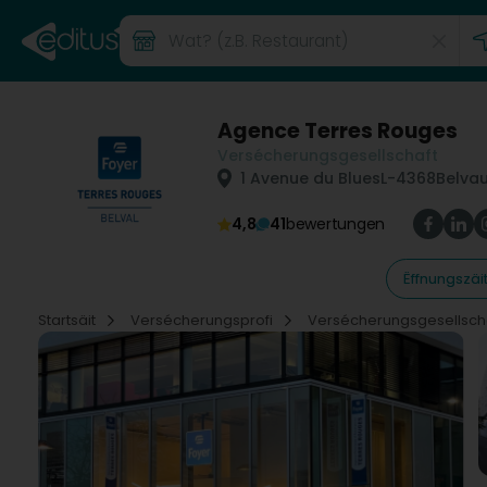
Agence Terres Rouges
Versécherungsgesellschaft
1 Avenue du Blues
L-4368
Belvau
4,8
41
bewertungen
Ëffnungszäi
Startsäit
Versécherungsprofi
Versécherungsgesellsch