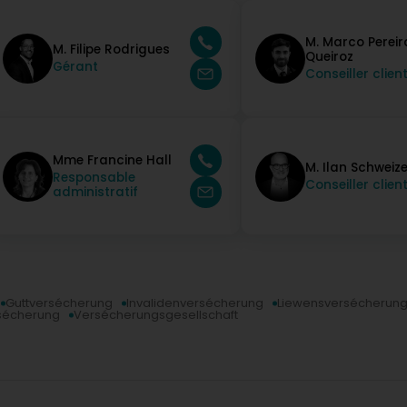
M. Marco Pereir
M. Filipe Rodrigues
Queiroz
Gérant
Conseiller clien
Mme Francine Hall
M. Ilan Schweize
Responsable
Conseiller clien
administratif
Guttversécherung
Invalidenversécherung
Liewensversécherun
sécherung
Versécherungsgesellschaft