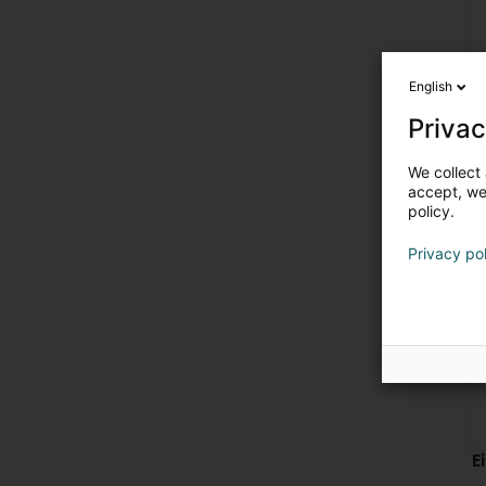
English
Privac
We collect 
accept, we'
policy.
Privacy po
E