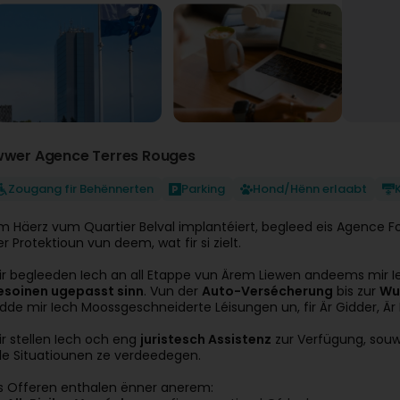
wwer Agence Terres Rouges
Zougang fir Behënnerten
Parking
Hond/Hënn erlaabt
m Häerz vum Quartier Belval implantéiert, begleed eis Agence Fo
er Protektioun vun deem, wat fir si zielt.
ir begleeden Iech an all Etappe vun Ärem Liewen andeems mir 
esoinen ugepasst sinn
. Vun der
Auto-Versécherung
bis zur
Wu
idde mir Iech Moossgeschneiderte Léisungen un, fir Är Gidder, Är 
ir stellen Iech och eng
juristesch Assistenz
zur Verfügung, souw
lle Situatiounen ze verdeedegen.
is Offeren enthalen ënner anerem: