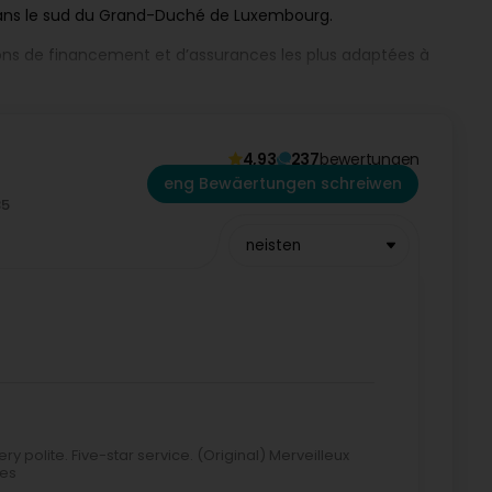
dans le sud du Grand-Duché de Luxembourg.
ons de financement et d’assurances les plus adaptées à
4,93
237
bewertungen
eng Bewäertungen schreiwen
neisten
xpatriés. Notre équipe polyglotte (nous parlons 7
espagnol et italien) peut répondre aux attentes d’un public
 polite. Five-star service. (Original) Merveilleux
les