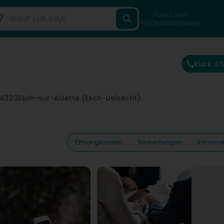
Fannt een
Professionnellen
Kuck d
-4323
Esch-sur-Alzette (Esch-Uelzecht)
Ëffnungszäiten
Bewertungen
Informa