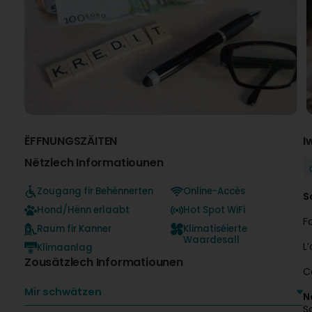
ËFFNUNGSZÄITEN
I
Nëtzlech Informatiounen
Zougang fir Behënnerten
Online-Accès
S
Hond/Hënn erlaabt
Hot Spot WiFi
F
Raum fir Kanner
Klimatiséierte
Waardesall
L
Klimaanlag
Zousätzlech Informatiounen
C
Mir schwätzen
N
S