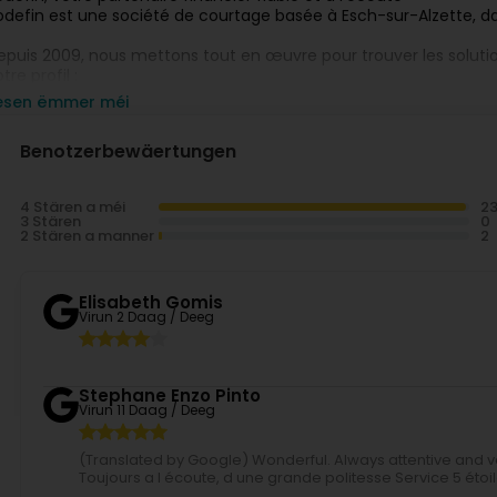
odefin est une société de courtage basée à Esch-sur-Alzette, 
epuis 2009, nous mettons tout en œuvre pour trouver les soluti
tre profil :
iesen ëmmer méi
rédit à la consommation
rédit pour des travaux de rénovation
Benotzerbewäertungen
rêt personnel
inancement auto (Voiture Light Car)
ssurance solde restant dû
4 Stären a méi
ui sont les clients de Sodefin ?
3 Stären
os clients sont résidents luxembourgeois ou belges..
2 Stären a manner
e Grand-Duché de Luxembourg compte de nombreux travailleurs e
angues : luxembourgeois, français, allemand, anglais, portugais, 
Elisabeth Gomis
ès large.
Virun 2 Daag / Deeg
Stephane Enzo Pinto
Virun 11 Daag / Deeg
(Translated by Google) Wonderful. Always attentive and very
Toujours a l écoute, d une grande politesse Service 5 étoi