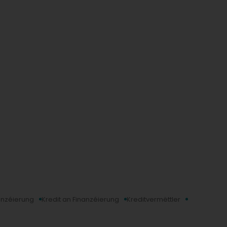
anzéierung
Kredit an Finanzéierung
Kreditvermëttler