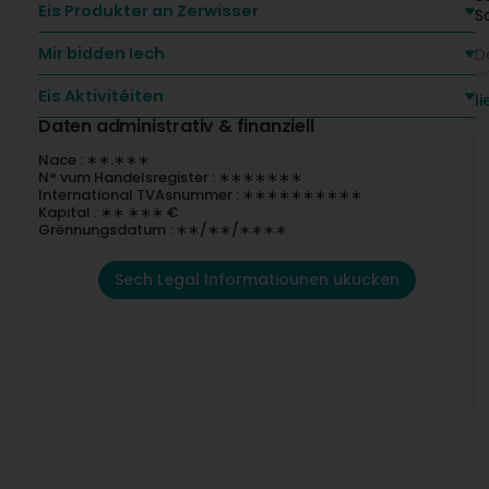
Eis Produkter an Zerwisser
S
Mir bidden Iech
D
vo
Eis Aktivitéiten
l
C
Daten administrativ & finanziell
C
P
Nace : ∗∗.∗∗∗
F
N° vum Handelsregister : ∗∗∗∗∗∗∗
A
International TVAsnummer : ∗∗∗∗∗∗∗∗∗∗
Q
Kapital : ∗∗ ∗∗∗ €
Grënnungsdatum : ∗∗/∗∗/∗∗∗∗
N
L
Sech Legal Informatiounen ukucken
l
tr