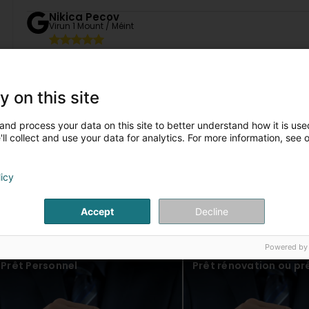
Nikica Pecov
Virun 1 Mount / Méint
Super
Biljana Pecova
y on this site
Virun 1 Mount / Méint
and process your data on this site to better understand how it is used
Nickel
1
2
...
ll collect and use your data for analytics. For more information, see 
Mariama FAINKE
Virun 2 Mount / Méint
licy
Sodefin Sàrl
Accept
Decline
Virun 1 Mount / Méint
is Artikelen
Mariama, Merci pour votre commentaire ! Nous sommes
chez nous. Très bonne journée, L'équipe Sodefin Sàrl
Powered by
Prêt Personnel
Prêt rénovation ou pr