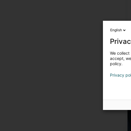
English
Privac
We collect 
accept, we'
policy.
Privacy po
E