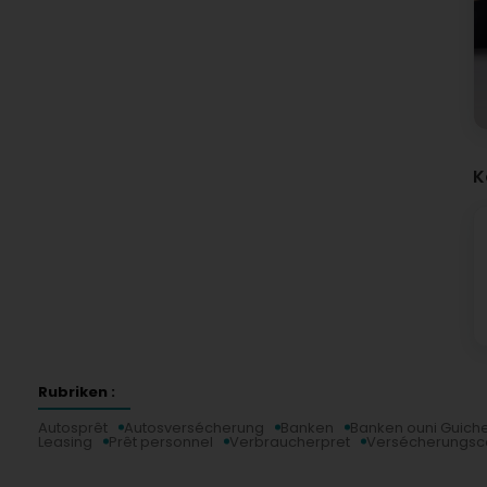
K
Rubriken :
Autosprêt
Autosversécherung
Banken
Banken ouni Guich
Leasing
Prêt personnel
Verbraucherpret
Versécherungsco