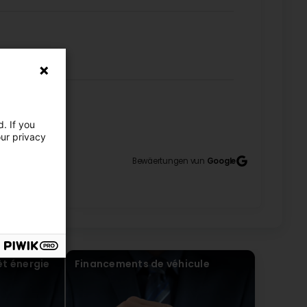
. If you
47
our privacy
Bewäertungen vun
Google
 fiers de vous savoir satisfait de votre expérience
êt énergie
Financements de véhicule