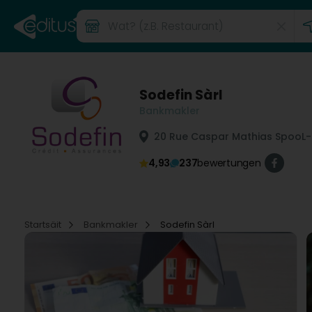
Sodefin Sàrl
Bankmakler
20 Rue Caspar Mathias Spoo
L
4,93
237
bewertungen
Startsäit
Bankmakler
Sodefin Sàrl