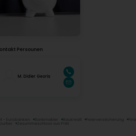
ontakt Persounen
M. Didier Georis
et - Eurobanken
Bankmakler
Baukredit
Feierversécherung
Fin
urtier
Zesummeschloss vun Prêt