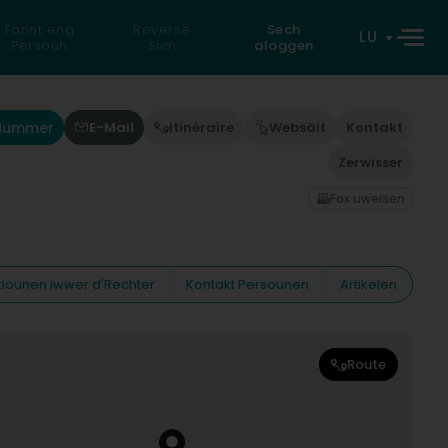
Fannt eng
Reverse
Sech
LU
Persoun
Sich
aloggen
'Nummer
E-Mail
Itinéraire
Websäit
Kontakt
Zerwisser
Fax uweisen
tiounen iwwer d'Rechter
Kontakt Persounen
Artikelen
Route