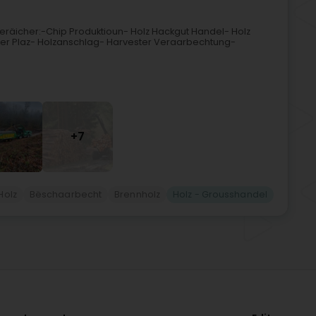
räicher:-Chip Produktioun- Holz Hackgut Handel- Holz
der Plaz- Holzanschlag- Harvester Veraarbechtung-
+7
Holz
Bëschaarbecht
Brennholz
Holz - Grousshandel