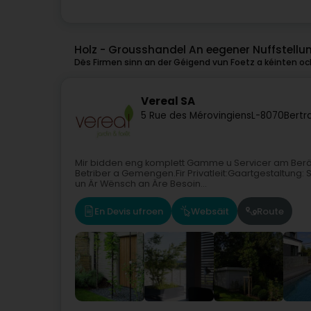
Holz - Grousshandel An eegener Nuffstellu
Dës Firmen sinn an der Géigend vun Foetz a kéinten och
Vereal SA
5 Rue des Mérovingiens
L-8070
Bertr
Mir bidden eng komplett Gamme u Servicer am Beräich
Betriber a Gemengen.Fir Privatleit:Gaartgestaltung
un Är Wënsch an Äre Besoin...
En Devis ufroen
Websäit
Route