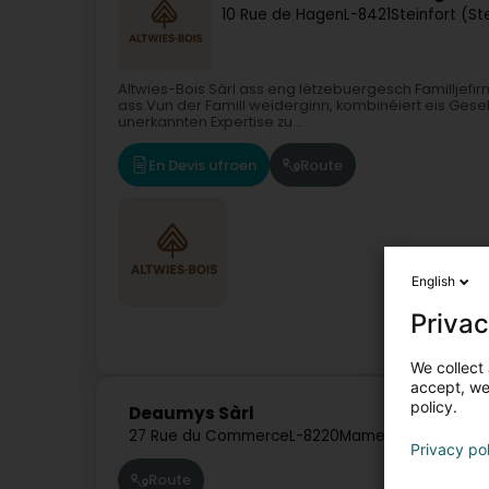
10 Rue de Hagen
L-8421
Steinfort (S
Altwies-Bois Sàrl ass eng lëtzebuergesch Familljefirm
ass.Vun der Famill weiderginn, kombinéiert eis Gese
unerkannten Expertise zu...
En Devis ufroen
Route
English
Privac
We collect 
accept, we'
policy.
Deaumys Sàrl
27 Rue du Commerce
L-8220
Mamer (Mamer)
Privacy po
Route