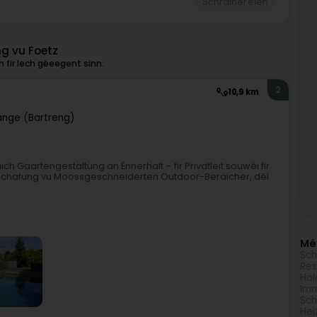
Schräinereien
ng vu Foetz
 fir Iech gëeegent sinn.
2
10,9 km
ange (Bartreng)
 Gaartengestaltung an Ënnerhalt – fir Privatleit souwéi fir
: Schafung vu Moossgeschneiderten Outdoor-Beräicher, déi
Méi
Sch
Res
Hol
Imm
Sch
Hei