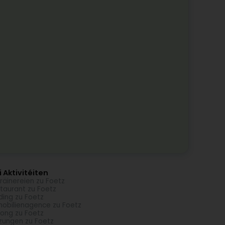
 Aktivitéiten
räinereien zu Foetz
taurant zu Foetz
ding zu Foetz
obilienagence zu Foetz
ong zu Foetz
zungen zu Foetz