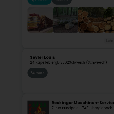
Schr
Seyler Louis
24 Kapellebierg
L-8562
Schweich (Schweech)
Route
Reckinger Maschinen-Service
7 Rue Principale
L-7431
Oberglabach 