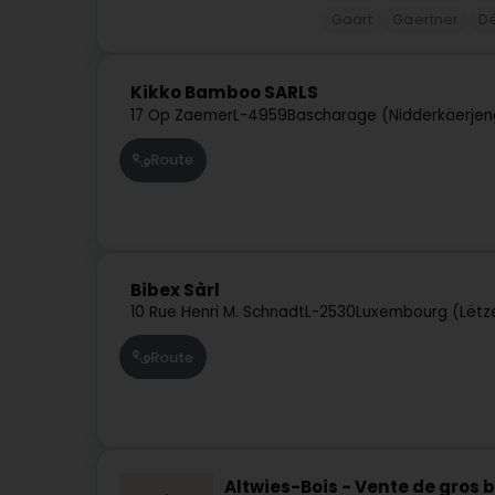
Gaart
Gäertner
Dé
Kikko Bamboo SARLS
17 Op Zaemer
L-4959
Bascharage (Nidderkäerjen
Route
Bibex Sàrl
10 Rue Henri M. Schnadt
L-2530
Luxembourg (Lëtz
Route
Altwies-Bois - Vente de gros b