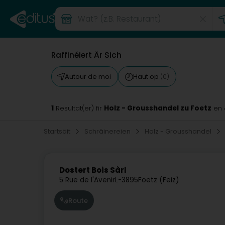
Raffinéiert Är Sich
Autour de moi
Haut op
(0)
1
Holz - Grousshandel zu Foetz
Resultat(er) fir
en 
Startsäit
Schräinereien
Holz - Grousshandel
Dostert Bois Sàrl
5 Rue de l'Avenir
L-3895
Foetz (Feiz)
Route