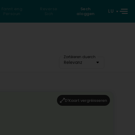
Fannt eng
Reverse
Sech
LU
Persoun
Sich
aloggen
Zortéieren duerch
Relevanz
D'Kaart vergréisseren