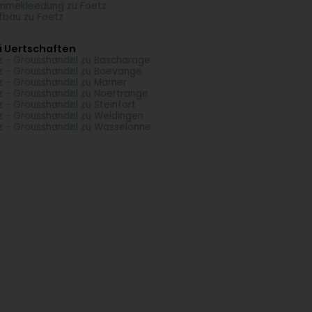
mmekleedung zu Foetz
fbau zu Foetz
i Uertschaften
z - Grousshandel zu Bascharage
z - Grousshandel zu Boevange
z - Grousshandel zu Mamer
z - Grousshandel zu Noertrange
z - Grousshandel zu Steinfort
z - Grousshandel zu Weidingen
z - Grousshandel zu Wasselonne