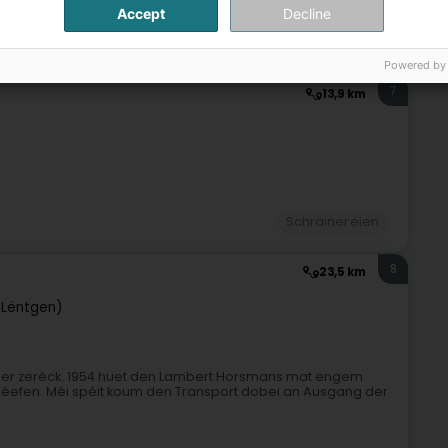
Accept
Decline
Schräinereien
Powered by
7
13,9 km
Schräinereien
8
23,5 km
(Lëntgen)
cher zerèck. 1954 huet den Lambert Horsmans mat engem
léefen. Méi spéit koum den Transport dobei an Ausgang der