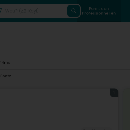
Fannt een
Professionnellen
44ms
Foetz
1