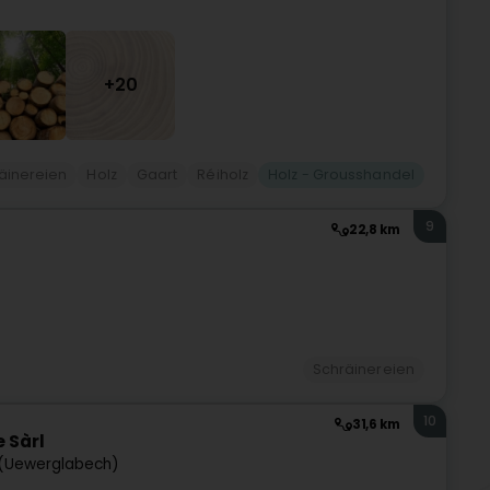
+20
äinereien
Holz
Gaart
Réiholz
Holz - Grousshandel
9
22,8 km
Schräinereien
10
31,6 km
 Sàrl
(Uewerglabech)