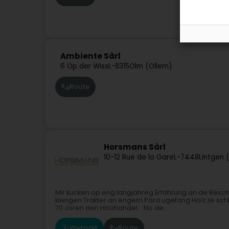
Ambiente Sàrl
6 Op der Wiss
L-8315
Olm (Ollem)
Route
Horsmans Sàrl
10-12 Rue de la Gare
L-7448
Lintgen 
Mir kucken op eng langjähreg Erfahrung an de Bës
klengen Trakter an engem Pärd ugefang Holz ze sch
70 Joren den Holzhandel. No de...
Websäit
Route