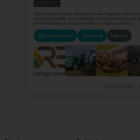
Zesummegefaasst decken mir déi folgend Servicebe
Hackgut Logistik- Holz Hackgut Veraarbechtung op 
Ënnerstëtzung Aarbecht-Kaaf a Verkaf vun HolzVu...
En Devis ufroen
Websäit
Route
Schräinereien