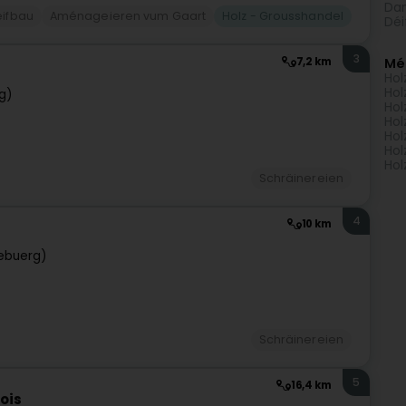
Da
ifbau
Aménageieren vum Gaart
Holz - Grousshandel
Déi
3
Mé
7,2 km
Hol
Hol
g)
Hol
Hol
Hol
Hol
Hol
Schräinereien
4
10 km
ebuerg)
Schräinereien
5
16,4 km
ois