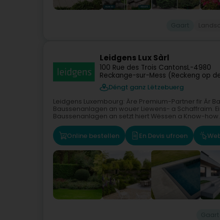
Gaart
Landsc
Leidgens Lux Sàrl
100 Rue des Trois Cantons
L-4980
Reckange-sur-Mess (Reckeng op de
Déngt ganz Lëtzebuerg
Leidgens Luxembourg: Äre Premium-Partner fir Är B
Baussenanlagen an wouer Liewens- a Schaffraim. Ei
Baussenanlagen an setzt hiert Wëssen a Know-how..
Online bestellen
En Devis ufroen
Web
Gaart