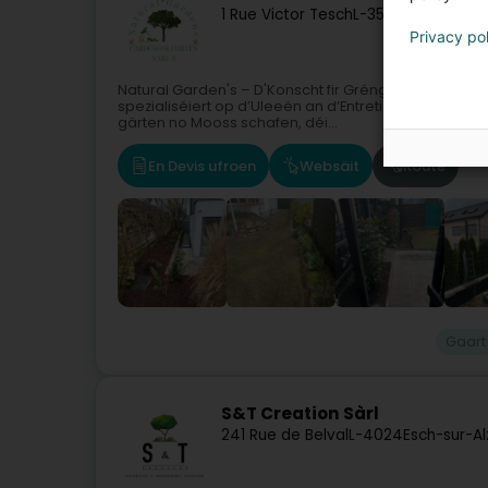
1 Rue Victor Tesch
L-3570
Dudelange 
Privacy po
Natural Garden's – D'Konscht fir Gréngflächen zu L
spezialiséiert op d’Uleeën an d’Entretien vu Gréngfl
gärten no Mooss schafen, déi...
En Devis ufroen
Websäit
Route
Gaart
S&T Creation Sàrl
241 Rue de Belval
L-4024
Esch-sur-A