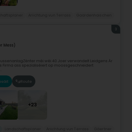
haftsplaner
Ariichtung vun Terrass
Gaardenhaischen
3
r Mess)
aussenanlagZënter méi wéi 40 Joer verwandelt Leidgens Är
s Firma ass spezialiséiert op moossgeschneidert
.
säit
Route
+23
Landschaftsplaner
Ariichtung vun Terrass
Gäertner