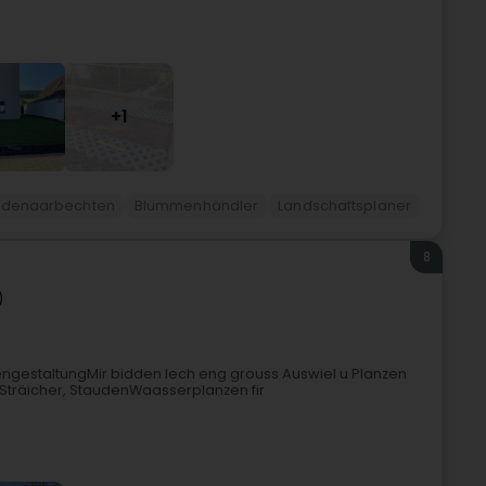
+1
denaarbechten
Blummenhändler
Landschaftsplaner
8
)
tengestaltungMir bidden Iech eng grouss Auswiel u Planzen
 Sträicher, StaudenWaasserplanzen fir