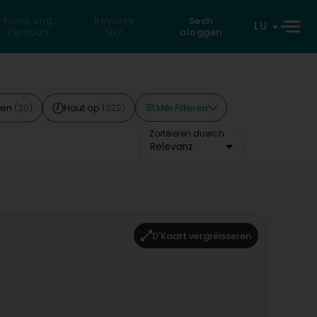
Fannt eng
Reverse
Sech
LU
Persoun
Sich
aloggen
Méi Filteren
len
Haut op
(20)
(322)
Zortéieren duerch
Relevanz
D'Kaart vergréisseren