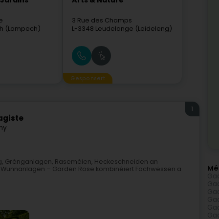
 Jardins
Arts & Nature
e
3 Rue des Champs
h (Lampech)
L-3348
Leudelange (Leideleng)
Gesponsert
1
agiste
ny
leeg, Grénganlagen, Raseméien, Heckeschneiden an
Mé
 oder Wunnanlagen – Garden Rose kombinéiert Fachwëssen a
Gaa
Gaa
Gaa
Gaa
Gaa
Gaa