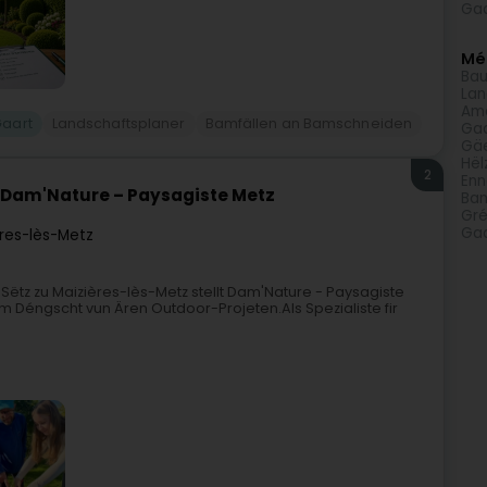
Gaa
Méi
Ba
Lan
Am
aart
Landschaftsplaner
Bamfällen an Bamschneiden
Ga
Gäe
Hël
2
Enn
 Dam'Nature – Paysagiste Metz
Bam
Gré
Ga
res-lès-Metz
ëtz zu Maizières-lès-Metz stellt Dam'Nature - Paysagiste
 Déngscht vun Ären Outdoor-Projeten.Als Spezialiste fir