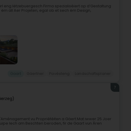
arl eng lëtzebuergesch Firma spezialiséiert op d’Gestaltung
ëm all Aer Projeten, egal ob et sech ëm Design,
Gaart
Gäertner
Pavésteng
Landschaftsplaner
7
äerzeg)
 d'Aménagement vu Propriétéiten a Gäert.Mat iwwer 25 Joer
ipe Iech am Beschten beroden, fir de Gaart vun Ären