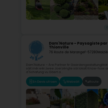
G
Dam'Nature – Paysagiste par
Thionville
76 Route de Marange
F-57280
Maiziè
Dam'Nature – Äre Partner fir GaardengestaltungMat S
säit méi wéi zwee Joerzéngte säi lokalt Know-how am
d'Schafung vu Gäert a...
En Devis ufroen
Websäit
Route