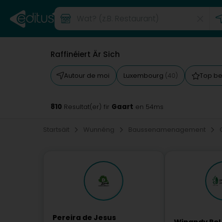
Raffinéiert Är Sich
Autour de moi
Luxembourg
Top b
(40)
810
Gaart
Resultat(er) fir
en 54ms
Startsäit
Wunnéng
Baussenamenagement
Pereira de Jesus