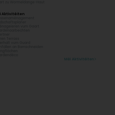
rt zu Wormeldange-Haut
 Aktivitéiten
ussenaménagement
dschaftsplaner
énageieren vum Gaart
ardenaarbechten
rtner
zen Terrass
erhalt vum Guard
fällen an Bamschneiden
ngflächen
ardendéco
Méi Aktivitéiten