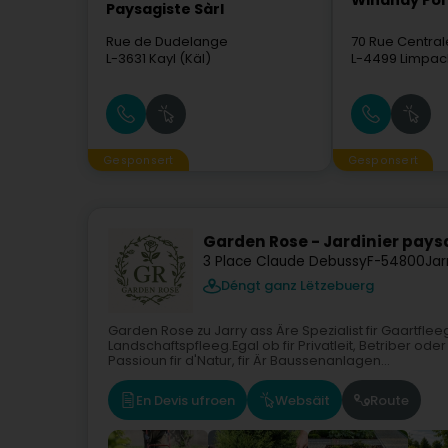
Winandy Pol
Paysagiste Sàrl
Rue de Dudelange
70 Rue Central
L-3631
Kayl (Käl)
L-4499
Limpac
Gesponsert
Gesponsert
Garden Rose - Jardinier pays
3 Place Claude Debussy
F-54800
Jar
Déngt ganz Lëtzebuerg
Garden Rose zu Jarry ass Äre Spezialist fir Gaartf
Landschaftspfleeg.Egal ob fir Privatleit, Betriber
Passioun fir d'Natur, fir Är Baussenanlagen...
En Devis ufroen
Websäit
Route