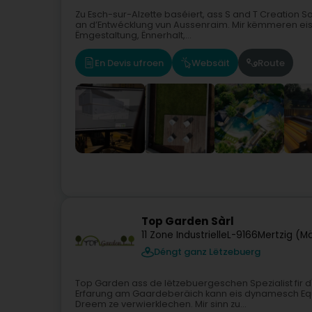
Zu Esch-sur-Alzette baséiert, ass S and T Creation S
an d’Entwécklung vun Aussenraim. Mir këmmeren eis 
Ëmgestaltung, Ënnerhalt,...
En Devis ufroen
Websäit
Route
Top Garden Sàrl
11 Zone Industrielle
L-9166
Mertzig (M
Déngt ganz Lëtzebuerg
Top Garden ass de lëtzebuergeschen Spezialist fir
Erfarung am Gaardeberäich kann eis dynamesch Equ
Dreem ze verwierklechen. Mir sinn zu...