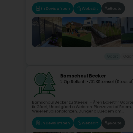
En Devis ufroen
Websäit
Route
Gaart
Gaar
Bamschoul Becker
2 Op Rëllent
L-7323
Steinsel (Steesel
Bamschoul Becker zu Steesel – Ären Expert fir Gaar
fir Gäert, Uebstgäert a Weieren: Planzeverkaf:Beem,
WeierenSaisonplanzen, Dünger a Buedem am...
En Devis ufroen
Websäit
Route