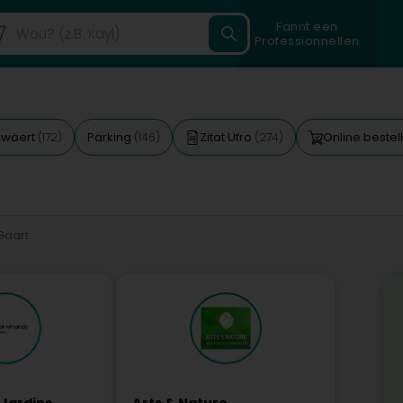
Fannt een
Professionnellen
ewäert
Parking
Zitat Ufro
Online bestel
(172)
(146)
(274)
Gaart