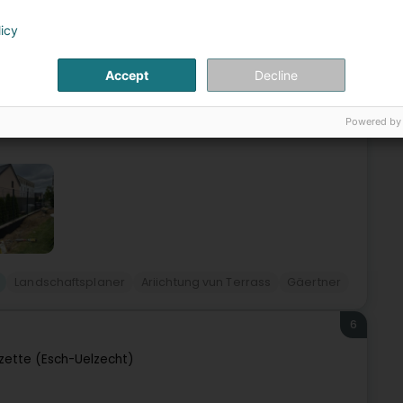
(Diddeleng)
licy
ëtzebuerg ze verschéinerenNatural Garden's ass eng Firma
Accept
Decline
ächen a schafft am ganze Lëtzebuerger Land. Eis Missioun:
Powered by
Landschaftsplaner
Ariichtung vun Terrass
Gäertner
6
lzette (Esch-Uelzecht)