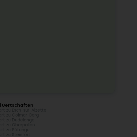
i Uertschaften
rt zu Esch-sur-Alzette
rt zu Colmar-Berg
rt zu Dudelange
rt zu Oberpallen
rt zu Pétange
rt zu Steinfort