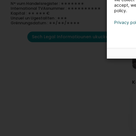
N° vum Handelsregister : ∗∗∗∗∗∗∗
accept, we'
International TVAsnummer : ∗∗∗∗∗∗∗∗∗∗
policy.
Kapital : ∗∗ ∗∗∗ €
Unzuel un Ugestallten : ∗∗∗
Privacy po
Grënnungsdatum : ∗∗/∗∗/∗∗∗∗
Sech Legal Informatiounen ukucken
K