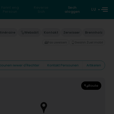
Fannt eng
Reverse
Sech
LU
Persoun
Sich
aloggen
Itinéraire
Websäit
Kontakt
Zerwisser
Brennholz
Fax uweisen
Gesinn Zuel mobil
tiounen iwwer d'Rechter
Kontakt Persounen
Artikelen
Route