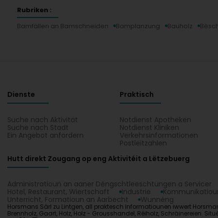
Rubriken :
Bamfällen an Bamschneiden
Bamplanzung
Bauholz
Bësc
Dienste
Praktisch
Suche nach Aktivität
Notdienst Apotheken
Suche nach Stadt
Notdienst Kliniken
Ein Angebot anfordern
Verkehrsinformationen
Postleitzahlen
Hutt direkt Zougang op eng Aktivitéit a Lëtzebuerg
Administratioun an aaner Déngschtleeschtungen a Servicer
Hotel, Restaurant, Wiertschaft
Industrie
Kommunikatioun
Unterricht, Formatioun an Aarbecht
Wunnéng
Horsmans Sàrl zu Lintgen, all praktesch Informatiounen iwwert Horsman
Brennholz, Gaart, Holz, Holz - Grousshandel, Réiholz, Schräinereien. Sit