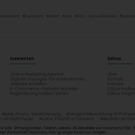
haarbecht
Brennholz
Gaart
Holz
Holz - Grousshandel
Réihol
Inserenten
Editus
Online Marketing Agentur
Über
Digitale Lösungen für Unternehmen
Kontakt
Website erstellen
Karriere
E-Commerce-Website erstellen
Editus myBus
Registrierung Gelben Seiten
Editus Insigh
Bank, Finanz, Versécherung
Déngschtleeschtung fir Profess
 an Multimedia
Kultur, Fräizäit a Turissem
Medezin an Ge
s Sàrl : Ëffnungszäiten, Telefon, Adress. All Aktivitéite vun Horsmans S
uéiert Äre Kontakt Horsmans Sàrl op enger Kaart vun Lintgen.