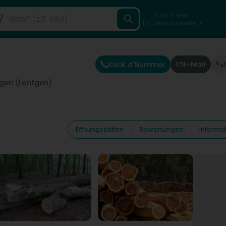
Fannt een
Professionnellen
Kuck d'Nummer
E-Mail
tgen (Lëntgen)
Ëffnungszäiten
Bewertungen
Informa