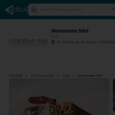
Horsmans Sàrl
Holz
10-12 Rue de la Gare
L-7448
Lin
Startsäit
Schräinereien
Holz
Horsmans Sàrl