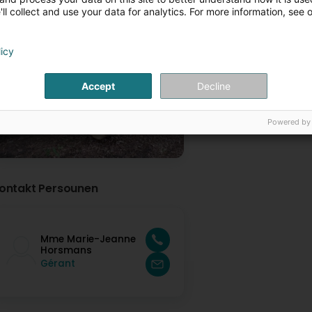
ll collect and use your data for analytics. For more information, see 
Verkaf vun Buchenlangholz
licy
Accept
Decline
Powered by
ontakt Persounen
Mme Marie-Jeanne
Horsmans
Gérant