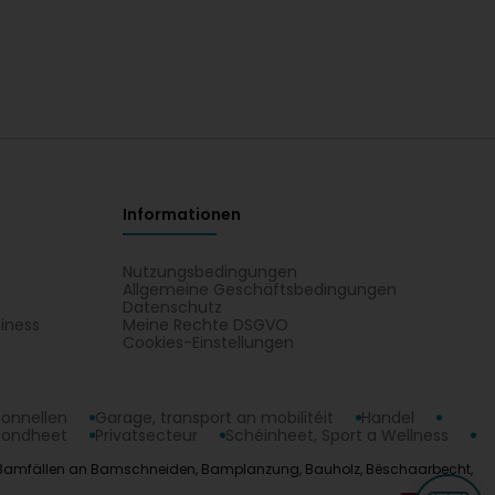
z
Informationen
Nutzungsbedingungen
Allgemeine Geschäftsbedingungen
Datenschutz
iness
Meine Rechte DSGVO
t
Cookies-Einstellungen
ionnellen
Garage, transport an mobilitéit
Handel
sondheet
Privatsecteur
Schéinheet, Sport a Wellness
àrl : Bamfällen an Bamschneiden, Bamplanzung, Bauholz, Bëschaarbecht,