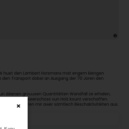
1954 huet den Lambert Horsmans mat engem klengen
m den Transport dobei an Ausgang der 70 Joren den
t vun déenen grouusen Quantitéiten Wandfall ze erhalen,
olzmaart den Iwwerschoss vun Holz kount verschaffen.
raitanten féieren mir awer sämtlech Bëschaktivitéiten aus.
. If you