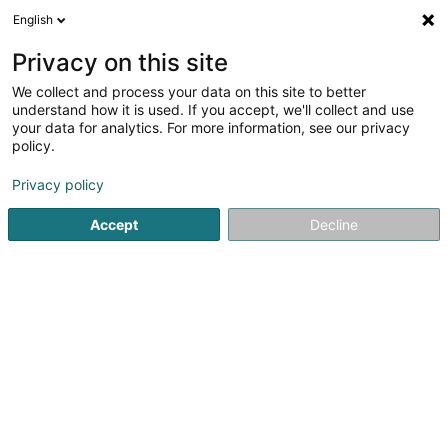
English
DE
Privacy on this site
We collect and process your data on this site to better
Verfeinere deine Suche
understand how it is used. If you accept, we'll collect and use
your data for analytics. For more information, see our privacy
Autour de moi
Heute geöffnet
(0)
policy.
1
Holz - Großhändler in Foetz
Ergebnis(se) für
en 44ms
Privacy policy
Startseite
Schreinerei
Holz - Großhändler
Foetz
Accept
Decline
1
Dostert Bois Sàrl
5 Rue de l'Avenir
L-3895
Foetz (Feiz)
Schreinerei