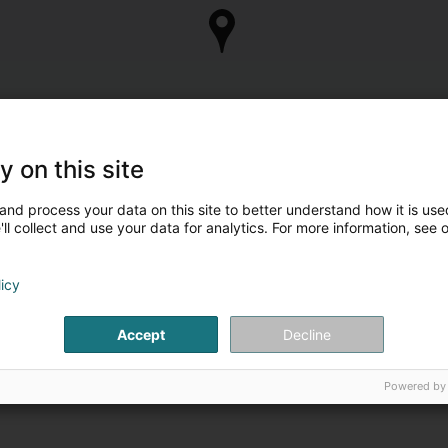
y on this site
and process your data on this site to better understand how it is used
ll collect and use your data for analytics. For more information, see 
licy
Accept
Decline
Powered by