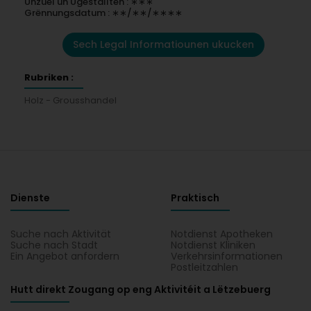
Unzuel un Ugestallten : ∗∗∗
Grënnungsdatum : ∗∗/∗∗/∗∗∗∗
Sech Legal Informatiounen ukucken
Rubriken :
Holz - Grousshandel
Dienste
Praktisch
Suche nach Aktivität
Notdienst Apotheken
Suche nach Stadt
Notdienst Kliniken
Ein Angebot anfordern
Verkehrsinformationen
Postleitzahlen
Hutt direkt Zougang op eng Aktivitéit a Lëtzebuerg