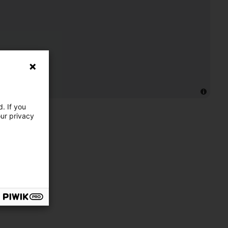
. If you
our privacy