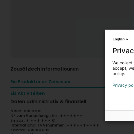
English
Privac
We collect 
Zousätzlech Informatiounen
accept, we'
policy.
Eis Produkter an Zerwisser
Privacy po
Eis Aktivitéiten
Daten administrativ & finanziell
Nace : ∗∗.∗∗∗
N° vum Handelsregister : ∗∗∗∗∗∗∗
Ëmsaz : ∗ ∗∗∗ ∗∗∗ €
International TVAsnummer : ∗∗∗∗∗∗∗∗∗∗
Kapital : ∗∗ ∗∗∗ €