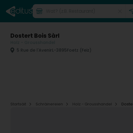
Dostert Bois Sàrl
Holz - Grousshandel
5 Rue de l'Avenir
L-3895
Foetz (Feiz)
Startsäit
Schräinereien
Holz - Grousshandel
Doster