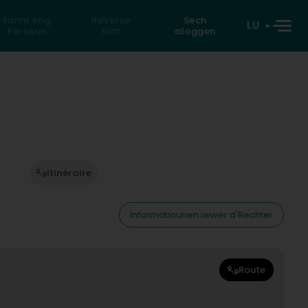
Fannt eng
Reverse
Sech
LU
Persoun
Sich
aloggen
Itinéraire
Informatiounen iwwer d'Rechter
Route