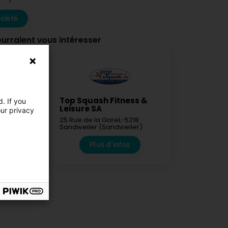
ciété
ourraient vous intéresser
 de
Top Squash Fitness &
. If you
ive
Leisure SA
our privacy
nnier
25 Rue de la Gare
L-5218
RANCE)
Sandweiler (Sandweiler)
fos
Plus d'infos