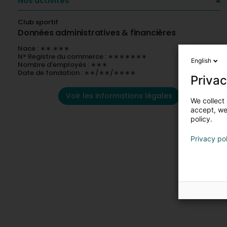
Nos activités
Club sportif
Données administratives & financières
Nace : ∗∗.∗∗∗
N° Registre du commerce : ∗∗∗∗∗∗∗
English
Nombre d'employés : ∗∗∗
Date de fondation : ∗∗/∗∗/∗∗∗∗
Privac
Voir les informations légales
We collect 
accept, we'
policy.
Privacy po