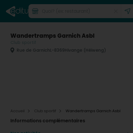
Wandertramps Garnich Asbl
Club sportif
Rue de Garnich
L-8369
Hivange (Héiweng)
Accueil
Club sportif
Wandertramps Garnich Asbl
Informations complémentaires