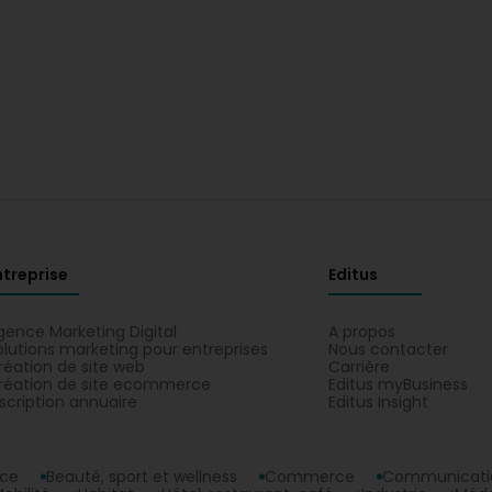
ntreprise
Editus
gence Marketing Digital
A propos
olutions marketing pour entreprises
Nous contacter
réation de site web
Carrière
réation de site ecommerce
Editus myBusiness
nscription annuaire
Editus Insight
nce
Beauté, sport et wellness
Commerce
Communicatio