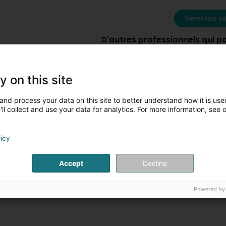
Gérer ma so
D'autres professionnels qui p
y on this site
Camille Bachelet -
THB - Boutique
and process your data on this site to better understand how it is used
Coach Sportif & Pilates
Nutrition Sport
ll collect and use your data for analytics. For more information, see 
8 Rue des Mérovingiens
L-8070
35 Boucle du Ferro
Bertrange (Bartreng)
F-57180
Terville (F
licy
Plus d'infos
Plus d'in
Accept
Decline
Powered by