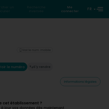
rcher un
Recherche
Me
FR
iculier
inversée
connecter
Voir le num. mobile
Voir le numéro
S'y rendre
Informations légales
de cet établissement ?
ez à jour vos données dès maintenant