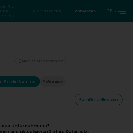
den Sie
DE
eine
Rückwärtssuche
Anmelden
atperson
Mobiltelefon anzeigen
n Sie die Nummer
Anreise
Rechtliche Hinweise
dieses Unternehmens?
en und aktualisieren Sie Ihre Daten jetzt