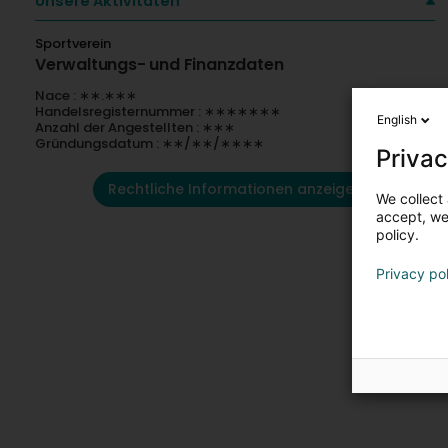
Unsere Aktivitäten
Sportverein
Verwaltungs- und Finanzdaten
Nace : ∗∗.∗∗∗
Handelsregisternummer : ∗∗∗∗∗∗∗
English
Anzahl der Angestellten : ∗∗∗
Gründungsdatum : ∗∗/∗∗/∗∗∗∗
Privac
Rechtliche Informationen anzeigen
We collect 
accept, we'
policy.
Privacy po