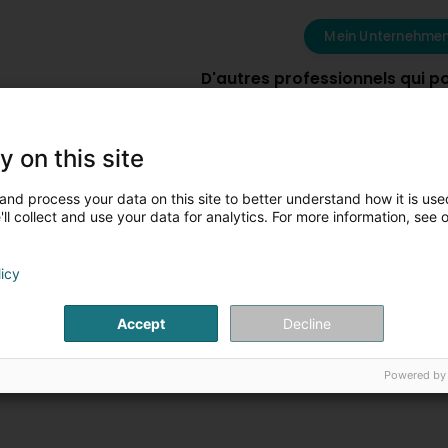
Mein Unternehmen
D'autres professionnels qui p
y on this site
Camille Bachelet -
THB - Boutique
and process your data on this site to better understand how it is used
Coach Sportif & Pilates
Nutrition Sport
ll collect and use your data for analytics. For more information, see 
8 Rue des Mérovingiens
L-8070
35 Boucle du Ferro
Bertrange (Bartreng)
F-57180
Terville (F
licy
Plus d'infos
Plus d'in
Accept
Decline
Powered by