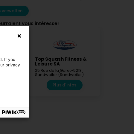
 verwalten
ourraient vous intéresser
 de
Top Squash Fitness &
. If you
ive
Leisure SA
our privacy
nnier
25 Rue de la Gare
L-5218
RANCE)
Sandweiler (Sandweiler)
fos
Plus d'infos