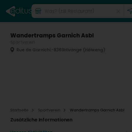
Wandertramps Garnich Asbl
Sportverein
Rue de Garnich
L-8369
Hivange (Héiweng)
Startseite
Sportverein
Wandertramps Garnich Asbl
Zusätzliche Informationen