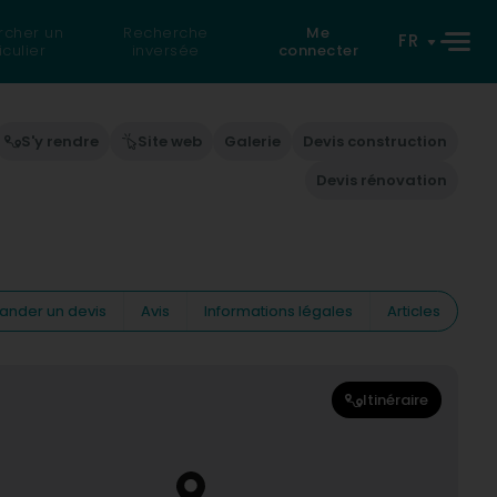
rcher un
Recherche
Me
FR
iculier
inversée
connecter
S'y rendre
Site web
Galerie
Devis construction
Devis rénovation
nder un devis
Avis
Informations légales
Articles
Itinéraire