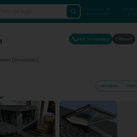
Rechercher un
Reche
professionnel
part
Voir le numéro
Email
l
assen (Stroossen)
Horaires
Dema
rl