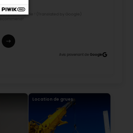
el Je recommande ! (Translated by Google)
 I recommend!
de vivement (Translated by Google) Very good
Avis provenant de
Google
nd advise. Our construction project was executed
eady planning the continuation of works with
Location de grues