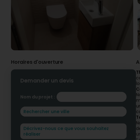
Horaires d'ouverture
A
T
c
Demander un devis
l
C
N
Nom du projet :
m
u
c
T
N
d
u
F