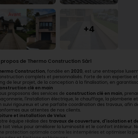
 propos de Thermo Construction Sàrl
hermo Construction
, fondée en
2020
, est une entreprise luxem
onstruction complets et personnalisés. Forte de son expertise et
ong de leur projet, de la conception à la finalisation, en garant
onstruction clé en main
ous proposons des services de
construction clé en main
, prena
açonnerie, l'installation électrique, le chauffage, la plomberie 
n suivi rigoureux et une parfaite coordination des travaux, afin d
onformes aux attentes de nos clients.
oiture et installation de Velux
otre équipe réalise des
travaux de couverture, d'isolation et d
e toit Velux pour améliorer la luminosité et le confort intérieur.
ne protection optimale contre les intempéries et optimiser la 
açades et finitions extérieures