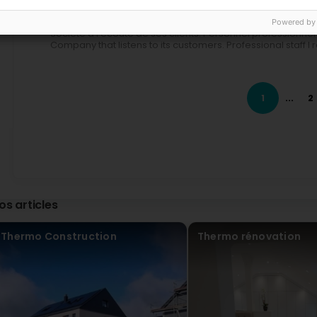
Il y a 2 Année(s)
Powered by
Société à l’écoute de ses clients. Personnel professionn
Company that listens to its customers. Professional staff
Debby Flick
Il y a 2 Année(s)
1
...
2
Très bonne entreprise et travaille sérieux. Je recomman
company and serious work. I highly recommend
Zsofia Varga
Il y a 2 Année(s)
Reliable company with a manager who is ready to listen a
os articles
according to the budget and schedule agreed. We are alr
Thermoconstruction.
Thermo Construction
Thermo rénovation