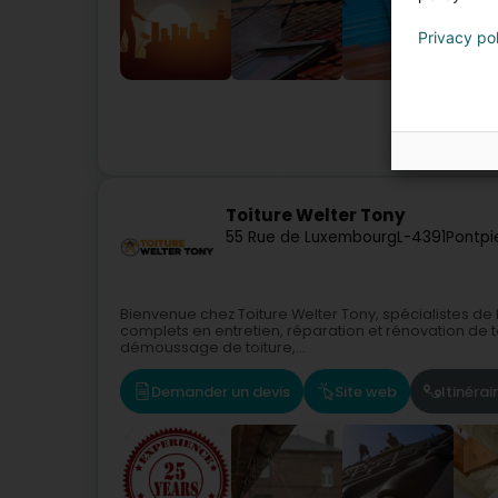
Privacy po
Construction,
Toiture Welter Tony
55 Rue de Luxembourg
L-4391
Pontpi
Bienvenue chez Toiture Welter Tony, spécialistes de
complets en entretien, réparation et rénovation de to
démoussage de toiture,...
Demander un devis
Site web
Itinérai