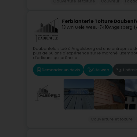
Couverture et toiture
Couvreur
Faça
Ferblanterie Toiture Daubenfe
13 Am Geie Wee
L-7410
Angelsberg (
Daubenfeld situé à Angelsberg est une entreprise de
plus de 60 ans d'expérience sur le marché luxembo
d’artisans qui prône le...
Demander un devis
Site web
Itinérai
Couverture et toiture