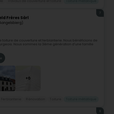
de
Travaux de couverture et toiture
Toiture métallique
7
ld Frères Sàrl
Aangelsbierg)
 toiture de couverture et ferblanterie. Nous bénéficions de
urgeois. Nous sommes la 3ème génération d’une famille
re
+6
Ferblanterie
Rénovation
Toiture
Toiture métallique
8