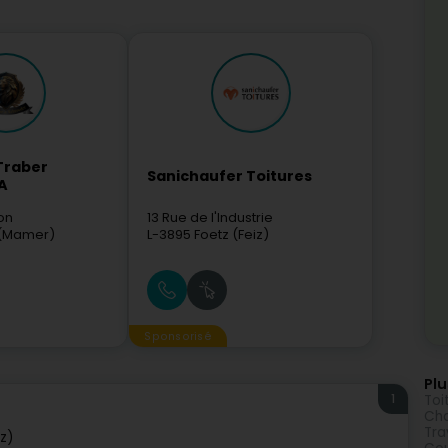
Traber
Sanichaufer Toitures
A
on
13 Rue de l'Industrie
(Mamer)
L-3895
Foetz (Feiz)
Sponsorisé
Plu
1
Toi
Ch
Tra
iz)