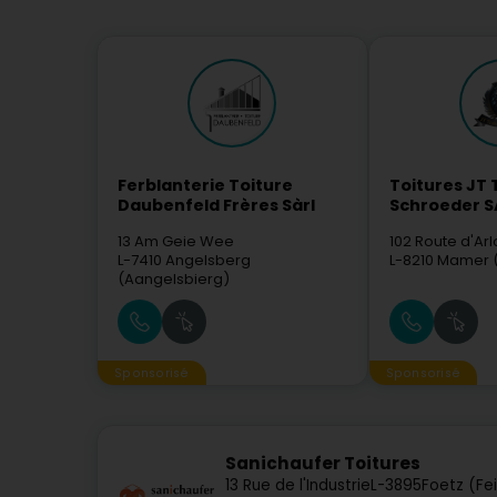
Ferblanterie Toiture
Toitures JT 
Daubenfeld Frères Sàrl
Schroeder S
13 Am Geie Wee
102 Route d'Arl
L-7410
Angelsberg
L-8210
Mamer 
(Aangelsbierg)
Sponsorisé
Sponsorisé
Sanichaufer Toitures
13 Rue de l'Industrie
L-3895
Foetz (Fe