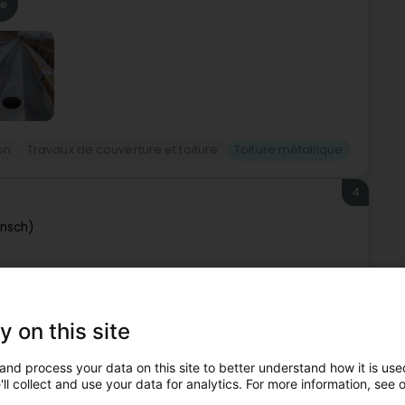
re
on
Travaux de couverture et toiture
Toiture métallique
4
ënsch)
tre spécialiste local du ramonage, de l’entretien de conduits
e, ainsi que des réparations et dépannages sur demande,
y on this site
re
and process your data on this site to better understand how it is used
ll collect and use your data for analytics. For more information, see 