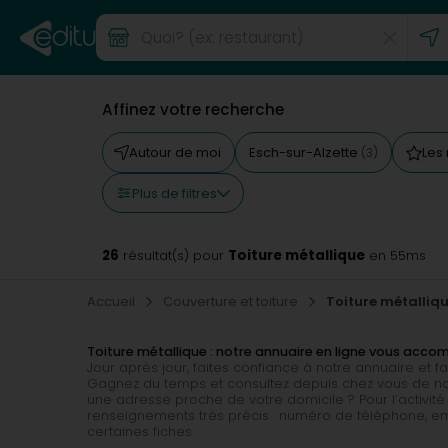
Affinez votre recherche
Autour de moi
Esch-sur-Alzette
Les
(3)
Plus de filtres
26
Toiture métallique
résultat(s) pour
en 55ms
Accueil
Couverture et toiture
Toiture métalliq
Toiture métallique : notre annuaire en ligne vous acc
Jour après jour, faites confiance à notre annuaire et f
Gagnez du temps et consultez depuis chez vous de n
une adresse proche de votre domicile ? Pour l’activité 
renseignements très précis : numéro de téléphone, ema
certaines fiches.