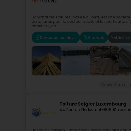
Sanichaufer Toitures, basée à Foetz, est une société s
de toitures pour le secteur public et les particulier
chantiers, en...
Demander un devis
Site web
Itinérai
Couverture et t
Toiture Seigler Luxembourg
44 Rue de l'Industrie
L-8069
Strassen
Basée à Strassen, l’Entreprise Seigler est votre cou