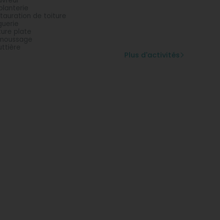
vreur
blanterie
tauration de toiture
guerie
ture plate
moussage
ttière
Plus d'activités