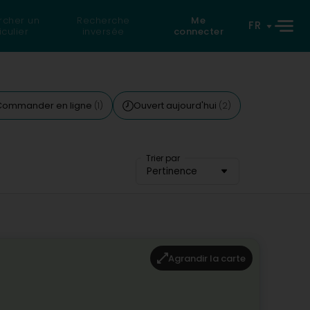
rcher un
Recherche
Me
FR
iculier
inversée
connecter
Commander en ligne
Ouvert aujourd'hui
(1)
(2)
Trier par
Pertinence
Agrandir la carte