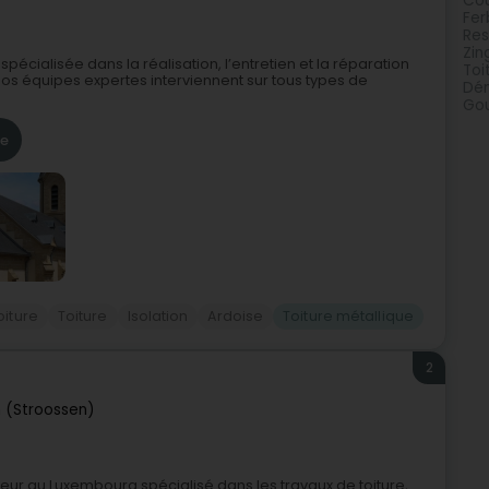
Cou
Fer
Res
Zin
pécialisée dans la réalisation, l’entretien et la réparation
Toi
s.Nos équipes expertes interviennent sur tous types de
Dé
Gou
re
oiture
Toiture
Isolation
Ardoise
Toiture métallique
2
 (Stroossen)
vreur au Luxembourg spécialisé dans les travaux de toiture,