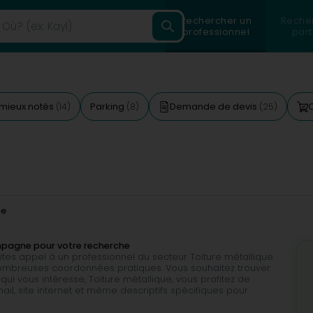
Rechercher un
Reche
professionnel
part
 mieux notés
Parking
Demande de devis
(14)
(8)
(25)
ue
ompagne pour votre recherche
aites appel à un professionnel du secteur Toiture métallique.
ombreuses coordonnées pratiques. Vous souhaitez trouver
qui vous intéresse, Toiture métallique, vous profitez de
il, site internet et même descriptifs spécifiques pour