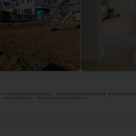
oun vun Konstruktiounprojet
Immobilienentwécklung
Komplettsan
u
Schräinereien
Terrassementsaarbecht