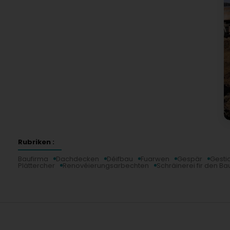
Rubriken :
Baufirma
Dachdecken
Déifbau
Fuarwen
Gespär
Gesti
Plättercher
Renovéierungsarbechten
Schräinerei fir den Ba