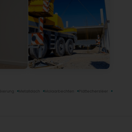
éierung
Metalldach
Molaarbechten
Plättecherslëer