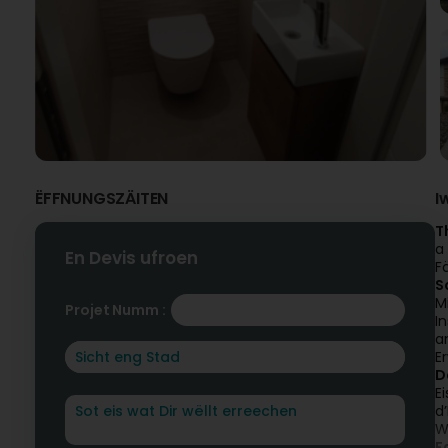
ËFFNUNGSZÄITEN
I
T
a
En Devis ufroen
F
S
M
Projet Numm :
I
a
E
D
E
d
W
F