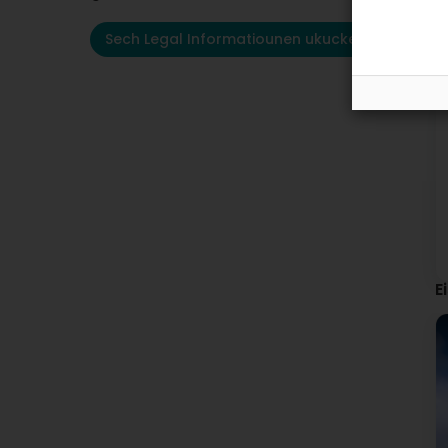
Sech Legal Informatiounen ukucken
E