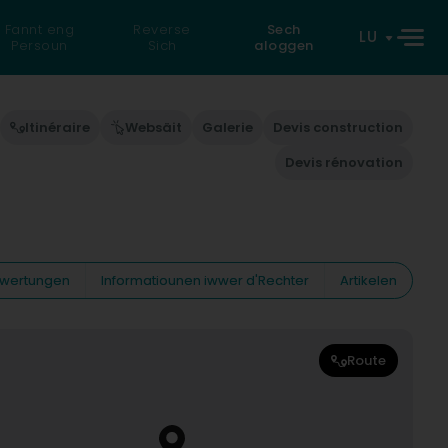
Fannt eng
Reverse
Sech
LU
Persoun
Sich
aloggen
Itinéraire
Websäit
Galerie
Devis construction
Devis rénovation
wertungen
Informatiounen iwwer d'Rechter
Artikelen
Route