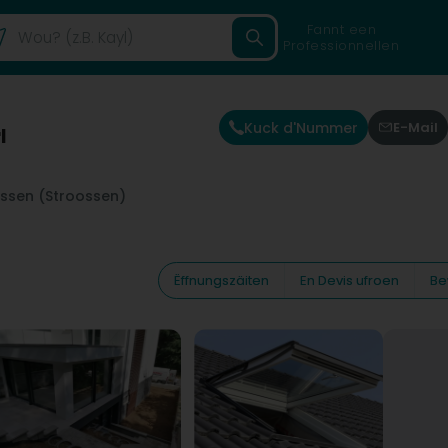
Fannt een
Professionnellen
Kuck d'Nummer
E-Mail
l
assen (Stroossen)
Ëffnungszäiten
En Devis ufroen
Be