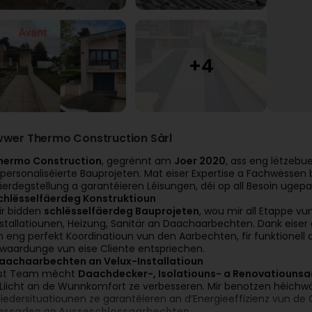
wwer Thermo Construction Sàrl
hermo Construction
, gegrënnt am
Joer 2020
, ass eng lëtzebu
 personaliséierte Bauprojeten. Mat eiser Expertise a Fachwëssen 
äerdegstellung a garantéieren Léisungen, déi op all Besoin ugepas
chlësselfäerdeg Konstruktioun
ir bidden
schlësselfäerdeg Bauprojeten
, wou mir all Etappe vu
nstallatiounen, Heizung, Sanitär an Daachaarbechten. Dank eiser
n eng perfekt Koordinatioun vun den Aarbechten, fir funktionell
rwaardunge vun eise Cliente entspriechen.
aachaarbechten an Velux-Installatioun
ist Team mécht
Daachdecker-, Isolatiouns- a Renovatiouns
’Liicht an de Wunnkomfort ze verbesseren. Mir benotzen héichwäe
iedersituatiounen ze garantéieren an d’Energieeffizienz vun de 
assaden an Ausseschlossaarbechten