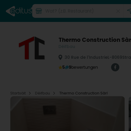
Thermo Construction Sàr
Déifbau
30 Rue de l'Industrie
L-8069
Str
5
9
bewertungen
Startsäit
Déifbau
Thermo Construction Sàrl