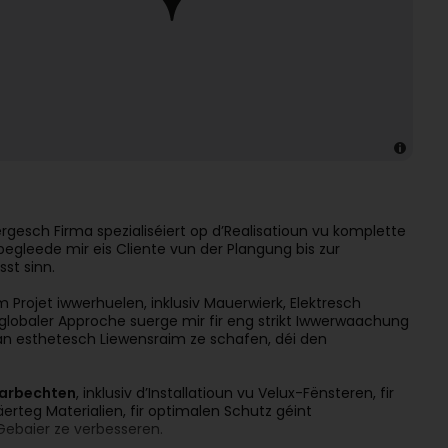
ergesch Firma spezialiséiert op d’Realisatioun vu komplette
begleede mir eis Cliente vun der Plangung bis zur
st sinn.
m Projet iwwerhuelen, inklusiv Mauerwierk, Elektresch
 globaler Approche suerge mir fir eng strikt Iwwerwaachung
 an esthetesch Liewensraim ze schafen, déi den
aarbechten
, inklusiv d’Installatioun vu Velux-Fënsteren, fir
rteg Materialien, fir optimalen Schutz géint
Gebaier ze verbesseren.