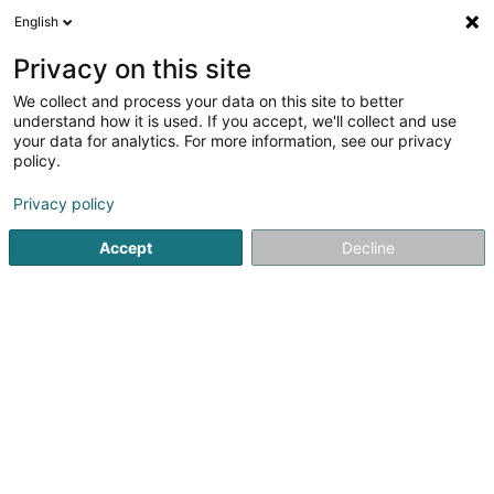
English
FR
Privacy on this site
We collect and process your data on this site to better
understand how it is used. If you accept, we'll collect and use
Rita Schmit - Professional
your data for analytics. For more information, see our privacy
Translation Services
policy.
Traducteur, interprète
Privacy policy
30 Rue des Fleurs
L-3468
Dudelange (Diddeleng)
Accept
Decline
Voir le num. mobile
Voir le numéro
Email
S'y rendre
Site web
Accueil
Traducteur, interprète
Rita Schmit - Professional T