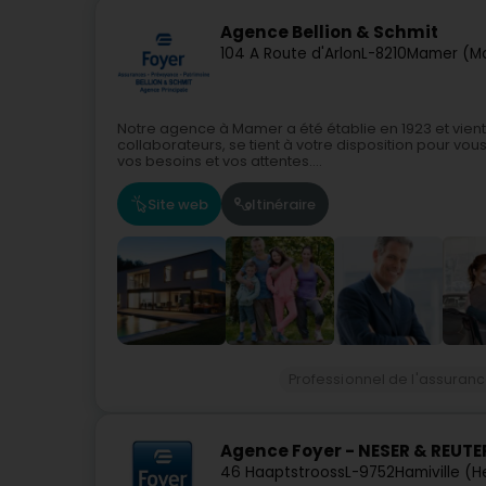
Agence Bellion & Schmit
104 A Route d'Arlon
L-8210
Mamer (M
Notre agence à Mamer a été établie en 1923 et vient 
collaborateurs, se tient à votre disposition pour vou
vos besoins et vos attentes....
Site web
Itinéraire
Professionnel de l'assuran
Agence Foyer - NESER & REUTE
46 Haaptstrooss
L-9752
Hamiville (