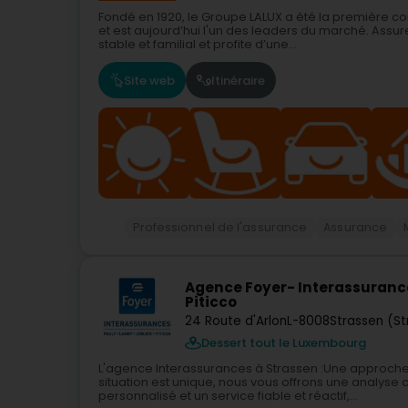
Fondé en 1920, le Groupe LALUX a été la premièr
et est aujourd’hui l'un des leaders du marché. Assur
stable et familial et profite d’une...
Site web
Itinéraire
Professionnel de l'assurance
Assurance
Agence Foyer- Interassurance
Piticco
24 Route d'Arlon
L-8008
Strassen (S
Dessert tout le Luxembourg
L'agence Interassurances à Strassen :Une approch
situation est unique, nous vous offrons une anal
personnalisé et un service fiable et réactif,...