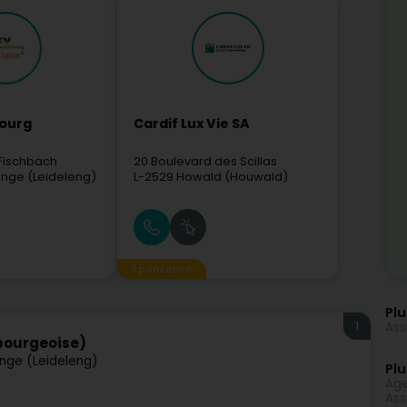
ourg
Cardif Lux Vie SA
 Fischbach
20 Boulevard des Scillas
nge (Leideleng)
L-2529
Howald (Houwald)
Sponsorisé
Plu
1
Ass
bourgeoise)
nge (Leideleng)
Plu
Age
Ass