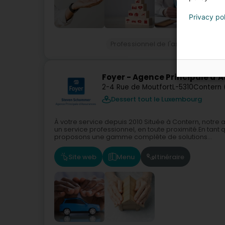
Privacy po
Professionnel de l'assurance
Co
Foyer - Agence Principale d
2-4 Rue de Moutfort
L-5310
Contern 
Dessert tout le Luxembourg
À votre service depuis 2010 Située à Contern, not
un service professionnel, en toute proximité.En tan
proposons une gamme complète de solutions...
Site web
Menu
Itinéraire