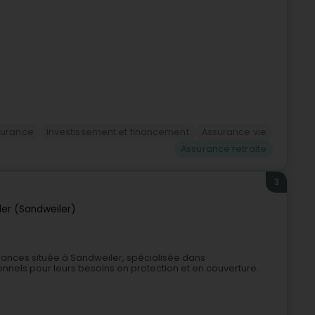
surance
Investissement et financement
Assurance vie
Assurance retraite
3
er (Sandweiler)
ances située à Sandweiler, spécialisée dans
nnels pour leurs besoins en protection et en couverture.
.