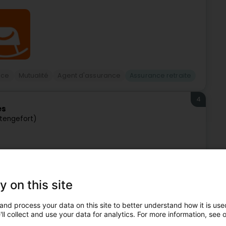
nce
Mutualité
Agent d'assurance
Assurance retraite
4
es
Stengefort)
 votre partenaire de confiance en tant que courtier en
e, en France et dans les autres pays limitrophes.Notre rôle
y on this site
and process your data on this site to better understand how it is used
ll collect and use your data for analytics. For more information, see 