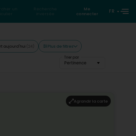
rcher un
Recherche
Me
FR
iculier
inversée
connecter
Plus de filtres
t aujourd'hui
(24)
Trier par
Pertinence
Agrandir la carte