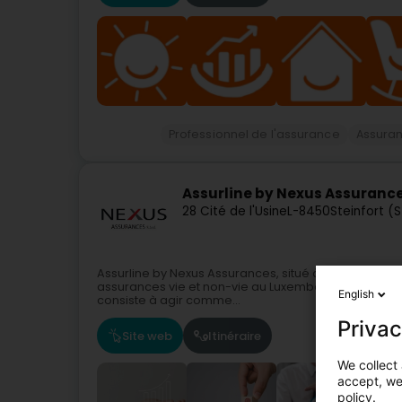
Professionnel de l'assurance
Assura
Assurline by Nexus Assuranc
28 Cité de l'Usine
L-8450
Steinfort (
Assurline by Nexus Assurances, situé à Steinfort, est
assurances vie et non-vie au Luxembourg, en Belgiqu
English
consiste à agir comme...
Privac
Site web
Itinéraire
We collect 
accept, we'
policy.