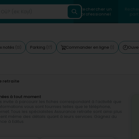
Rechercher un
Reche
professionnel
part
x notés
Parking
Commander en ligne
Ouver
(13)
(17)
(1)
 retraite
nnées à tout moment
invite à parcourir les fiches correspondant à l’activité que
formations vous sont fournies telles que le téléphone,
ternet. Tous les spécialistes Assurance retraite sont ainsi plus
quent même des détails quant à leurs services. Gagnez du
ce à Editus.