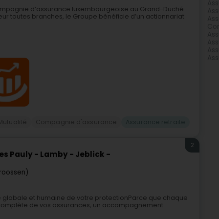
Ass
e compagnie d’assurance luxembourgeoise au Grand-Duché
Ass
eur toutes branches, le Groupe bénéficie d’un actionnariat
Ass
Com
Ass
Ass
Ass
Ass
Mutualité
Compagnie d'assurance
Assurance retraite
2
s Pauly - Lamby - Jeblick -
troossen)
e globale et humaine de votre protectionParce que chaque
yse complète de vos assurances, un accompagnement