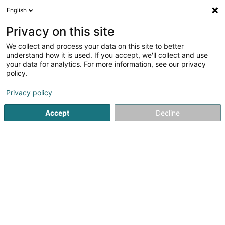
English
FR
Privacy on this site
We collect and process your data on this site to better
Affinez votre recherche
understand how it is used. If you accept, we'll collect and use
your data for analytics. For more information, see our privacy
Autour de moi
Luxembourg
Les mieux notés
(1678)
(9
policy.
4077
Agence immobilière
résultat(s) pour
en 58ms
Privacy policy
Accueil
Habitat
Conseil et service immobilier
Agence im
Accept
Decline
Toutes les agences immobilières disponibles au Luxembourg
Explorez la liste complète des agences immobilières, chacune
offrant une expertise unique. Trouvez la
meilleure agence
immobilière
pour vous accompagner dans vos projets d'achat,
de vente ou de location.
A&A gérance Sàrl