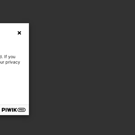
. If you
our privacy