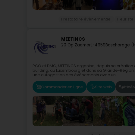
Prestataire évènementiel
Fleuriste
MEETINCS
20 Op Zaemer
L-4959
Bascharage (N
PCO et DMC, MEETINCS organise, depuis sa création 
building, au Luxembourg et dans sa Grande-Région.
une autogestion des événements avec un...
Commander en ligne
Site web
Itinér