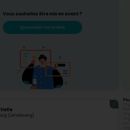
Vous souhaitez être mis en avant ?
Sponsoriser ma société
Plu
1
Org
Mar
ielle
Org
urg (Lëtzebuerg)
Org
Loc
Org