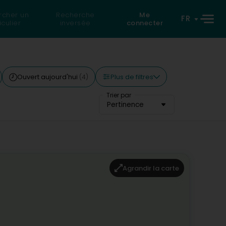
rcher un
Recherche
Me
FR
iculier
inversée
connecter
Plus de filtres
Ouvert aujourd'hui
(4)
Trier par
Pertinence
Agrandir la carte