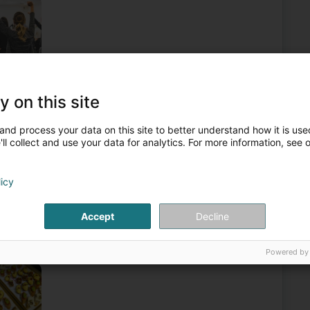
el
Nettoyage événementiel
Organisation de congrès
y on this site
4
and process your data on this site to better understand how it is used
'Événements
ll collect and use your data for analytics. For more information, see 
korn (Nidderkuer)
licy
organisation d'événements au Luxembourg et dans la Grande
vés et professionnels : mariages, anniversaires, fêtes
Accept
Decline
Powered by