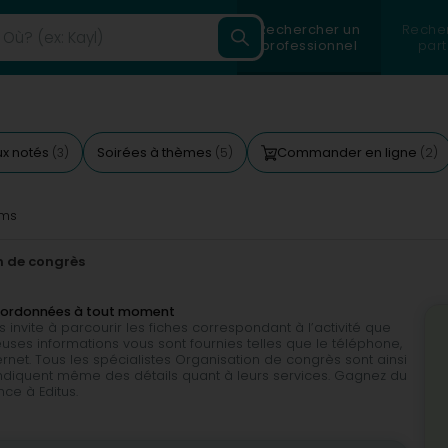
Rechercher un
Reche
professionnel
part
ux notés
Soirées à thèmes
Commander en ligne
(3)
(5)
(2)
ms
n de congrès
coordonnées à tout moment
invite à parcourir les fiches correspondant à l’activité que
ses informations vous sont fournies telles que le téléphone,
nternet. Tous les spécialistes Organisation de congrès sont ainsi
 indiquent même des détails quant à leurs services. Gagnez du
ce à Editus.