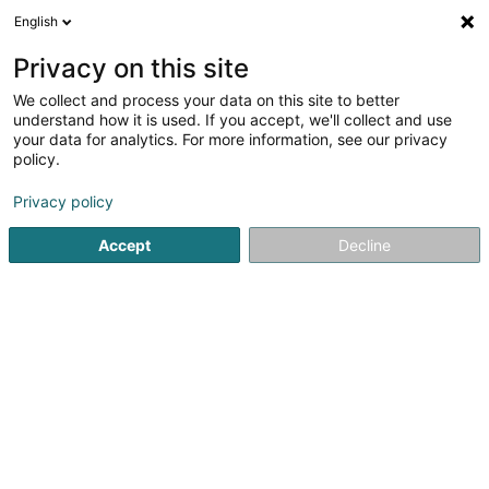
English
FR
Privacy on this site
We collect and process your data on this site to better
understand how it is used. If you accept, we'll collect and use
Ghanimé Events
your data for analytics. For more information, see our privacy
Luxembourg
policy.
Prestataire évènementiel
Privacy policy
Accept
Decline
179 Avenue Gaston Diderich
L-1420
Luxembourg (Lëtzebuerg)
Afficher le fax
Voir le num. mobile
Vidéo
Contact
Voir le numéro
Email
S'y rendre
Site web