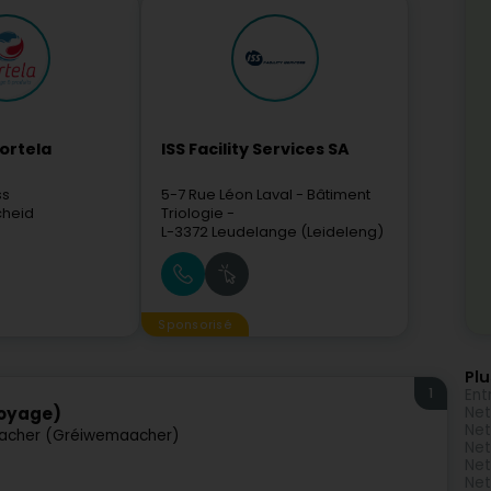
ortela
ISS Facility Services SA
ss
5-7 Rue Léon Laval
- Bâtiment
cheid
Triologie -
L-3372
Leudelange (Leideleng)
Sponsorisé
Plu
1
Ent
Net
toyage)
Net
acher (Gréiwemaacher)
Net
Net
Ne