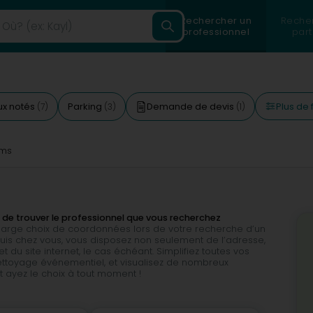
Rechercher un
Reche
professionnel
part
Plus de f
ux notés
Parking
Demande de devis
(7)
(3)
(1)
ms
n de trouver le professionnel que vous recherchez
 large choix de coordonnées lors de votre recherche d’un
puis chez vous, vous disposez non seulement de l’adresse,
u site internet, le cas échéant. Simplifiez toutes vos
 Nettoyage événementiel, et visualisez de nombreux
t ayez le choix à tout moment !