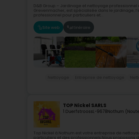
D&B Group – Jardinage et nettoyage professionne
Grevenmacher, est spécialisée dans le jardinage, l’
professionnel pour particuliers et...
Site web
Itinéraire
Nettoyage
Entreprise de nettoyage
Nett
TOP Nickel SARLS
1 Duerfstrooss
L-9678
Nothum (Nout
Top Nickel à Nothum est votre entreprise de nettoy
particuliers et des professionnels.Nous proposons 