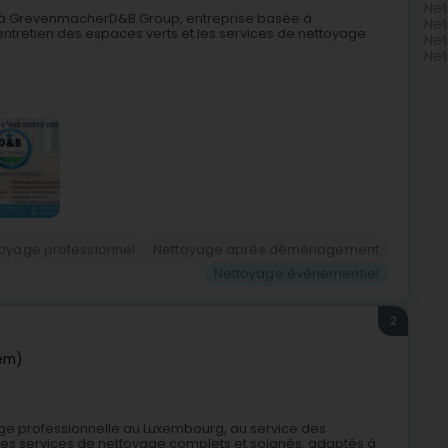
Net
l à GrevenmacherD&B Group, entreprise basée à
Ne
entretien des espaces verts et les services de nettoyage
Net
Net
oyage professionnel
Nettoyage après déménagement
Nettoyage événementiel
2
em)
age professionnelle au Luxembourg, au service des
des services de nettoyage complets et soignés, adaptés à