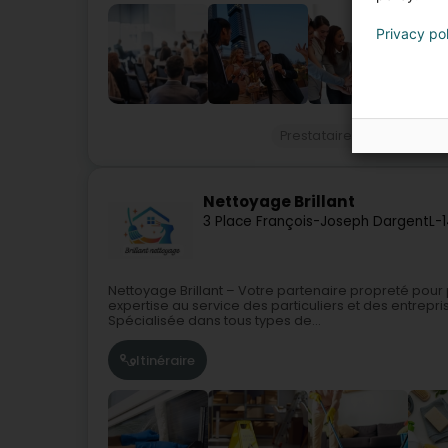
Privacy po
Prestataire évènementiel
Nettoyage Brillant
3 Place François-Joseph Dargent
L-
Nettoyage Brillant – Votre partenaire propreté pour 
expertise au service des particuliers et des entrep
Spécialisée dans tous types de...
Itinéraire