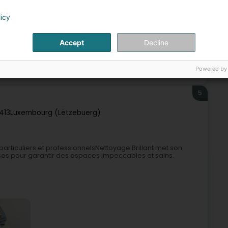
licy
Accept
Decline
Organisation d'événement
Nettoyage événementiel
Powered by
5
1413
Luxembourg (Lëtzebuerg)
particuliers et professionnelsNettoyage Brillant met son
rises pour garantir des espaces impeccables et sains.