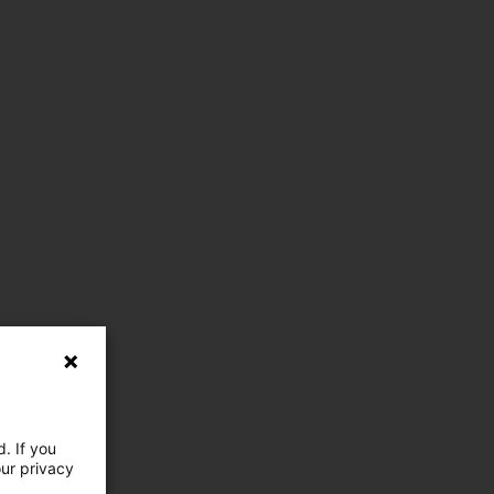
. If you
our privacy