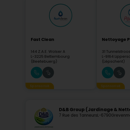
Fast Clean
Nettoyage P
144 Z.A.E. Wolser A
31 Tunnelstroo
L-3225
Bettembourg
L-9164
Lippers
(Beetebuerg)
(Lëpschent)
Sponsorisé
Sponsorisé
D&B Group (Jardinage & Net
7 Rue des Tanneurs
L-6790
Grevenm