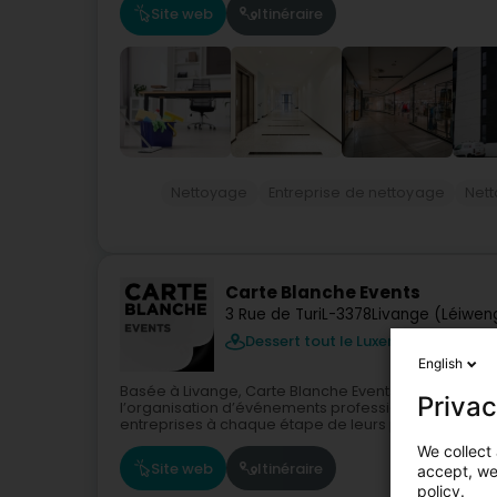
Site web
Itinéraire
Nettoyage
Entreprise de nettoyage
Nett
Carte Blanche Events
3 Rue de Turi
L-3378
Livange (Léiwen
Dessert tout le Luxembourg
English
Basée à Livange, Carte Blanche Events est une agen
Privac
l’organisation d’événements professionnels et co
entreprises à chaque étape de leurs projets — de la.
We collect 
Site web
Itinéraire
accept, we'
policy.