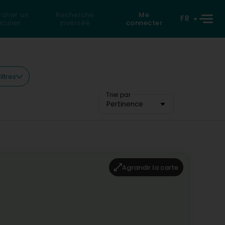
rcher un
Recherche
Me
FR
iculier
inversée
connecter
iltres
Trier par
Pertinence
Agrandir la carte