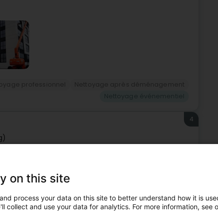
oyage professionnel
Nettoyage après déménagement
Nettoyage événementiel
4
g)
ce événementielle spécialisée dans la conception et
y on this site
rporate au Luxembourg.L’agence accompagne les
..
and process your data on this site to better understand how it is used
ll collect and use your data for analytics. For more information, see 