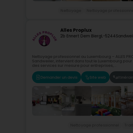
Nettoyage
Nettoyage professionn
Alles Proplux
2b Ennert Dem Bierg
L-5244
Sandweil
Nettoyage professionnel au Luxembourg – ALLES PR
Sandweiler, intervient dans tout le Luxembourg pou
des services sur mesure pour entreprises,...
Demander un devis
Site web
Itinérai
Nettoyage professionnel
Trai