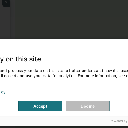
2
3
y on this site
and process your data on this site to better understand how it is used
ll collect and use your data for analytics. For more information, see 
licy
Accept
Decline
Powered by