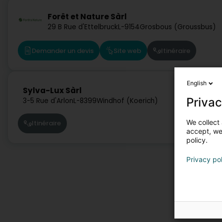
Forêt et Nature Sàrl
29 B Rue d'Ettelbruck
L-9154
Grosbous (Groussbus)
Demander un devis
Site web
Itinéraire
English
Sylva-Lux Sàrl
Privac
3-5 Rue d'Arlon
L-8399
Windhof (Koerich)
We collect 
Itinéraire
accept, we'
policy.
Privacy po