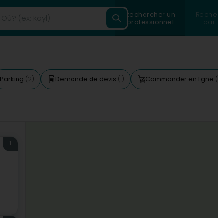
Rechercher un
Reche
professionnel
part
Parking
Demande de devis
Commander en ligne
(2)
(1)
(
1