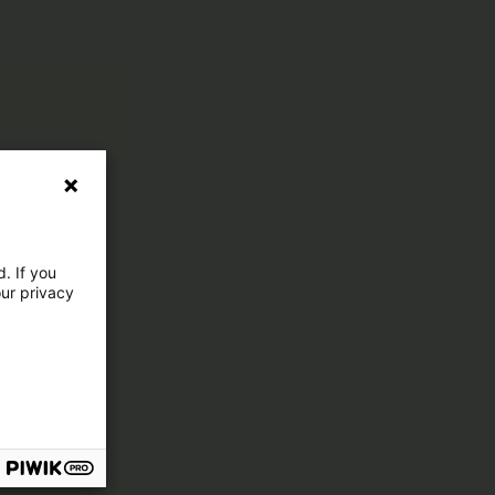
. If you
our privacy