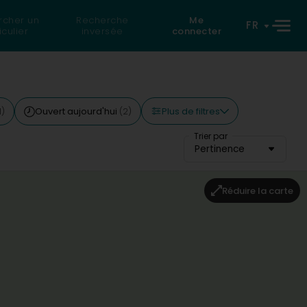
rcher un
Recherche
Me
FR
iculier
inversée
connecter
Plus de filtres
Ouvert aujourd'hui
1)
(2)
Trier par
Pertinence
Réduire la carte