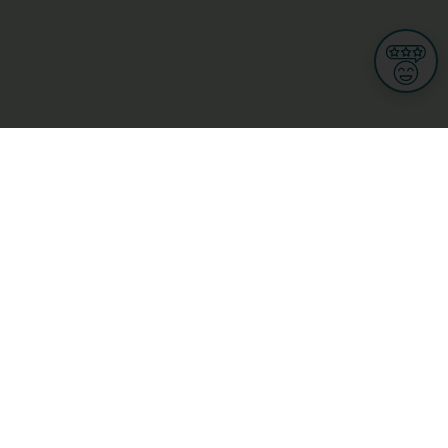
Informations
CGU
Conditions Générales de Ventes
Politique de protection des données personnelles
Mes droits RGPD
Options cookies
n et Multimedia
Culture, loisirs et tourisme
cine et santé
Secteur Privé