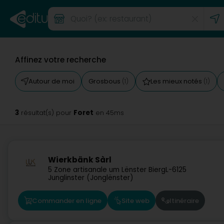
Affinez votre recherche
Autour de moi
Grosbous
Les mieux notés
(1)
(1)
3
Foret
résultat(s) pour
en 45ms
Wierkbänk Sàrl
5 Zone artisanale um Lënster Bierg
L-6125
Junglinster (Jonglënster)
Commander en ligne
Site web
Itinéraire