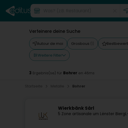
Verfeinere deine Suche
Autour de moi
Grosbous
Bestbewer
(1)
Weitere Filter
3
Bohrer
Ergebnis(se) für
en 46ms
Startseite
Metalle
Bohrer
Wierkbänk Sàrl
5 Zone artisanale um Lënster Bierg
L