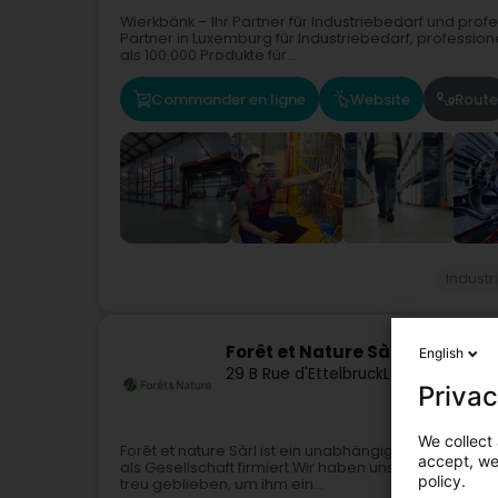
Wierkbänk – Ihr Partner für Industriebedarf und prof
Partner in Luxemburg für Industriebedarf, professio
als 100.000 Produkte für...
Commander en ligne
Website
Route
Industr
Forêt et Nature Sàrl
English
29 B Rue d'Ettelbruck
L-9154
Grosbou
Privac
We collect 
Forêt et nature Sàrl ist ein unabhängiges Unterneh
accept, we'
als Gesellschaft firmiert.Wir haben unser Unterneh
policy.
treu geblieben, um ihm ein...