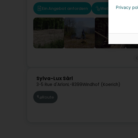
Privacy po
Ein Angebot anfordern
Website
Rou
Sylva-Lux Sàrl
3-5 Rue d'Arlon
L-8399
Windhof (Koerich)
Route