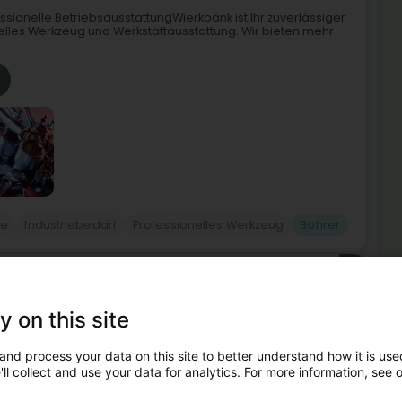
essionelle BetriebsausstattungWierkbänk ist Ihr zuverlässiger
nelles Werkzeug und Werkstattausstattung. Wir bieten mehr
ie
Industriebedarf
Professionelles Werkzeug
Bohrer
2
s (Groussbus)
y on this site
Me
and process your data on this site to better understand how it is used
Boh
men, das 1992 gegründet zu Grosbous wurde und seit 2004
ll collect and use your data for analytics. For more information, see 
men stetig weiterentwickelt und sind unseren Überzeugungen
Meh