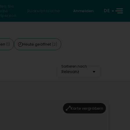
den Sie
DE
eine
Rückwärtssuche
Anmelden
atperson
llen
Heute geöffnet
(1)
(2)
Sortieren nach
Relevanz
Karte vergrößern