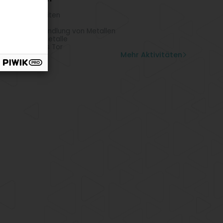
lmetalle
spanungsarbeiten
dankauf
rflächenbehandlung von Metallen
auf von Edelmetalle
miedeeisernes Tor
Mehr Aktivitäten