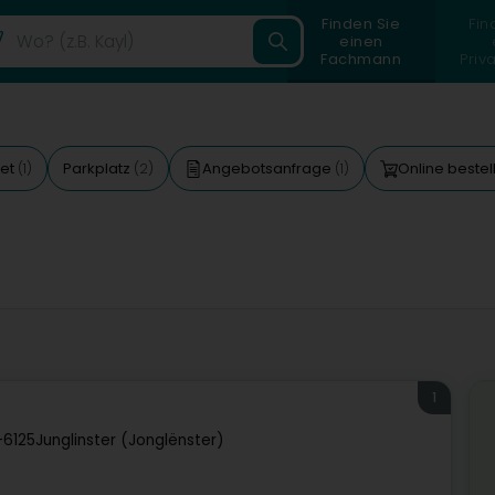
Finden Sie
Fin
einen
Fachmann
Priv
tet
Parkplatz
Angebotsanfrage
Online beste
(1)
(2)
(1)
1
-6125
Junglinster (Jonglënster)