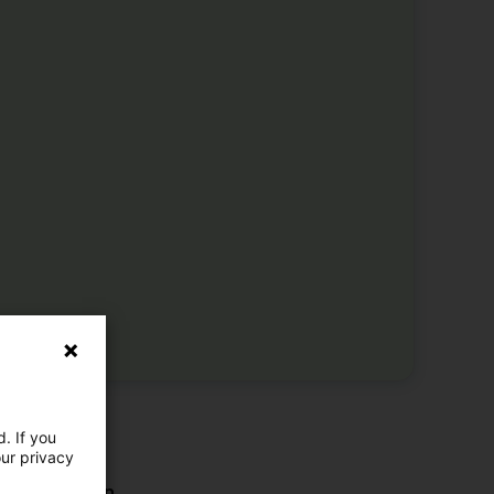
hr Standorte
. If you
rer in Windhof
our privacy
r Aktivitäten