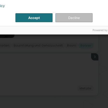
Ede
licy
te
Zer
Gol
Obe
Accept
Decline
Ank
Sch
Powered by
Garten
Baumfällung und Gehölzschnitt
Baum
Bohrer
3
Metalle