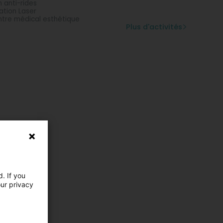
n anti-rides
lation Laser
tre médical esthétique
Plus d'activités
. If you
our privacy