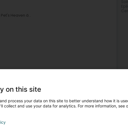
Soi
Epi
Cen
et's Heaven à...
eute pour animaux
Article pour animaux
Laser médical
3
y on this site
l (Steesel)
and process your data on this site to better understand how it is used
ll collect and use your data for analytics. For more information, see 
male avec amour et compassion.Fitdog est un cabinet de
entraîneur de fitness canin certifié. Nous offrons tout, de
licy