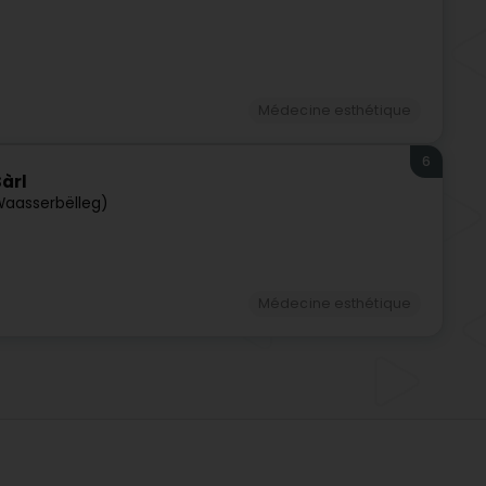
Médecine esthétique
6
àrl
(Waasserbëlleg)
Médecine esthétique