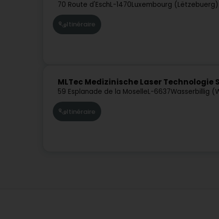
70 Route d'Esch
L-1470
Luxembourg (Lëtzebuerg)
Itinéraire
MLTec Medizinische Laser Technologie S
59 Esplanade de la Moselle
L-6637
Wasserbillig 
Itinéraire