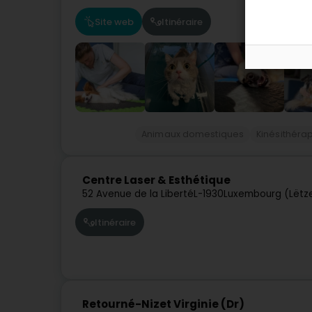
Site web
Itinéraire
Animaux domestiques
Kinésithéra
Centre Laser & Esthétique
52 Avenue de la Liberté
L-1930
Luxembourg (Lëtz
Itinéraire
Retourné-Nizet Virginie (Dr)