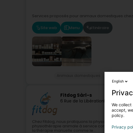
Services proposés pour animaux domestiques chez P
Site web
Menu
Itinéraire
Animaux domestiques
Kinésithérap
English
Privac
Fitdog Sàrl-s
6 Rue de la Libération
L-7347
Steinse
We collect 
accept, we'
policy.
Chez Fitdog, nous pratiquons la physiothérapie ani
physiothérapie animale à service complet ainsi qu'un 
Privacy po
la thérapie manuelle comme le...