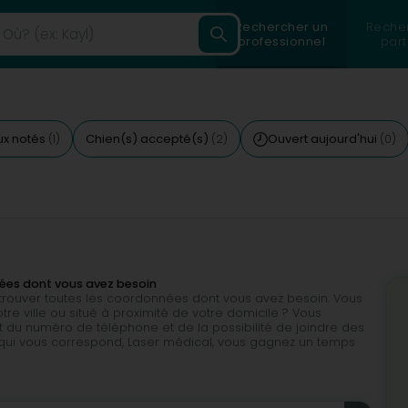
Rechercher un
Reche
professionnel
part
ux notés
Chien(s) accepté(s)
Ouvert aujourd'hui
(1)
(2)
(0)
nées dont vous avez besoin
e trouver toutes les coordonnées dont vous avez besoin. Vous
re ville ou situé à proximité de votre domicile ? Vous
du numéro de téléphone et de la possibilité de joindre des
é qui vous correspond, Laser médical, vous gagnez un temps