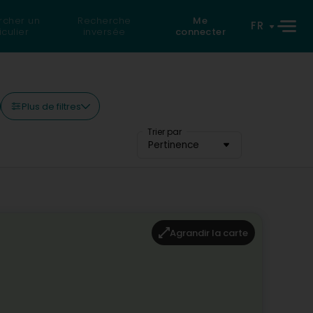
rcher un
Recherche
Me
FR
iculier
inversée
connecter
Plus de filtres
Trier par
Pertinence
Agrandir la carte