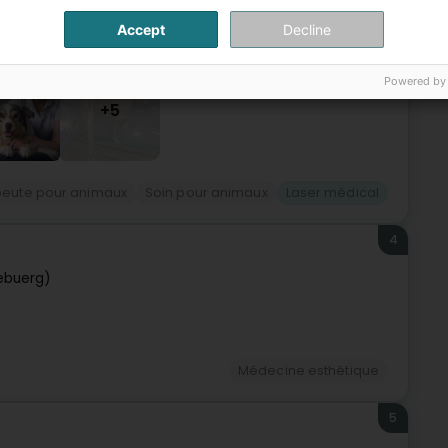
Accept
Decline
Powered by
+5
peute pour animaux
Soin pour animaux
Laser médical
4
ebuerg)
Médecine esthétique
5