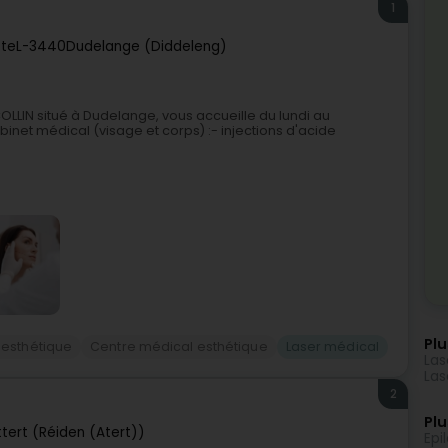
1
tte
L-3440
Dudelange (Diddeleng)
LLIN situé à Dudelange, vous accueille du lundi au
net médical (visage et corps) :- injections d'acide
Plu
esthétique
Centre médical esthétique
Laser médical
Las
Las
2
Plu
tert (Réiden (Atert))
Epi