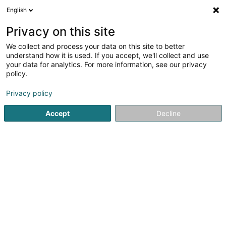
English
Privacy on this site
We collect and process your data on this site to better
Verfeinere deine Suche
understand how it is used. If you accept, we'll collect and use
your data for analytics. For more information, see our privacy
Autour de moi
Luxembourg
Bestbewertet
H
(2)
(1)
policy.
6
Medical Laser
Ergebnis(se) für
en 44ms
Privacy policy
Startseite
Ästhetische Medizin
Medical Laser
Accept
Decline
1
Collin Benjamin
30 Avenue Grand-Duchesse Charlotte
L-3440
Dudelange (Diddeleng)
Le cabinet de Médecine Esthétique du Dr Benjamin COLLIN
situé à Dudelange, vous accueille du lundi au vendredi
sur rendez-vous.Les actes proposés au cabinet médical
(visage et corps) :- injections d'acide hyaluronique -
injections de toxine...