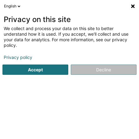
English
Privacy on this site
We collect and process your data on this site to better
Raffinéiert Är Sich
understand how it is used. If you accept, we'll collect and use
your data for analytics. For more information, see our privacy
Autour de moi
Luxembourg
Top bewäert
H
(2)
(1)
policy.
6
Medical Laser
Resultat(er) fir
en 36ms
Privacy policy
Startsäit
Ästhetesch Medizin
Medical Laser
Accept
Decline
1
Collin Benjamin
30 Avenue Grand-Duchesse Charlotte
L-3440
Dudelange (Diddeleng)
Le cabinet de Médecine Esthétique du Dr Benjamin COLLIN
situé à Dudelange, vous accueille du lundi au vendredi
sur rendez-vous.Les actes proposés au cabinet médical
(visage et corps) :- injections d'acide hyaluronique -
injections de toxine...