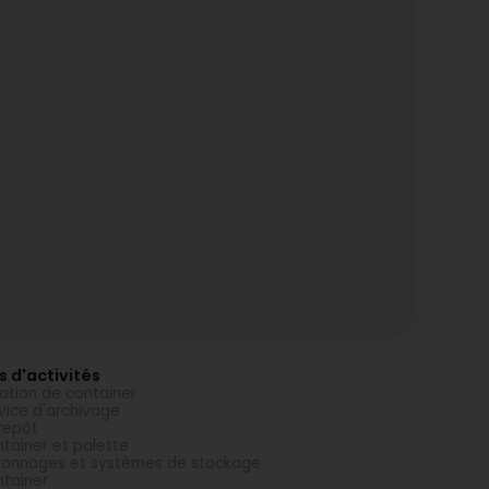
s d'activités
ation de container
vice d'archivage
repôt
tainer et palette
onnages et systèmes de stockage
tainer