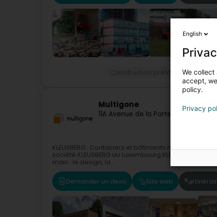
English
Privac
We collect 
Construction préfabriquée
Dém
accept, we'
policy.
Multigone
Privacy po
11A Avenue de la Porte-Neuve
L-222
KLEUSBERG : Containers et bâtiments modulaires-loca
société KLEUSBERG au Luxembourg.KLEUSBERG réalise
main : le design, la...
Demander un devis
Site web
Itinérai