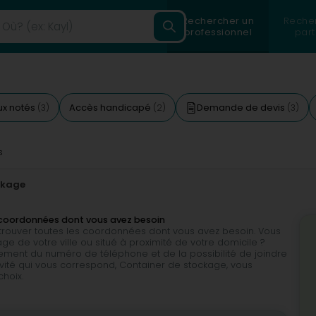
Rechercher un
Reche
professionnel
part
ux notés
Accès handicapé
Demande de devis
(3)
(2)
(3)
s
ckage
s coordonnées dont vous avez besoin
e trouver toutes les coordonnées dont vous avez besoin. Vous
ge de votre ville ou situé à proximité de votre domicile ?
ment du numéro de téléphone et de la possibilité de joindre
ivité qui vous correspond, Container de stockage, vous
hoix.