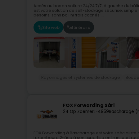
Accès au box en voiture 24/24 7/7, à gauche du bâ
est votre solution de self-stockage sécurisé, simp
besoins, sans bail ni frais cachés :...
Site web
Itinéraire
Rayonnages et systèmes de stockage
Box d
FOX Forwarding Sàrl
24 Op Zaemer
L-4959
Bascharage (
FOX Forwarding à Bascharage est votre spécialiste du
Luxembourg.Grâce à son expertise en transport routier