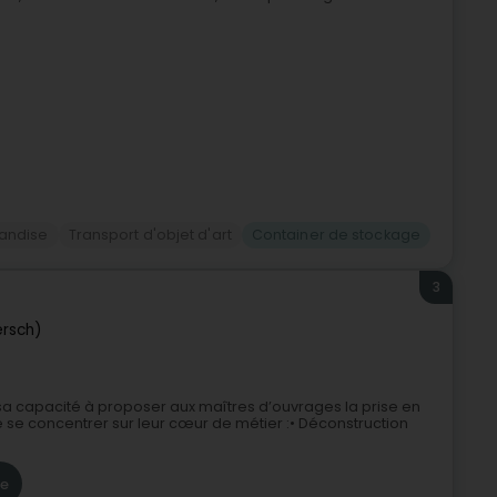
handise
Transport d'objet d'art
Container de stockage
3
ersch)
 sa capacité à proposer aux maîtres d’ouvrages la prise en
e se concentrer sur leur cœur de métier :• Déconstruction
re