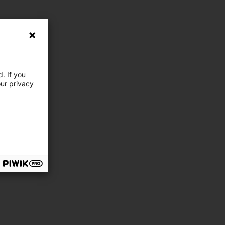
. If you
our privacy