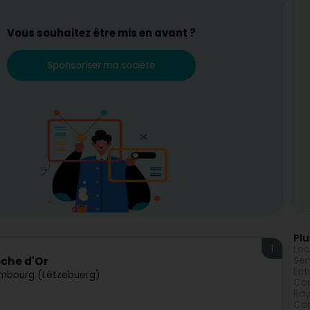
Vous souhaitez être mis en avant ?
Sponsoriser ma société
Plu
1
Loc
Ser
che d'Or
Ent
mbourg (Lëtzebuerg)
Con
Ray
Con