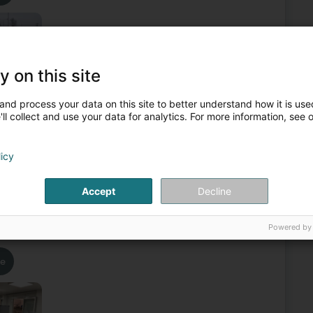
y on this site
and process your data on this site to better understand how it is used
olition
Location de container
Container de stockage
ll collect and use your data for analytics. For more information, see 
4
licy
7
Luxembourg (Lëtzebuerg)
Accept
Decline
tion de containersMultigone est le représentant de la
 depuis plus de 75 ans des bâtiments modulaires clé en
Powered by
re