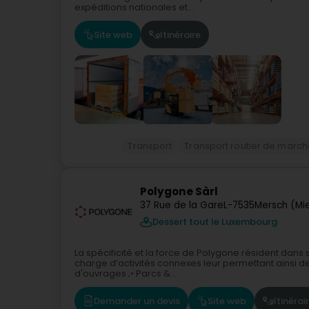
expéditions nationales et...
Site web
Itinéraire
Transport
Transport routier de marc
Polygone Sàrl
37 Rue de la Gare
L-7535
Mersch (Mi
Dessert tout le Luxembourg
La spécificité et la force de Polygone résident dans
charge d’activités connexes leur permettant ainsi d
d'ouvrages ;• Parcs &...
Demander un devis
Site web
Itinérai