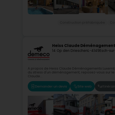
Construction préfabriquée
Con
Heiss Claude Déménagement
14 Op den Drieschen
L-4149
Esch-sur
A propos de Heiss Claude Déménagements Luxembourg
du stress d'un déménagement, reposez-vous sur le s
Claude...
Demander un devis
Site web
Itinérai