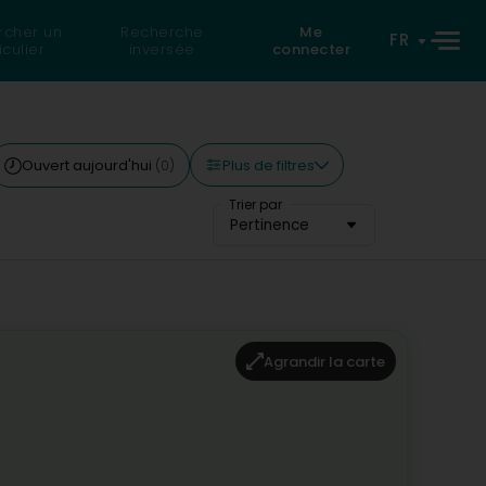
rcher un
Recherche
Me
FR
iculier
inversée
connecter
Plus de filtres
Ouvert aujourd'hui
(0)
Trier par
Pertinence
Agrandir la carte