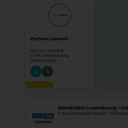
PreZero Lamesch
212 Z.A.E. Wolser B
L-3452
Bettembourg
(Beetebuerg)
Sponsorisé
MondialBox Luxembourg - Clo
9 Rue Christophe Plantin
L-2339
Luxe