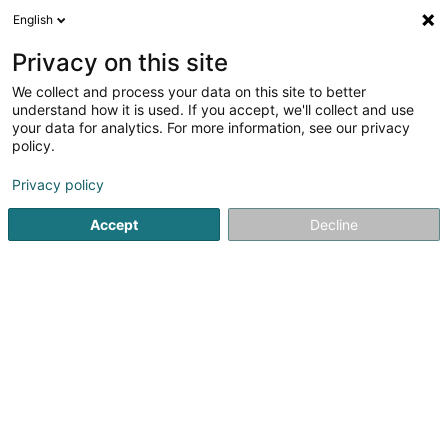
English
FR
Privacy on this site
We collect and process your data on this site to better
Polygone Sàrl
understand how it is used. If you accept, we'll collect and use
your data for analytics. For more information, see our privacy
Construction préfabriquée
policy.
37 Rue de la Gare
L-7535
Mersch (Miersch)
Privacy policy
Dessert tout le Luxembourg
Accept
Decline
Contact
Carrières
Qu
Voir le numéro
Email
S'y rendre
Site web
Accueil
Construction préfabriquée
Polygone Sàrl